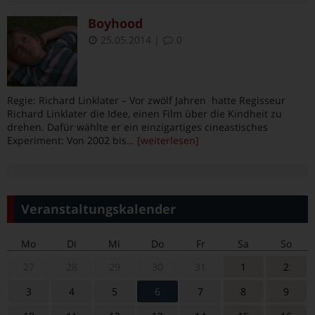
Boyhood
25.05.2014
|
0
Regie: Richard Linklater – Vor zwölf Jahren hatte Regisseur
Richard Linklater die Idee, einen Film über die Kindheit zu
drehen. Dafür wählte er ein einzigartiges cineastisches
Experiment: Von 2002 bis
… [weiterlesen]
Veranstaltungskalender
Mo
Di
Mi
Do
Fr
Sa
So
27
28
29
30
31
1
2
3
4
5
6
7
8
9