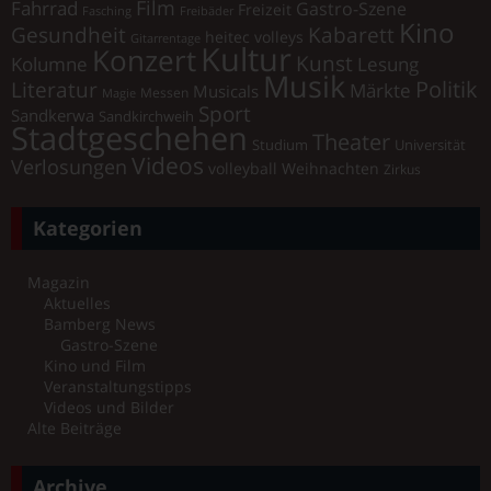
Film
Fahrrad
Gastro-Szene
Freizeit
Fasching
Freibäder
Kino
Gesundheit
Kabarett
heitec volleys
Gitarrentage
Kultur
Konzert
Kunst
Kolumne
Lesung
Musik
Literatur
Politik
Märkte
Musicals
Messen
Magie
Sport
Sandkerwa
Sandkirchweih
Stadtgeschehen
Theater
Universität
Studium
Videos
Verlosungen
volleyball
Weihnachten
Zirkus
Kategorien
Magazin
Aktuelles
Bamberg News
Gastro-Szene
Kino und Film
Veranstaltungstipps
Videos und Bilder
Alte Beiträge
Archive