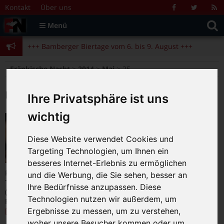
Zum Inhalt springen
+++ Bamberger Biertage vom 6. bis 9. August +++
Kontakt
Über uns
Facebook
Twitter
R
Suche
F
Menü
+++ Blues- und Jazzfestival vom 31.7. bis 9.8. +++
nach:
+++ Bamberger Biertage vom 6. bis 9. August +++
+++ Blues- und Jazzfestival vom 31.7. bis 9.8. +++
>
>
>
Fränkische Nacht
2014
Mai
25
Datum:
25.05.2014
Ihre Privatsphäre ist uns
wichtig
Unter Beobachtung
25.05.2014
|
0
Diese Website verwendet Cookies und
Targeting Technologien, um Ihnen ein
besseres Internet-Erlebnis zu ermöglichen
Regie: John Crowley – Mehr als 100 Tote fordert ein
und die Werbung, die Sie sehen, besser an
Terroranschlag auf einen Markt in London. Ein Verdächtiger
Ihre Bedürfnisse anzupassen. Diese
(Denis Moschitto) ist schnell gefunden. Als dessen
Technologien nutzen wir außerdem, um
Pflichtverteidiger unter mysteriösen Umständen stirbt,
…
Ergebnisse zu messen, um zu verstehen,
[weiterlesen]
woher unsere Besucher kommen oder um