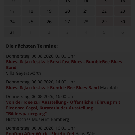
10
11
12
13
14
15
16
17
18
19
20
21
22
23
24
25
26
27
28
29
30
31
1
2
3
4
5
6
Die nächsten Termine:
Donnerstag, 06.08.2026
, 09:00 Uhr
Blues- & Jazzfestival: Breakfast Blues - BumbleBee Blues
Band
Villa Geyerswörth
Donnerstag, 06.08.2026
, 14:00 Uhr
Blues- & Jazzfestival: Bumble Bee Blues Band
Maxplatz
Donnerstag, 06.08.2026
, 16:00 Uhr
Von der Idee zur Ausstellung - Öffentliche Führung mit
Eleonora Cagol, Kuratorin der Ausstellung
"Bilderspaziergang"
Historisches Museum Bamberg
Donnerstag, 06.08.2026
, 16:00 Uhr
Rooftop After Work - Eintritt frei
Haas-Säle