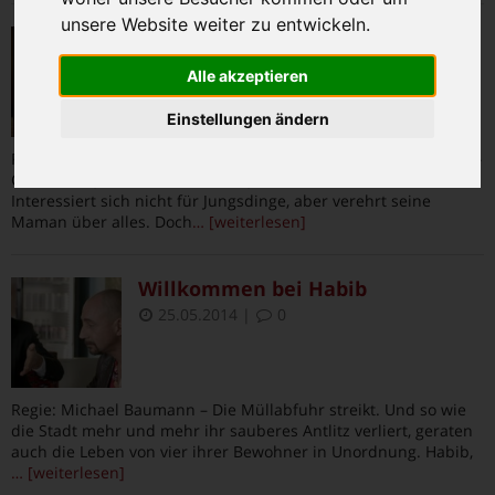
unsere Website weiter zu entwickeln.
Maman und ich
25.05.2014
|
0
Alle akzeptieren
Einstellungen ändern
Regie: Guillaume Gallienne – „Jungs und Guillaume, zu Tisch!“ –
Guillaume (Guillaume Gallienne) ist anders als seine Brüder.
Interessiert sich nicht für Jungsdinge, aber verehrt seine
Maman über alles. Doch
… [weiterlesen]
Willkommen bei Habib
25.05.2014
|
0
Regie: Michael Baumann – Die Müllabfuhr streikt. Und so wie
die Stadt mehr und mehr ihr sauberes Antlitz verliert, geraten
auch die Leben von vier ihrer Bewohner in Unordnung. Habib,
… [weiterlesen]