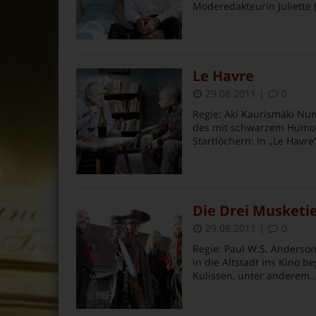
Moderedakteurin Juliette (
Le Havre
29.08.2011
|
0
Regie: Aki Kaurismäki Nu
des mit schwarzem Humor e
Startlöchern: In „Le Havre
Die Drei Musketi
29.08.2011
|
0
Regie: Paul W.S. Anderson
in die Altstadt ins Kino
Kulissen, unter anderem
…