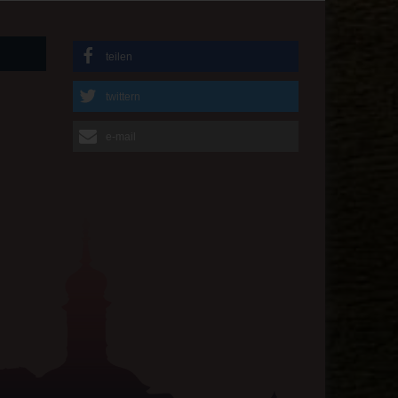
teilen
twittern
e-mail