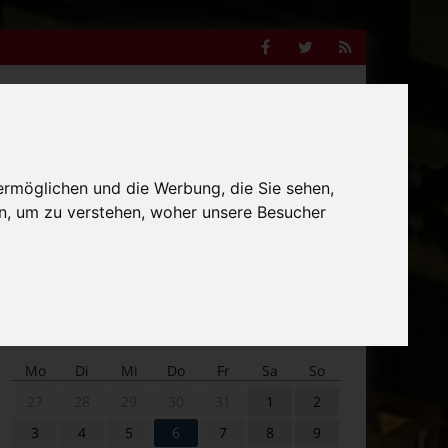
Facebook
Twitter
RSS
Feed
Anzeige
ermöglichen und die Werbung, die Sie sehen,
Suche
n, um zu verstehen, woher unsere Besucher
nach:
Veranstaltungskalender
Mo
Di
Mi
Do
Fr
Sa
So
27
28
29
30
31
1
2
3
4
5
6
7
8
9