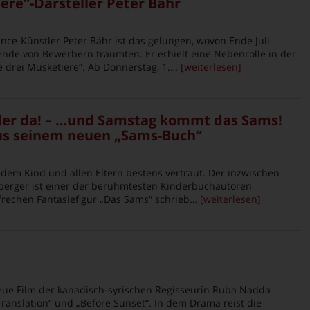
ere“-Darsteller Peter Bähr
e-Künstler Peter Bähr ist das gelungen, wovon Ende Juli
nde von Bewerbern träumten. Er erhielt eine Nebenrolle in der
 drei Musketiere“. Ab Donnerstag, 1.
… [weiterlesen]
der da! – …und Samstag kommt das Sams!
aus seinem neuen „Sams-Buch“
dem Kind und allen Eltern bestens vertraut. Der inzwischen
erger ist einer der berühmtesten Kinderbuchautoren
frechen Fantasiefigur „Das Sams“ schrieb
… [weiterlesen]
ue Film der kanadisch-syrischen Regisseurin Ruba Nadda
 Translation“ und „Before Sunset“. In dem Drama reist die