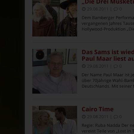
„Die Drei Musketi
29.08.2011
|
0
Dem Bamberger Performanc
vergangenen Jahres Tause
Hollywood-Produktion „Die
Das Sams ist wie
Paul Maar liest 
29.08.2011
|
0
Der Name Paul Maar ist je
über 70jährige Wahl-Bamb
Deutschlands. Mit seiner 
Cairo Time
29.08.2011
|
0
Regie: Ruba Nadda Der ne
vereint Teile von „Lost in