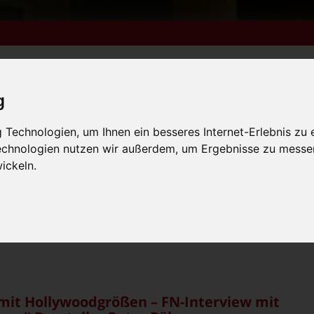
g
m 6. bis 9. August +++
Technologien, um Ihnen ein besseres Internet-Erlebnis zu 
Technologien nutzen wir außerdem, um Ergebnisse zu messe
lender
Kleinanzeigen
FN-Ausgaben online lesen
 vom 31.7. bis 9.8. +++
ickeln.
m 6. bis 9. August +++
 vom 31.7. bis 9.8. +++
mit Hollywoodgrößen – FN-Interview mit