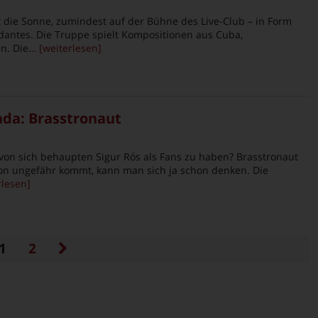
 die Sonne, zumindest auf der Bühne des Live-Club – in Form
antes. Die Truppe spielt Kompositionen aus Cuba,
n. Die
… [weiterlesen]
da: Brasstronaut
on sich behaupten Sigur Rós als Fans zu haben? Brasstronaut
von ungefähr kommt, kann man sich ja schon denken. Die
rlesen]
1
2