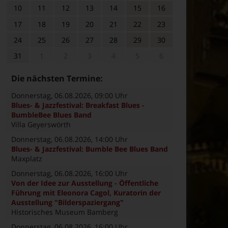
10
11
12
13
14
15
16
17
18
19
20
21
22
23
24
25
26
27
28
29
30
31
1
2
3
4
5
6
Die nächsten Termine:
Donnerstag, 06.08.2026
, 09:00 Uhr
Blues- & Jazzfestival: Breakfast Blues -
BumbleBee Blues Band
Villa Geyerswörth
Donnerstag, 06.08.2026
, 14:00 Uhr
Blues- & Jazzfestival: Bumble Bee Blues Band
Maxplatz
Donnerstag, 06.08.2026
, 16:00 Uhr
Von der Idee zur Ausstellung - Öffentliche
Führung mit Eleonora Cagol, Kuratorin der
Ausstellung "Bilderspaziergang"
Historisches Museum Bamberg
Donnerstag, 06.08.2026
, 16:00 Uhr