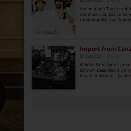
29.08.2011
|
0
Am heutigen Tag erstrahlt
der Musik von Los Comand
Lateinamerika und Spanie
Import from Cana
29.08.2011
|
0
Welche Band kann schon v
können! Dass dies nicht 
Kanadier können
… [weite