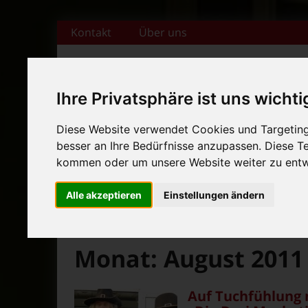
Zum Inhalt springen
Kontakt
Über uns
Ihre Privatsphäre ist uns wichti
+++ Bamberger Biertage vo
Diese Website verwendet Cookies und Targeting 
besser an Ihre Bedürfnisse anzupassen. Diese 
Startseite
Magazin
Veranstaltungska
+++ Blues- und Jazzfestival
kommen oder um unsere Website weiter zu entw
News-Ticker:
+++ Bamberger Biertage vo
Alle akzeptieren
Einstellungen ändern
+++ Blues- und Jazzfestival
>
>
Fränkische Nacht
2011
August
Monat:
August 2011
Auf Tuchfühlung 