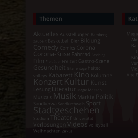
Themen
Kat
Aktuelles
Maga
Ausstellungen
Bamberg
Bildung
Akt
Basketball
Bier
zaubert
Comedy
Ba
Corona
Comics
Corona-Krise
Fahrrad
Fasching
Kin
Film
Gastro-Szene
Freizeit
Freibäder
Ver
Gesundheit
heitec
Vid
Gitarrentage
Kino
Kabarett
Kolumne
Alte 
volleys
Kultur
Konzert
Kunst
Literatur
Lesung
Messen
Magie
Musik
Politik
Märkte
Musicals
Sport
Sandkerwa
Sandkirchweih
Stadtgeschehen
Theater
Universität
Studium
Videos
Verlosungen
volleyball
Weihnachten
Zirkus