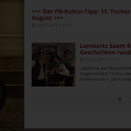
+++ Der FN-Kultur-Tipp: 11. Tucher 
August +++
24.07.2017
|
0
Lambertz Saam Ri
Geschichten rund 
20.07.2017
|
0
„Gedichte von Wassertrink
Vergessenheit.“ Schon de
immerhin im 1. Jahrhunde
1