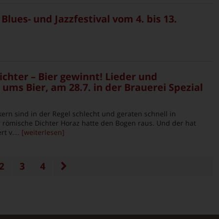
Blues- und Jazzfestival vom 4. bis 13.
chter – Bier gewinnt! Lieder und
ums Bier, am 28.7. in der Brauerei Spezial
ern sind in der Regel schlecht und geraten schnell in
r römische Dichter Horaz hatte den Bogen raus. Und der hat
rt v.
… [weiterlesen]
2
3
4