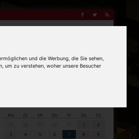
Facebook
Twitter
RSS
Feed
Anzeige
ermöglichen und die Werbung, die Sie sehen,
Suche
n, um zu verstehen, woher unsere Besucher
nach:
Veranstaltungskalender
Mo
Di
Mi
Do
Fr
Sa
So
27
28
29
30
31
1
2
3
4
5
6
7
8
9