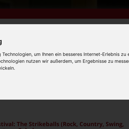
g
m 6. bis 9. August +++
Technologien, um Ihnen ein besseres Internet-Erlebnis zu 
Technologien nutzen wir außerdem, um Ergebnisse zu messe
lender
Kleinanzeigen
FN-Ausgaben online lesen
 vom 31.7. bis 9.8. +++
ickeln.
m 6. bis 9. August +++
 vom 31.7. bis 9.8. +++
tival: The Strikeballs (Rock, Country, Swing,