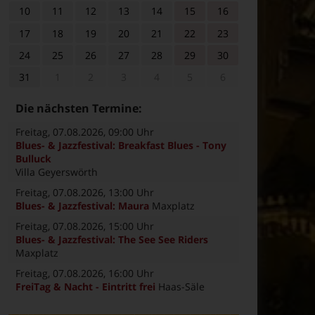
10
11
12
13
14
15
16
17
18
19
20
21
22
23
24
25
26
27
28
29
30
31
1
2
3
4
5
6
Die nächsten Termine:
Freitag, 07.08.2026
, 09:00 Uhr
Blues- & Jazzfestival: Breakfast Blues - Tony
Bulluck
Villa Geyerswörth
Freitag, 07.08.2026
, 13:00 Uhr
Blues- & Jazzfestival: Maura
Maxplatz
Freitag, 07.08.2026
, 15:00 Uhr
Blues- & Jazzfestival: The See See Riders
Maxplatz
Freitag, 07.08.2026
, 16:00 Uhr
FreiTag & Nacht - Eintritt frei
Haas-Säle