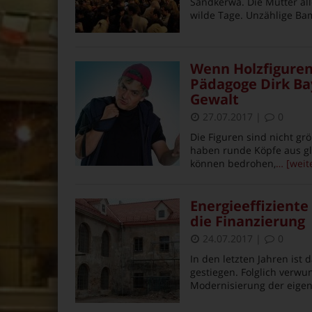
Sandkerwa. Die Mutter all
wilde Tage. Unzählige Ba
Wenn Holzfiguren
Pädagoge Dirk Bay
Gewalt
27.07.2017
|
0
Die Figuren sind nicht grö
haben runde Köpfe aus gl
können bedrohen,
… [weit
Energieeffiziente
die Finanzierung
24.07.2017
|
0
In den letzten Jahren ist
gestiegen. Folglich verwu
Modernisierung der eige