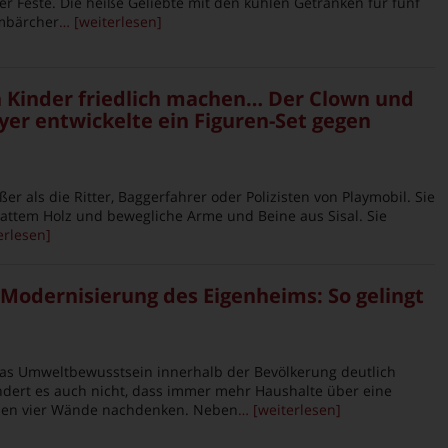
er Feste. Die heiße Geliebte mit den kühlen Getränken für fünf
mbärcher
… [weiterlesen]
 Kinder friedlich machen… Der Clown und
er entwickelte ein Figuren-Set gegen
ßer als die Ritter, Baggerfahrer oder Polizisten von Playmobil. Sie
attem Holz und bewegliche Arme und Beine aus Sisal. Sie
erlesen]
 Modernisierung des Eigenheims: So gelingt
 das Umweltbewusstsein innerhalb der Bevölkerung deutlich
ndert es auch nicht, dass immer mehr Haushalte über eine
nen vier Wände nachdenken. Neben
… [weiterlesen]