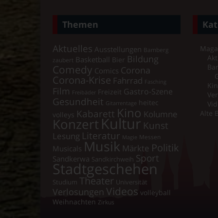
Themen
Kat
Aktuelles
Maga
Ausstellungen
Bamberg
Bildung
Akt
Basketball
Bier
zaubert
Comedy
Ba
Corona
Comics
Corona-Krise
Fahrrad
Fasching
Kin
Film
Gastro-Szene
Freizeit
Freibäder
Ver
Gesundheit
heitec
Vid
Gitarrentage
Kino
Kabarett
Kolumne
Alte 
volleys
Kultur
Konzert
Kunst
Literatur
Lesung
Messen
Magie
Musik
Politik
Märkte
Musicals
Sport
Sandkerwa
Sandkirchweih
Stadtgeschehen
Theater
Universität
Studium
Videos
Verlosungen
volleyball
Weihnachten
Zirkus