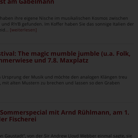
gust am Gabelmann
ni haben ihre eigene Nische im musikalischen Kosmos zwischen
g und R’n’B gefunden. Im Koffer haben Sie das sonnige Italien der
eid
… [weiterlesen]
stival: The magic mumble jumble (u.a. Folk,
Böhmerwiese und 7.8. Maxplatz
m Ursprung der Musik und möchte den analogen Klängen treu
s, mit alten Mustern zu brechen und lassen so den Graben
-Sommerspecial mit Arnd Rühlmann, am 1.
der Fischerei
on Gaustadt“, von der Sir Andrew Lloyd Webber einmal sagte, sie