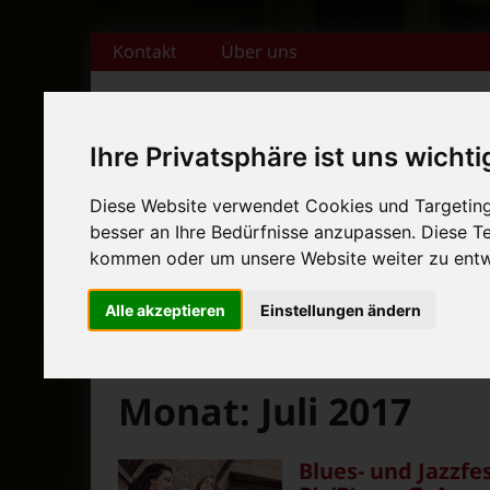
Zum Inhalt springen
Kontakt
Über uns
Ihre Privatsphäre ist uns wichti
+++ Bamberger Biertage vo
Diese Website verwendet Cookies und Targeting 
besser an Ihre Bedürfnisse anzupassen. Diese 
Startseite
Magazin
Veranstaltungska
+++ Blues- und Jazzfestival
kommen oder um unsere Website weiter zu entw
News-Ticker:
+++ Bamberger Biertage vo
Alle akzeptieren
Einstellungen ändern
+++ Blues- und Jazzfestival
>
>
Fränkische Nacht
2017
Juli
Monat:
Juli 2017
Blues- und Jazzfes