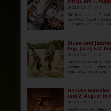
R’n’B), am 7. Au
28.07.2017
|
0
Die Strikeballs aus Rimi
Rock’n’Roll, Country, Swin
50er Jahre von Cocktail-Kl
Blues- und Jazzfe
Pop, Jazz), 6.8. 
28.07.2017
|
0
Die Band geht zurück zu
bleiben – sie verstehen e
zwischen
… [weiterlesen]
Hanuta-Gonzales
und 2. August in 
28.07.2017
|
0
Die Karriere der „Meise v