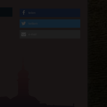
teilen
twittern
e-mail