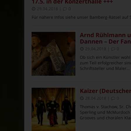
17.5. in der Konzerthalle +++
29.04.2018
|
0
Für nähere Infos siehe unser Bamberg-Rätsel auf 
Arnd Rühlmann un
Dannen – Der Fan
29.04.2018
|
0
Ob sich ein Künstler wohl
zum Teil erfolgreicher sin
Schriftsteller und Maler
… 
Kaizer (Deutscher
28.04.2018
|
0
Thomas v. Stachow, Sr. Ch
Sperling und McMurdoch si
Grooves und chorälen Kla