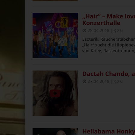
„Hair“ – Make love
Konzerthalle
28.04.2018
|
0
Esoterik, Räucherstäbchen
„Hair“ sucht die Hippiebe
von Krieg, Rassentrennung
Dactah Chando, a
27.04.2018
|
0
Hellabama Honky 