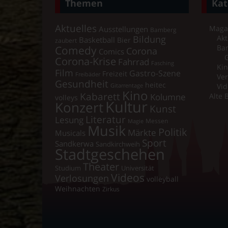
Themen
Kat
Aktuelles
Maga
Ausstellungen
Bamberg
Bildung
Akt
Basketball
Bier
zaubert
Comedy
Ba
Corona
Comics
Corona-Krise
Fahrrad
Fasching
Kin
Film
Gastro-Szene
Freizeit
Freibäder
Ver
Gesundheit
heitec
Vid
Gitarrentage
Kino
Kabarett
Kolumne
Alte 
volleys
Kultur
Konzert
Kunst
Literatur
Lesung
Messen
Magie
Musik
Politik
Märkte
Musicals
Sport
Sandkerwa
Sandkirchweih
Stadtgeschehen
Theater
Universität
Studium
Videos
Verlosungen
volleyball
Weihnachten
Zirkus