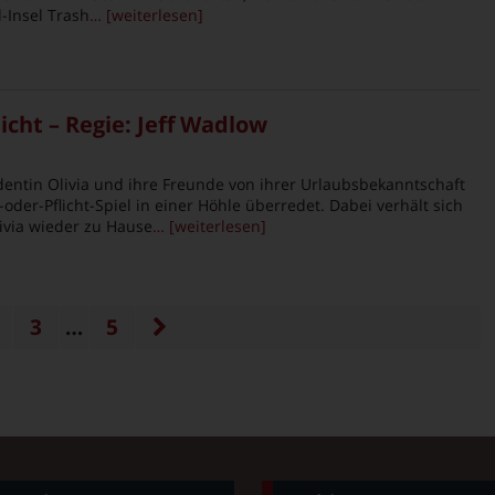
-Insel Trash
… [weiterlesen]
icht – Regie: Jeff Wadlow
entin Olivia und ihre Freunde von ihrer Urlaubsbekanntschaft
der-Pflicht-Spiel in einer Höhle überredet. Dabei verhält sich
ivia wieder zu Hause
… [weiterlesen]
3
…
5