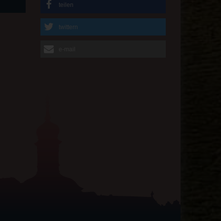
teilen
twittern
e-mail