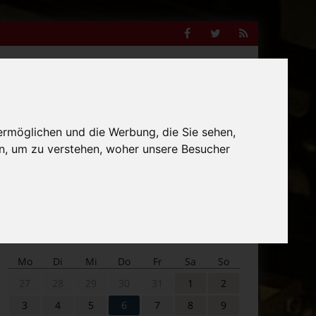
Facebook
Twitter
RSS
Feed
Anzeige
ermöglichen und die Werbung, die Sie sehen,
Suche
n, um zu verstehen, woher unsere Besucher
nach:
Veranstaltungskalender
Mo
Di
Mi
Do
Fr
Sa
So
27
28
29
30
31
1
2
3
4
5
6
7
8
9