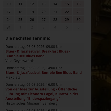
10
11
12
13
14
15
16
17
18
19
20
21
22
23
24
25
26
27
28
29
30
31
1
2
3
4
5
6
Die nächsten Termine:
Donnerstag, 06.08.2026
, 09:00 Uhr
Blues- & Jazzfestival: Breakfast Blues -
BumbleBee Blues Band
Villa Geyerswörth
Donnerstag, 06.08.2026
, 14:00 Uhr
Blues- & Jazzfestival: Bumble Bee Blues Band
Maxplatz
Donnerstag, 06.08.2026
, 16:00 Uhr
Von der Idee zur Ausstellung - Öffentliche
Führung mit Eleonora Cagol, Kuratorin der
Ausstellung "Bilderspaziergang"
Historisches Museum Bamberg
Donnerstag, 06.08.2026
, 16:00 Uhr