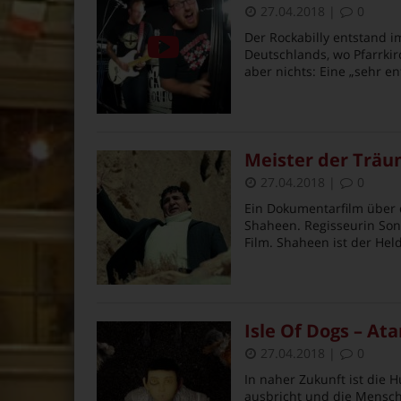
27.04.2018
|
0
Der Rockabilly entstand 
Deutschlands, wo Pfarrkir
aber nichts: Eine „sehr en
Meister der Träu
27.04.2018
|
0
Ein Dokumentarfilm über 
Shaheen. Regisseurin Son
Film. Shaheen ist der Hel
Isle Of Dogs – At
27.04.2018
|
0
In naher Zukunft ist die 
ausbricht und die Mensch