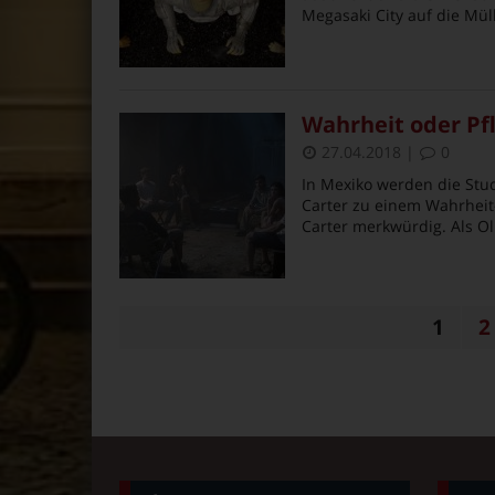
Megasaki City auf die Müll
Wahrheit oder Pfl
27.04.2018
|
0
In Mexiko werden die Stud
Carter zu einem Wahrheit-o
Carter merkwürdig. Als Ol
1
2