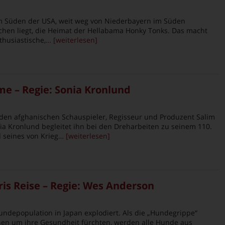
im Süden der USA, weit weg von Niederbayern im Süden
chen liegt, die Heimat der Hellabama Honky Tonks. Das macht
thusiastische,
… [weiterlesen]
me – Regie: Sonia Kronlund
den afghanischen Schauspieler, Regisseur und Produzent Salim
ia Kronlund begleitet ihn bei den Dreharbeiten zu seinem 110.
d seines von Krieg
… [weiterlesen]
aris Reise – Regie: Wes Anderson
Hundepopulation in Japan explodiert. Als die „Hundegrippe“
en um ihre Gesundheit fürchten, werden alle Hunde aus