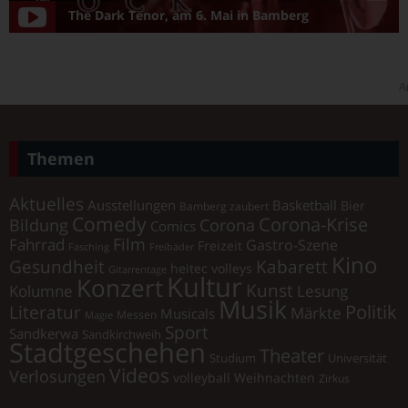
The Dark Tenor, am 6. Mai in Bamberg
A
Themen
Aktuelles
Ausstellungen
Basketball
Bier
Bamberg zaubert
Comedy
Corona-Krise
Corona
Bildung
Comics
Film
Fahrrad
Gastro-Szene
Freizeit
Fasching
Freibäder
Kino
Gesundheit
Kabarett
heitec volleys
Gitarrentage
Kultur
Konzert
Kunst
Kolumne
Lesung
Musik
Literatur
Politik
Märkte
Musicals
Messen
Magie
Sport
Sandkerwa
Sandkirchweih
Stadtgeschehen
Theater
Universität
Studium
Videos
Verlosungen
volleyball
Weihnachten
Zirkus