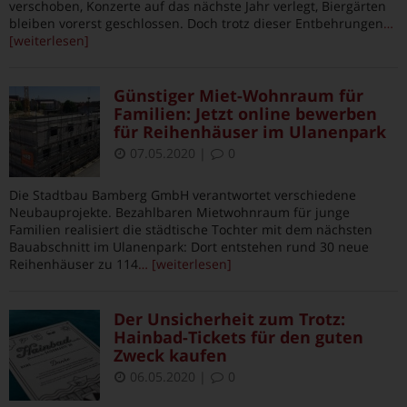
verschoben, Konzerte auf das nächste Jahr verlegt, Biergärten
bleiben vorerst geschlossen. Doch trotz dieser Entbehrungen
…
[weiterlesen]
Günstiger Miet-Wohnraum für
Familien: Jetzt online bewerben
für Reihenhäuser im Ulanenpark
07.05.2020
|
0
Die Stadtbau Bamberg GmbH verantwortet verschiedene
Neubauprojekte. Bezahlbaren Mietwohnraum für junge
Familien realisiert die städtische Tochter mit dem nächsten
Bauabschnitt im Ulanenpark: Dort entstehen rund 30 neue
Reihenhäuser zu 114
… [weiterlesen]
Der Unsicherheit zum Trotz:
Hainbad-Tickets für den guten
Zweck kaufen
06.05.2020
|
0