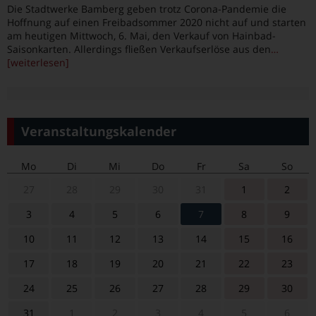
Die Stadtwerke Bamberg geben trotz Corona-Pandemie die
Hoffnung auf einen Freibadsommer 2020 nicht auf und starten
am heutigen Mittwoch, 6. Mai, den Verkauf von Hainbad-
Saisonkarten. Allerdings fließen Verkaufserlöse aus den
…
[weiterlesen]
Veranstaltungskalender
Mo
Di
Mi
Do
Fr
Sa
So
27
28
29
30
31
1
2
3
4
5
6
7
8
9
10
11
12
13
14
15
16
17
18
19
20
21
22
23
24
25
26
27
28
29
30
31
1
2
3
4
5
6