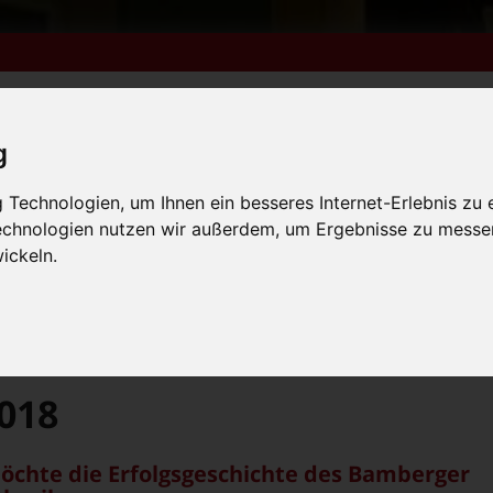
g
m 6. bis 9. August +++
Technologien, um Ihnen ein besseres Internet-Erlebnis zu 
Technologien nutzen wir außerdem, um Ergebnisse zu messe
lender
Kleinanzeigen
FN-Ausgaben online lesen
 vom 31.7. bis 9.8. +++
ickeln.
m 6. bis 9. August +++
 vom 31.7. bis 9.8. +++
018
chte die Erfolgsgeschichte des Bamberger