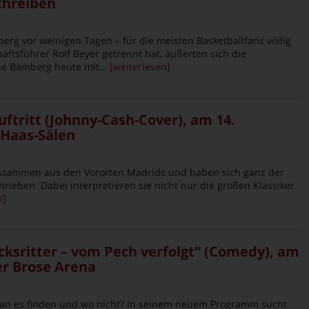
chreiben
rg vor weinigen Tagen – für die meisten Basketballfans völlig
ftsführer Rolf Beyer getrennt hat, äußerten sich die
se Bamberg heute mit
… [weiterlesen]
ftritt (Johnny-Cash-Cover), am 14.
Haas-Sälen
 stammen aus den Vororten Madrids und haben sich ganz der
rieben. Dabei interpretieren sie nicht nur die großen Klassiker
n]
cksritter – vom Pech verfolgt“ (Comedy), am
er Brose Arena
an es finden und wo nicht? In seinem neuem Programm sucht