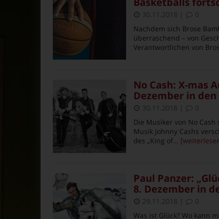
Basketballs forts
30.11.2018
|
0
Nachdem sich Brose Bambe
überraschend – von Geschä
Verantwortlichen von Bro
No Cash: X-mas Au
Dezember in den 
30.11.2018
|
0
Die Musiker von No Cash
Musik Johnny Cashs versch
des „King of
… [weiterlese
Paul Panzer: „Glü
8. Dezember in d
29.11.2018
|
0
Was ist Glück? Wo kann m