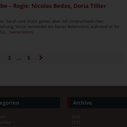
be – Regie: Nicolas Bedos, Doria Tillier
hre: Sarah und Victor gehen aber mit unterschiedlichen
iehung: Victor vermeidet ein klares Bekenntnis, während er für
 So
… [weiterlesen]
3
…
5
egorien
Archive
zin
2026
uelles
2025