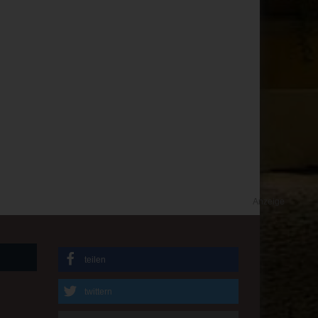
Anzeige
teilen
twittern