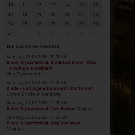
10
11
12
13
14
15
16
17
18
19
20
21
22
23
24
25
26
27
28
29
30
31
1
2
3
4
5
6
Die nächsten Termine:
Samstag, 08.08.2026
, 09:00 Uhr
Blues- & Jazzfestival: Breakfast Blues - Otto
´s Swing & Bluesband
Villa Geyerswörth
Samstag, 08.08.2026
, 10:00 Uhr
Kinder- und Jugendflohmarkt (bis 13 Uhr)
Untere Brücke in Bamberg
Samstag, 08.08.2026
, 12:00 Uhr
Blues- & Jazzfestival: Tres Rockas
Maxplatz
Samstag, 08.08.2026
, 15:00 Uhr
Blues- & Jazzfestival: Jörg Danielsen
Maxplatz