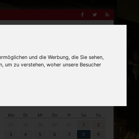
Facebook
Twitter
RSS
Feed
Anzeige
ermöglichen und die Werbung, die Sie sehen,
n, um zu verstehen, woher unsere Besucher
Suche
nach:
Veranstaltungskalender
Mo
Di
Mi
Do
Fr
Sa
So
27
28
29
30
31
1
2
3
4
5
6
7
8
9