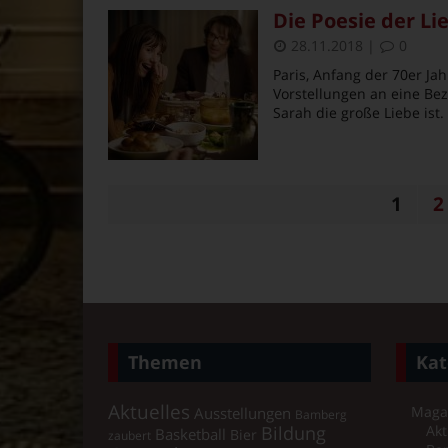
Die Poesie der Lie
28.11.2018
|
0
Paris, Anfang der 70er Ja
Vorstellungen an eine Bez
Sarah die große Liebe ist.
1
2
Themen
Kat
Aktuelles
Maga
Ausstellungen
Bamberg
Bildung
Akt
Basketball
Bier
zaubert