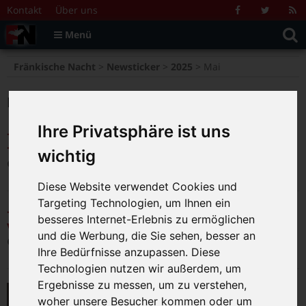
Zum Inhalt springen
Kontakt
Über uns
Facebook
Twitter
R
Suche
F
Menü
nach:
>
>
>
Fränkische Nacht
Newsticker
2025
Mai
Monat:
Mai 2025
Ihre Privatsphäre ist uns
++ Premieren-Lesung mit Paul Maar am 4. Juni
+++
wichtig
27.05.2025
Diese Website verwendet Cookies und
Targeting Technologien, um Ihnen ein
+++ Großes Gartenfest in Schloss Eyrichshof
besseres Internet-Erlebnis zu ermöglichen
vom 7. bis 9. Juni +++
und die Werbung, die Sie sehen, besser an
27.05.2025
Ihre Bedürfnisse anzupassen. Diese
Technologien nutzen wir außerdem, um
Ergebnisse zu messen, um zu verstehen,
„Die sind nur noch am Lachen“ –
woher unsere Besucher kommen oder um
Der Kabarettist Michl Müller ist