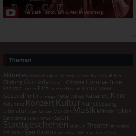
The Dark Tenor, am 6. Mai in Bamberg
A
Themen
Aktuelles
Ausstellungen
Basketball
Bier
Bamberg zaubert
Comedy
Corona-Krise
Corona
Bildung
Comics
Film
Fahrrad
Gastro-Szene
Freizeit
Fasching
Freibäder
Kino
Gesundheit
Kabarett
heitec volleys
Gitarrentage
Kultur
Konzert
Kunst
Kolumne
Lesung
Musik
Politik
Literatur
Märkte
Musicals
Messen
Magie
Sport
Sandkerwa
Sandkirchweih
Stadtgeschehen
Theater
Universität
Studium
Videos
Verlosungen
volleyball
Weihnachten
Zirkus