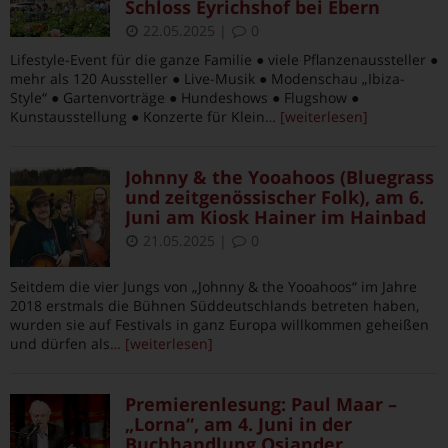
Schloss Eyrichshof bei Ebern
22.05.2025
|
0
Lifestyle-Event für die ganze Familie ● viele Pflanzenaussteller ●
mehr als 120 Aussteller ● Live-Musik ● Modenschau „Ibiza-
Style“ ● Gartenvorträge ● Hundeshows ● Flugshow ●
Kunstausstellung ● Konzerte für Klein
… [weiterlesen]
Johnny & the Yooahoos (Bluegrass
und zeitgenössischer Folk), am 6.
Juni am Kiosk Hainer im Hainbad
21.05.2025
|
0
Seitdem die vier Jungs von „Johnny & the Yooahoos“ im Jahre
2018 erstmals die Bühnen Süddeutschlands betreten haben,
wurden sie auf Festivals in ganz Europa willkommen geheißen
und dürfen als
… [weiterlesen]
Premierenlesung: Paul Maar –
„Lorna“, am 4. Juni in der
Buchhandlung Osiander