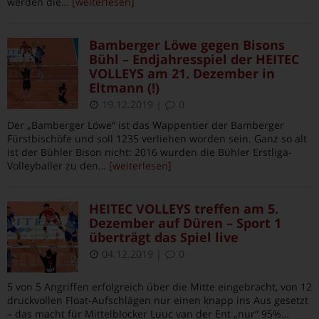
werden die
… [weiterlesen]
Bamberger Löwe gegen Bisons
Bühl – Endjahresspiel der HEITEC
VOLLEYS am 21. Dezember in
Eltmann (!)
19.12.2019
|
0
Der „Bamberger Löwe“ ist das Wappentier der Bamberger
Fürstbischöfe und soll 1235 verliehen worden sein. Ganz so alt
ist der Bühler Bison nicht: 2016 wurden die Bühler Erstliga-
Volleyballer zu den
… [weiterlesen]
HEITEC VOLLEYS treffen am 5.
Dezember auf Düren – Sport 1
überträgt das Spiel live
04.12.2019
|
0
5 von 5 Angriffen erfolgreich über die Mitte eingebracht, von 12
druckvollen Float-Aufschlägen nur einen knapp ins Aus gesetzt
– das macht für Mittelblocker Luuc van der Ent „nur“ 95%
…