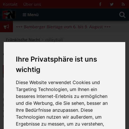
Zum Inhalt springen
+++ Bamberger Biertage vom 6. bis 9. August +++
Kontakt
Über uns
Facebook
Twitter
R
Suche
F
Menü
+++ Blues- und Jazzfestival vom 31.7. bis 9.8. +++
nach:
+++ Bamberger Biertage vom 6. bis 9. August +++
+++ Blues- und Jazzfestival vom 31.7. bis 9.8. +++
>
Fränkische Nacht
volleyball
volleyball
Ihre Privatsphäre ist uns
HEITEC VOLLEYS: Heimspiel am 15.
wichtig
März in Eltmann fällt aus!
12.03.2020
|
0
Diese Website verwendet Cookies und
Targeting Technologien, um Ihnen ein
besseres Internet-Erlebnis zu ermöglichen
Es zeichnete sich ab, jetzt ist es leider Realität: Das letzte
und die Werbung, die Sie sehen, besser an
Heimspiel der HEITEC VOLLEYS wird als „Geisterspiel“ und
Ihre Bedürfnisse anzupassen. Diese
damit ohne Zuschauer stattfinden. Die VBL informierte in ihrer
offiziellen Mitteilung
… [weiterlesen]
Technologien nutzen wir außerdem, um
Ergebnisse zu messen, um zu verstehen,