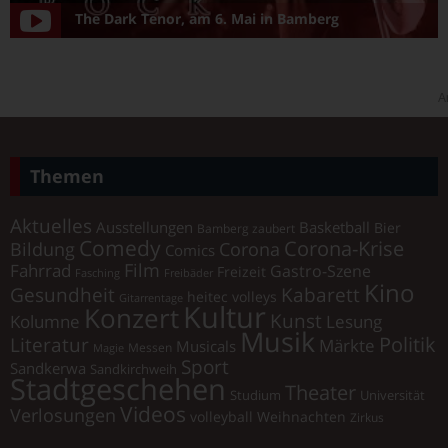
The Dark Tenor, am 6. Mai in Bamberg
A
Themen
Aktuelles
Ausstellungen
Basketball
Bier
Bamberg zaubert
Comedy
Corona-Krise
Corona
Bildung
Comics
Film
Fahrrad
Gastro-Szene
Freizeit
Fasching
Freibäder
Kino
Gesundheit
Kabarett
heitec volleys
Gitarrentage
Kultur
Konzert
Kunst
Kolumne
Lesung
Musik
Literatur
Politik
Märkte
Musicals
Messen
Magie
Sport
Sandkerwa
Sandkirchweih
Stadtgeschehen
Theater
Universität
Studium
Videos
Verlosungen
volleyball
Weihnachten
Zirkus