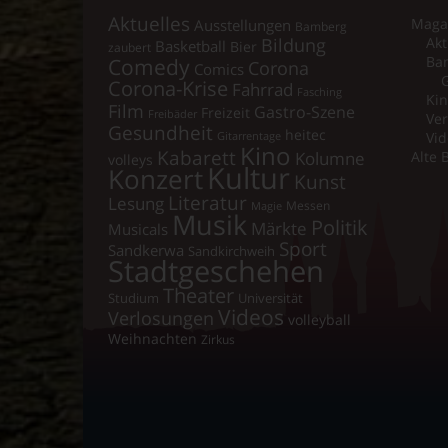
Aktuelles
Maga
Ausstellungen
Bamberg
Bildung
Akt
Basketball
Bier
zaubert
Comedy
Ba
Corona
Comics
Corona-Krise
Fahrrad
Fasching
Kin
Film
Gastro-Szene
Freizeit
Freibäder
Ver
Gesundheit
heitec
Vid
Gitarrentage
Kino
Kabarett
Kolumne
Alte 
volleys
Kultur
Konzert
Kunst
Literatur
Lesung
Messen
Magie
Musik
Politik
Märkte
Musicals
Sport
Sandkerwa
Sandkirchweih
Stadtgeschehen
Theater
Universität
Studium
Videos
Verlosungen
volleyball
Weihnachten
Zirkus