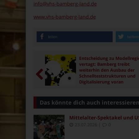
info@vhs-bamberg-land.de
www.vhs-bamberg-land.de
teilen
twitter
Entscheidung zu Modellreg
vertagt: Bamberg treibt
weiterhin den Ausbau der
Schnellteststrukturen und
Digitalisierung voran
Das könnte dich auch interessiere
Mittelalter-Spektakel und U
23.07.2026
|
0