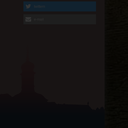
twittern
e-mail