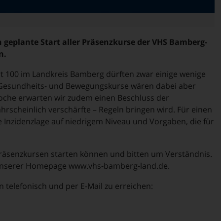
n geplante Start aller Präsenzkurse der VHS Bamberg-
n.
rt 100 im Landkreis Bamberg dürften zwar einige wenige
e Gesundheits- und Bewegungskurse wären dabei aber
oche erwarten wir zudem einen Beschluss der
rscheinlich verschärfte – Regeln bringen wird. Für einen
e Inzidenzlage auf niedrigem Niveau und Vorgaben, die für
Präsenzkursen starten können und bitten um Verständnis.
uf unserer Homepage www.vhs-bamberg-land.de.
 telefonisch und per E-Mail zu erreichen: