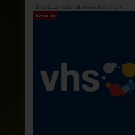
8.04.2021 15:12
|
FN-Redaktion
|
0
Aktuelles