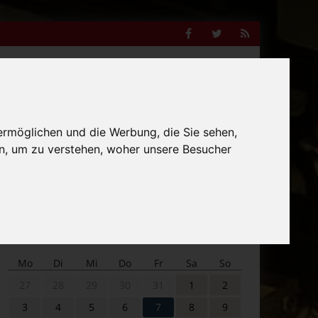
Facebook
Twitter
RSS
Feed
Anzeige
ermöglichen und die Werbung, die Sie sehen,
Suche
n, um zu verstehen, woher unsere Besucher
nach:
Veranstaltungskalender
Mo
Di
Mi
Do
Fr
Sa
So
27
28
29
30
31
1
2
3
4
5
6
7
8
9