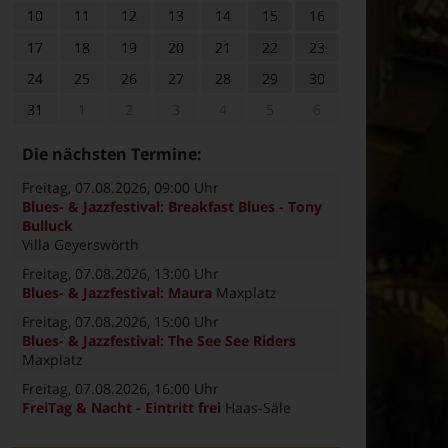
10
11
12
13
14
15
16
17
18
19
20
21
22
23
24
25
26
27
28
29
30
31
1
2
3
4
5
6
Die nächsten Termine:
Freitag, 07.08.2026
, 09:00 Uhr
Blues- & Jazzfestival: Breakfast Blues - Tony
Bulluck
Villa Geyerswörth
Freitag, 07.08.2026
, 13:00 Uhr
Blues- & Jazzfestival: Maura
Maxplatz
Freitag, 07.08.2026
, 15:00 Uhr
Blues- & Jazzfestival: The See See Riders
Maxplatz
Freitag, 07.08.2026
, 16:00 Uhr
FreiTag & Nacht - Eintritt frei
Haas-Säle