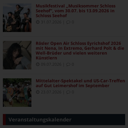
Musikfestival „Musiksommer Schloss
Seehof“, vom 30.07. bis 13.09.2026 in
Schloss Seehof
31.07.2026
|
0
Rösler Open Air Schloss Eyrichshof 2026
mit Nena, In Extremo, Gerhard Polt & die
Well-Brüder und vielen weiteren
Künstlern
09.07.2026
|
0
Mittelalter-Spektakel und US-Car-Treffen
auf Gut Leimershof im September
23.07.2026
|
0
Veranstaltungskalender