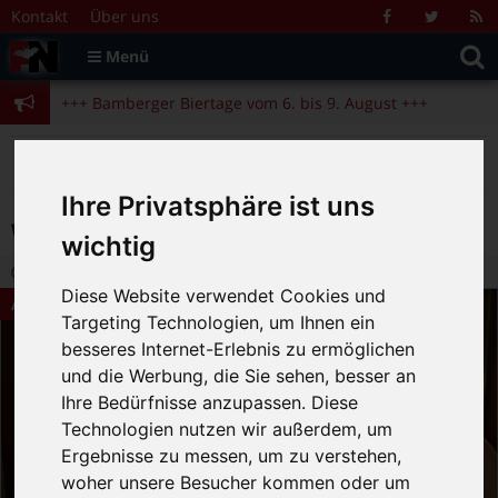
Zum Inhalt springen
+++ Bamberger Biertage vom 6. bis 9. August +++
Kontakt
Über uns
Facebook
Twitter
R
Suche
F
Menü
+++ Blues- und Jazzfestival vom 31.7. bis 9.8. +++
nach:
+++ Bamberger Biertage vom 6. bis 9. August +++
+++ Blues- und Jazzfestival vom 31.7. bis 9.8. +++
>
>
>
>
Fränkische Nacht
Alte Beiträge
Kino
Aktuelle Filme
Wie schreibt man Liebe?
Ihre Privatsphäre ist uns
Wie schreibt man Liebe?
wichtig
30.10.2014 18:51
|
FN-Redaktion
|
0
Diese Website verwendet Cookies und
Aktuelle Filme
Targeting Technologien, um Ihnen ein
besseres Internet-Erlebnis zu ermöglichen
und die Werbung, die Sie sehen, besser an
Ihre Bedürfnisse anzupassen. Diese
Technologien nutzen wir außerdem, um
Ergebnisse zu messen, um zu verstehen,
woher unsere Besucher kommen oder um