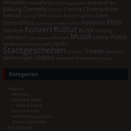
Aktuelles
Ausstellungen
Basketball
Bier
Bamberg zaubert
Comedy
Corona-Krise
Corona
Bildung
Comics
Film
Fahrrad
Gastro-Szene
Freizeit
Fasching
Freibäder
Kino
Gesundheit
Kabarett
heitec volleys
Gitarrentage
Kultur
Konzert
Kunst
Kolumne
Lesung
Musik
Literatur
Politik
Märkte
Musicals
Messen
Magie
Sport
Sandkerwa
Sandkirchweih
Stadtgeschehen
Theater
Universität
Studium
Videos
Verlosungen
volleyball
Weihnachten
Zirkus
Kategorien
Magazin
Aktuelles
Bamberg News
Gastro-Szene
Kino und Film
Veranstaltungstipps
Videos und Bilder
Alte Beiträge