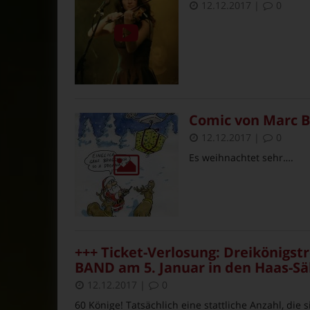
12.12.2017
|
0
Comic von Marc 
12.12.2017
|
0
Es weihnachtet sehr….
+++ Ticket-Verlosung: Dreikönigs
BAND am 5. Januar in den Haas-Sä
12.12.2017
|
0
60 Könige! Tatsächlich eine stattliche Anzahl, di