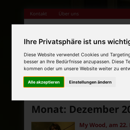
Zum Inhalt springen
Kontakt
Über uns
Ihre Privatsphäre ist uns wichti
+++ Bamberger Biertage vo
Diese Website verwendet Cookies und Targeting 
besser an Ihre Bedürfnisse anzupassen. Diese 
Startseite
Magazin
Veranstaltungska
+++ Blues- und Jazzfestival
kommen oder um unsere Website weiter zu entw
News-Ticker:
+++ Bamberger Biertage vo
Alle akzeptieren
Einstellungen ändern
+++ Blues- und Jazzfestival
>
>
>
Fränkische Nacht
2017
Dezember
Seite 2
Monat:
Dezember 2
My Wood, am 22. 