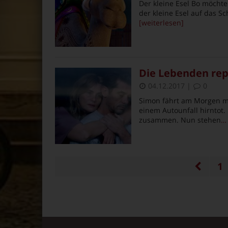
Der kleine Esel Bo möchte d
der kleine Esel auf das S
[weiterlesen]
Die Lebenden repa
04.12.2017
|
0
Simon fährt am Morgen mi
einem Autounfall hirntot.
zusammen. Nun stehen
… 
1