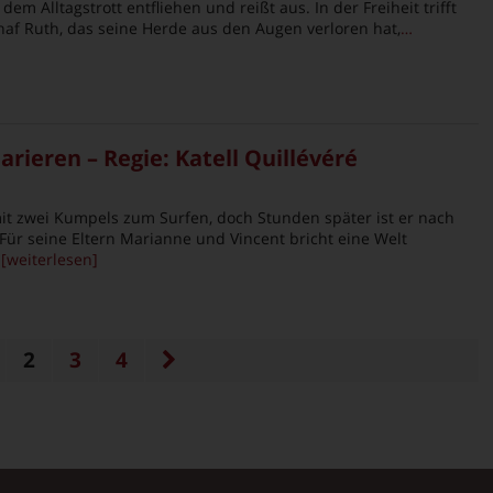
em Alltagstrott entfliehen und reißt aus. In der Freiheit trifft
chaf Ruth, das seine Herde aus den Augen verloren hat,
…
rieren – Regie: Katell Quillévéré
t zwei Kumpels zum Surfen, doch Stunden später ist er nach
 Für seine Eltern Marianne und Vincent bricht eine Welt
[weiterlesen]
2
3
4