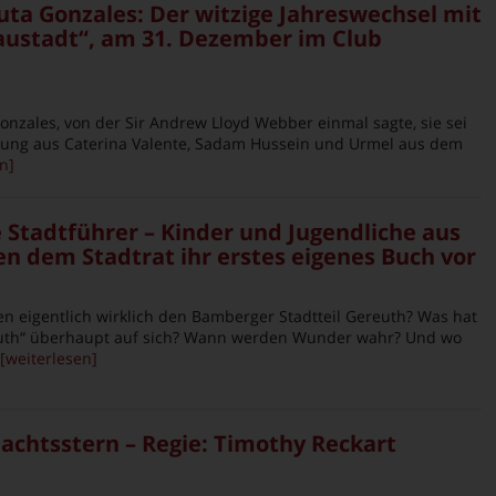
uta Gonzales: Der witzige Jahreswechsel mit
austadt“, am 31. Dezember im Club
onzales, von der Sir Andrew Lloyd Webber einmal sagte, sie sei
hung aus Caterina Valente, Sadam Hussein und Urmel aus dem
n]
 Stadtführer – Kinder und Jugendliche aus
en dem Stadtrat ihr erstes eigenes Buch vor
n eigentlich wirklich den Bamberger Stadtteil Gereuth? Was hat
th“ überhaupt auf sich? Wann werden Wunder wahr? Und wo
[weiterlesen]
achtsstern – Regie: Timothy Reckart