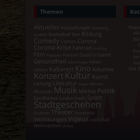
Themen
Kat
Aktuelles
Maga
Ausstellungen
Bamberg
Bildung
Akt
Basketball
Bier
zaubert
Comedy
Ba
Corona
Comics
Corona-Krise
Fahrrad
Fasching
Kin
Film
Gastro-Szene
Freizeit
Freibäder
Ver
Gesundheit
heitec
Vid
Gitarrentage
Kino
Kabarett
Kolumne
Alte 
volleys
Kultur
Konzert
Kunst
Literatur
Lesung
Messen
Magie
Musik
Politik
Märkte
Musicals
Sport
Sandkerwa
Sandkirchweih
Stadtgeschehen
Theater
Universität
Studium
Videos
Verlosungen
volleyball
Weihnachten
Zirkus