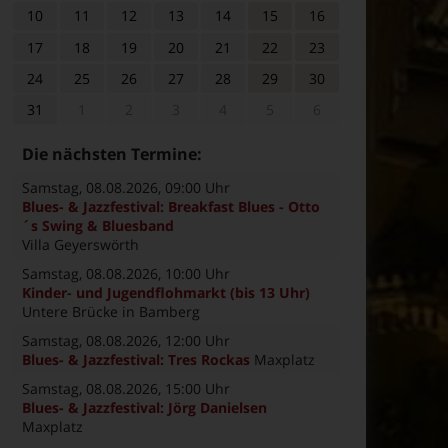
10
11
12
13
14
15
16
17
18
19
20
21
22
23
24
25
26
27
28
29
30
31
1
2
3
4
5
6
Die nächsten Termine:
Samstag, 08.08.2026
, 09:00 Uhr
Blues- & Jazzfestival: Breakfast Blues - Otto
´s Swing & Bluesband
Villa Geyerswörth
Samstag, 08.08.2026
, 10:00 Uhr
Kinder- und Jugendflohmarkt (bis 13 Uhr)
Untere Brücke in Bamberg
Samstag, 08.08.2026
, 12:00 Uhr
Blues- & Jazzfestival: Tres Rockas
Maxplatz
Samstag, 08.08.2026
, 15:00 Uhr
Blues- & Jazzfestival: Jörg Danielsen
Maxplatz