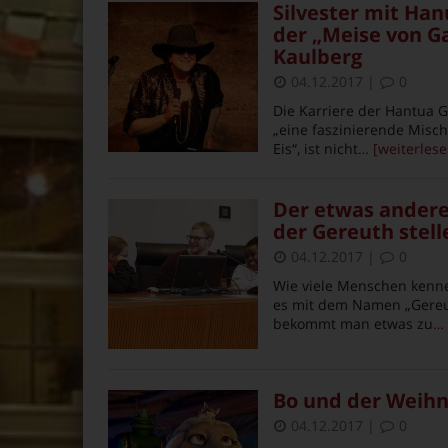
Silvester mit Han
der „Meise von G
Kaulberg
04.12.2017
|
0
Die Karriere der Hantua G
„eine faszinierende Misc
Eis“, ist nicht
… [weiterlese
Der etwas andere
der Gereuth stell
04.12.2017
|
0
Wie viele Menschen kenne
es mit dem Namen „Gereu
bekommt man etwas zu
… 
Bo und der Weihn
04.12.2017
|
0