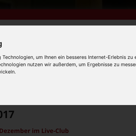
g
m 6. bis 9. August +++
Technologien, um Ihnen ein besseres Internet-Erlebnis zu 
Technologien nutzen wir außerdem, um Ergebnisse zu messe
lender
Kleinanzeigen
FN-Ausgaben online lesen
 vom 31.7. bis 9.8. +++
ickeln.
m 6. bis 9. August +++
 vom 31.7. bis 9.8. +++
017
Dezember im Live-Club