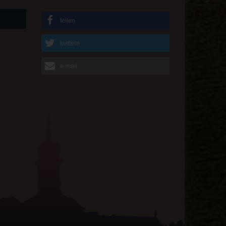
teilen
twittern
e-mail