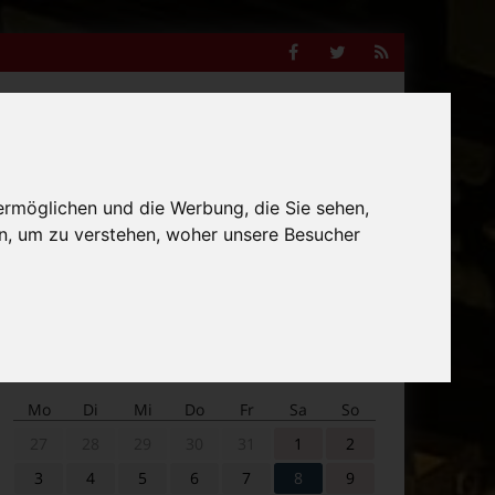
Facebook
Twitter
RSS
Feed
Anzeige
ermöglichen und die Werbung, die Sie sehen,
Suche
n, um zu verstehen, woher unsere Besucher
nach:
Veranstaltungskalender
Mo
Di
Mi
Do
Fr
Sa
So
27
28
29
30
31
1
2
3
4
5
6
7
8
9