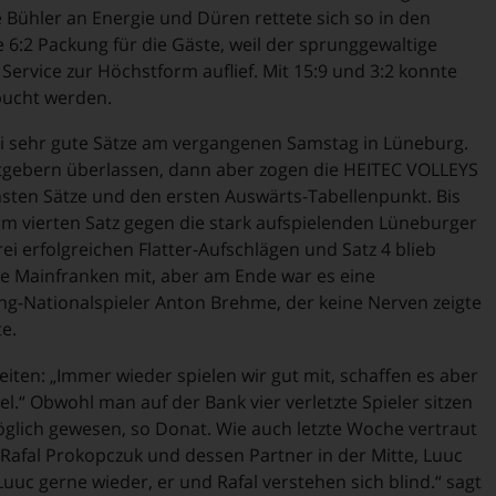
 Bühler an Energie und Düren rettete sich so in den
e 6:2 Packung für die Gäste, weil der sprunggewaltige
ervice zur Höchstform auflief. Mit 15:9 und 3:2 konnte
rbucht werden.
ei sehr gute Sätze am vergangenen Samstag in Lüneburg.
ebern überlassen, dann aber zogen die HEITEC VOLLEYS
hsten Sätze und den ersten Auswärts-Tabellenpunkt. Bis
im vierten Satz gegen die stark aufspielenden Lüneburger
 erfolgreichen Flatter-Aufschlägen und Satz 4 blieb
ie Mainfranken mit, aber am Ende war es eine
ung-Nationalspieler Anton Brehme, der keine Nerven zeigte
e.
iten: „Immer wieder spielen wir gut mit, schaffen es aber
el.“ Obwohl man auf der Bank vier verletzte Spieler sitzen
glich gewesen, so Donat. Wie auch letzte Woche vertraut
Rafal Prokopczuk und dessen Partner in der Mitte, Luuc
uuc gerne wieder, er und Rafal verstehen sich blind.“ sagt