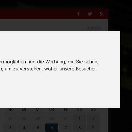
Facebook
Twitter
RSS
Feed
Anzeige
Suche
ermöglichen und die Werbung, die Sie sehen,
nach:
n, um zu verstehen, woher unsere Besucher
Veranstaltungskalender
Mo
Di
Mi
Do
Fr
Sa
So
27
28
29
30
31
1
2
3
4
5
6
7
8
9