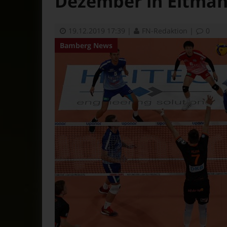
Dezember in Eltmann
19.12.2019 17:39
|
FN-Redaktion
|
0
Bamberg News