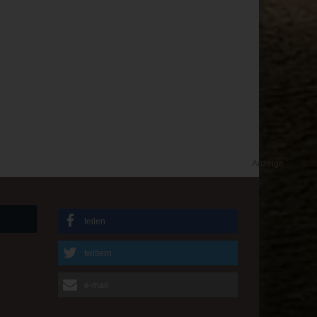
Anzeige
teilen
twittern
e-mail