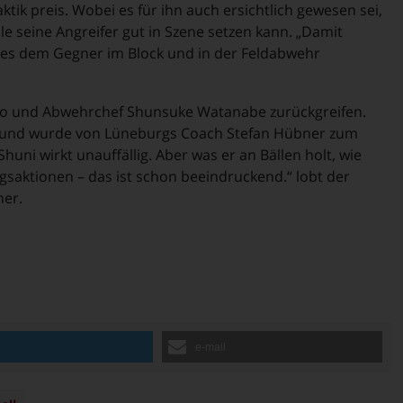
ktik preis. Wobei es für ihn auch ersichtlich gewesen sei,
lle seine Angreifer gut in Szene setzen kann. „Damit
t es dem Gegner im Block und in der Feldabwehr
ero und Abwehrchef Shunsuke Watanabe zurückgreifen.
 und wurde von Lüneburgs Coach Stefan Hübner zum
huni wirkt unauffällig. Aber was er an Bällen holt, wie
gsaktionen – das ist schon beeindruckend.“ lobt der
ner.
n
e-mail