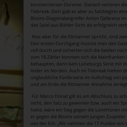
konsternierten Dürener. Danach verloren die
Tiebreak. Dort gab es aber zu Satzbeginn ein
Bisons-Diagonalangreifer Anton Qafarena im S
das Spiel aus Bühler Sicht als erfolgreich ve
Was aber für die Eltmanner spricht, sind zw
Den ersten Durchgang musste man den Gastg
voll durch und sicherten sich die beiden näc
zum 18.Zähler konnten sich die Mainfranken 
behaupten, dann kam Lüneburgs Serie mit drei
leider im Norden. Auch im Tiebreak hielten d
unglaubliche Fünferserie im Aufschlag von J
und am Ende die Eltmanner Annahme zerlegt
Für Marco Donat gilt es am Abschluss zu arbe
nicht, den Satz zu gewinnen bzw. auch ein Spi
hatte, wäre ein Sieg gegen die LüneHünen mö
er gegen die Bisons seinem jungen Zuspieler 
van der Ent. „Wir nehmen die 17 Punkte von L