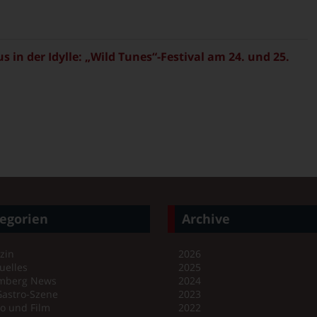
in der Idylle: „Wild Tunes“-Festival am 24. und 25.
egorien
Archive
zin
2026
uelles
2025
mberg News
2024
Gastro-Szene
2023
o und Film
2022