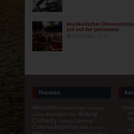
Musikalischer Ohrenschmaus 
Juli auf der Jahnwiese
09.07.2026
|
0
Themen
Kat
Aktuelles
Maga
Ausstellungen
Bamberg
Bildung
Akt
Basketball
Bier
zaubert
Comedy
Ba
Corona
Comics
Corona-Krise
Fahrrad
Fasching
Kin
Film
Gastro-Szene
Freizeit