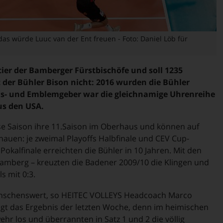
as würde Luuc van der Ent freuen - Foto: Daniel Löb für
ier der Bamberger Fürstbischöfe und soll 1235
t der Bühler Bison nicht: 2016 wurden die Bühler
ens- und Emblemgeber war die gleichnamige Uhrenreihe
us den USA.
iese Saison ihre 11.Saison im Oberhaus und können auf
hauen: je zweimal Playoffs Halbfinale und CEV Cup-
kalfinale erreichten die Bühler in 10 Jahren. Mit den
amberg – kreuzten die Badener 2009/10 die Klingen und
s mit 0:3.
nschenswert, so HEITEC VOLLEYS Headcoach Marco
zeigt das Ergebnis der letzten Woche, denn im heimischen
hr los und überrannten in Satz 1 und 2 die völlig