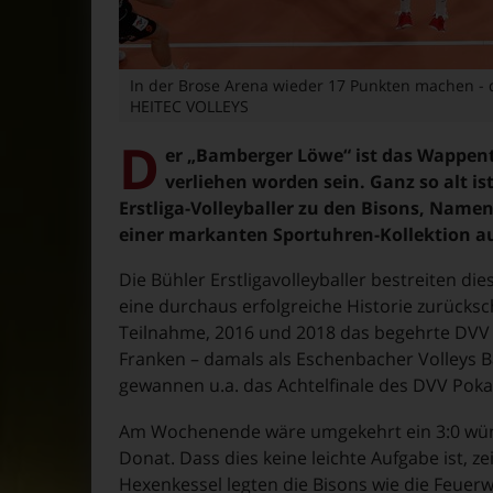
In der Brose Arena wieder 17 Punkten machen - d
HEITEC VOLLEYS
D
er „Bamberger Löwe“ ist das Wappent
verliehen worden sein. Ganz so alt is
Erstliga-Volleyballer zu den Bisons, Nam
einer markanten Sportuhren-Kollektion a
Die Bühler Erstligavolleyballer bestreiten d
eine durchaus erfolgreiche Historie zurücksc
Teilnahme, 2016 und 2018 das begehrte DVV Po
Franken – damals als Eschenbacher Volleys B
gewannen u.a. das Achtelfinale des DVV Pokal
Am Wochenende wäre umgekehrt ein 3:0 wü
Donat. Dass dies keine leichte Aufgabe ist, 
Hexenkessel legten die Bisons wie die Feuerwe