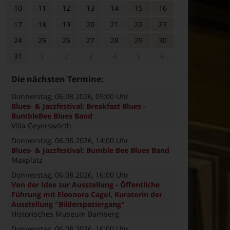
10
11
12
13
14
15
16
17
18
19
20
21
22
23
24
25
26
27
28
29
30
31
1
2
3
4
5
6
Die nächsten Termine:
Donnerstag, 06.08.2026
, 09:00 Uhr
Blues- & Jazzfestival: Breakfast Blues -
BumbleBee Blues Band
Villa Geyerswörth
Donnerstag, 06.08.2026
, 14:00 Uhr
Blues- & Jazzfestival: Bumble Bee Blues Band
Maxplatz
Donnerstag, 06.08.2026
, 16:00 Uhr
Von der Idee zur Ausstellung - Öffentliche
Führung mit Eleonora Cagol, Kuratorin der
Ausstellung "Bilderspaziergang"
Historisches Museum Bamberg
Donnerstag, 06.08.2026
, 16:00 Uhr