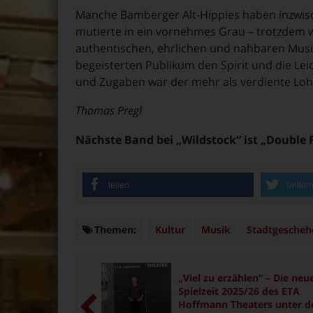
Manche Bamberger Alt-Hippies haben inzwis
mutierte in ein vornehmes Grau – trotzdem w
authentischen, ehrlichen und nahbaren Musi
begeisterten Publikum den Spirit und die Leid
und Zugaben war der mehr als verdiente Lohn
Thomas Pregl
Nächste Band bei „Wildstock“ ist „Double 
teilen
twitter
Themen:
Themen
Kultur
Musik
Stadtgescheh
„Viel zu erzählen“ – Die neu
Spielzeit 2025/26 des ETA
Hoffmann Theaters unter d