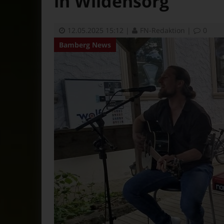
in Wildensorg
12.05.2025 15:12
|
FN-Redaktion
|
0
Bamberg News