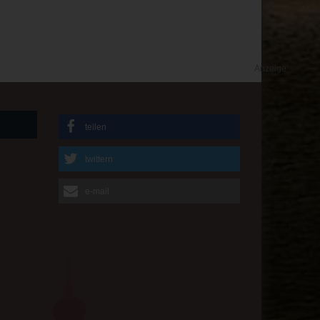
Anzeige
teilen
twittern
e-mail