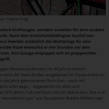
oto: Thomas Pregl
aubere Kraftwagen, sondern zuweilen für eine saubere
usik. Nach dem krankheitsbedingten Ausfall von
ut Heerlein anlässlich des Muttertags für sein
ebrüder Raab erwischte er vier Stunden vor dem
zen. Ihre Zusage entpuppte sich im proppevollen
griff.
ägigen Woodstock-Konzert vor 44 Jahren kommt
rten dank der Raab-Brüder ausgelassen ihr Hippie-Event vor
 in die Jahre gekommenen Rock-Duo – auch mit
reich unterwegs – begeisterte mit alten und
r CCR, Jethro Tull und Doors bis hin Status Quo. Das in in
 me entertain you“ von Youngtimer Robbie Williams war