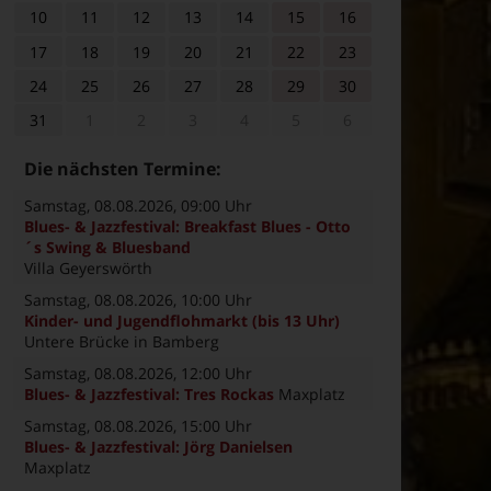
10
11
12
13
14
15
16
17
18
19
20
21
22
23
24
25
26
27
28
29
30
31
1
2
3
4
5
6
Die nächsten Termine:
Samstag, 08.08.2026
, 09:00 Uhr
Blues- & Jazzfestival: Breakfast Blues - Otto
´s Swing & Bluesband
Villa Geyerswörth
Samstag, 08.08.2026
, 10:00 Uhr
Kinder- und Jugendflohmarkt (bis 13 Uhr)
Untere Brücke in Bamberg
Samstag, 08.08.2026
, 12:00 Uhr
Blues- & Jazzfestival: Tres Rockas
Maxplatz
Samstag, 08.08.2026
, 15:00 Uhr
Blues- & Jazzfestival: Jörg Danielsen
Maxplatz