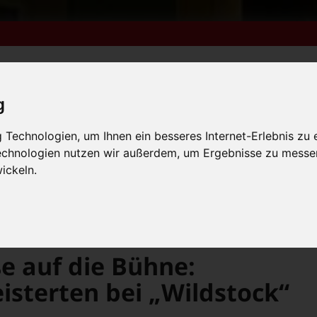
g
m 6. bis 9. August +++
Technologien, um Ihnen ein besseres Internet-Erlebnis zu 
Technologien nutzen wir außerdem, um Ergebnisse zu messe
lender
Kleinanzeigen
FN-Ausgaben online lesen
 vom 31.7. bis 9.8. +++
ickeln.
m 6. bis 9. August +++
 vom 31.7. bis 9.8. +++
Von der Waschstraße auf die Bühne: Gebrüder Raab begeisterten bei „Wildstock“ in Wildensorg
e auf die Bühne:
sterten bei „Wildstock“