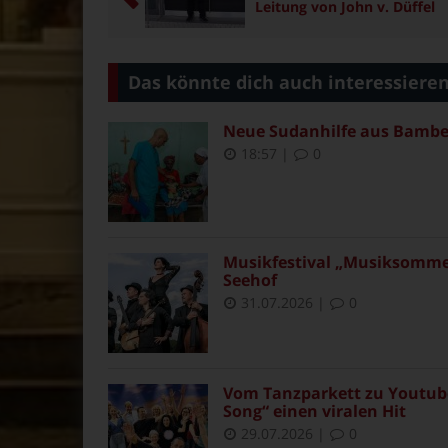
Leitung von John v. Düffel
Das könnte dich auch interessiere
Neue Sudanhilfe aus Bambe
18:57
|
0
Musikfestival „Musiksommer 
Seehof
31.07.2026
|
0
Vom Tanzparkett zu Youtube
Song“ einen viralen Hit
29.07.2026
|
0