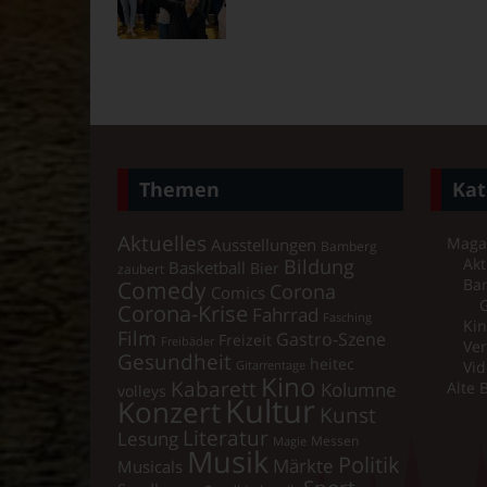
Themen
Kat
Aktuelles
Maga
Ausstellungen
Bamberg
Bildung
Akt
Basketball
Bier
zaubert
Comedy
Ba
Corona
Comics
Corona-Krise
Fahrrad
Fasching
Kin
Film
Gastro-Szene
Freizeit
Freibäder
Ver
Gesundheit
heitec
Vid
Gitarrentage
Kino
Kabarett
Kolumne
Alte 
volleys
Kultur
Konzert
Kunst
Literatur
Lesung
Messen
Magie
Musik
Politik
Märkte
Musicals