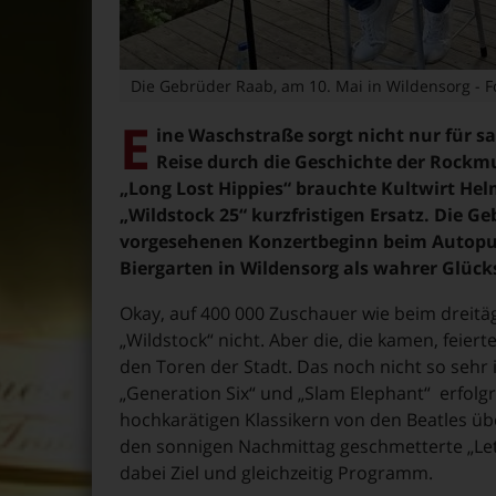
Die Gebrüder Raab, am 10. Mai in Wildensorg - F
E
ine Waschstraße sorgt nicht nur für s
Reise durch die Geschichte der Rockm
„Long Lost Hippies“ brauchte Kultwirt Helm
„Wildstock 25“ kurzfristigen Ersatz. Die G
vorgesehenen Konzertbeginn beim Autoput
Biergarten in Wildensorg als wahrer Glücks
Okay, auf 400 000 Zuschauer wie beim dreit
„Wildstock“ nicht. Aber die, die kamen, feie
den Toren der Stadt. Das noch nicht so sehr
„Generation Six“ und „Slam Elephant“ erfolg
hochkarätigen Klassikern von den Beatles übe
den sonnigen Nachmittag geschmetterte „Let
dabei Ziel und gleichzeitig Programm.