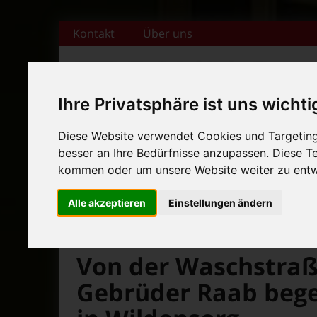
Zum Inhalt springen
Kontakt
Über uns
Ihre Privatsphäre ist uns wichti
+++ Bamberger Biertage vo
Diese Website verwendet Cookies und Targeting 
besser an Ihre Bedürfnisse anzupassen. Diese 
Startseite
Magazin
Veranstaltungska
+++ Blues- und Jazzfestival
kommen oder um unsere Website weiter zu entw
News-Ticker:
+++ Bamberger Biertage vo
Alle akzeptieren
Einstellungen ändern
+++ Blues- und Jazzfestival
>
>
>
Fränkische Nacht
Magazin
Bamberg News
Von der Waschstraß
Gebrüder Raab begei