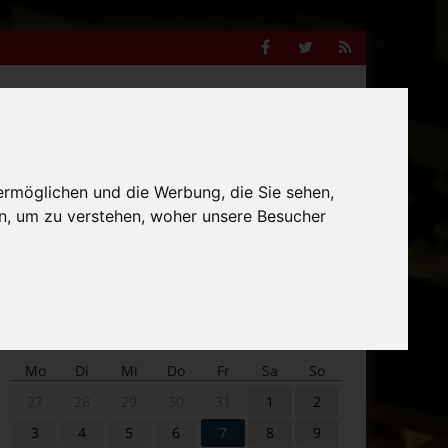
Facebook
Twitter
RSS
Feed
Anzeige
ermöglichen und die Werbung, die Sie sehen,
Suche
n, um zu verstehen, woher unsere Besucher
nach:
Veranstaltungskalender
Mo
Di
Mi
Do
Fr
Sa
So
27
28
29
30
31
1
2
3
4
5
6
7
8
9