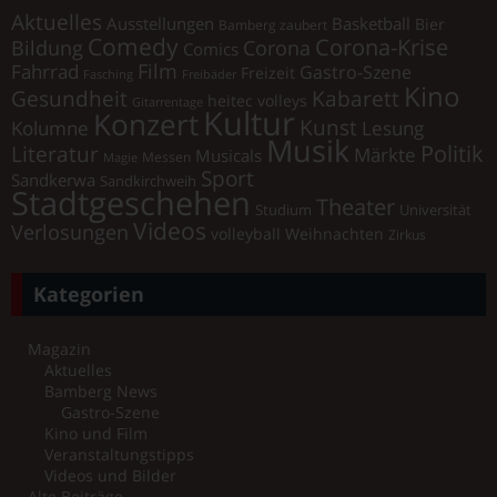
Aktuelles
Ausstellungen
Basketball
Bier
Bamberg zaubert
Comedy
Corona-Krise
Corona
Bildung
Comics
Film
Fahrrad
Gastro-Szene
Freizeit
Fasching
Freibäder
Kino
Gesundheit
Kabarett
heitec volleys
Gitarrentage
Kultur
Konzert
Kunst
Kolumne
Lesung
Musik
Literatur
Politik
Märkte
Musicals
Messen
Magie
Sport
Sandkerwa
Sandkirchweih
Stadtgeschehen
Theater
Universität
Studium
Videos
Verlosungen
volleyball
Weihnachten
Zirkus
Kategorien
Magazin
Aktuelles
Bamberg News
Gastro-Szene
Kino und Film
Veranstaltungstipps
Videos und Bilder
Alte Beiträge