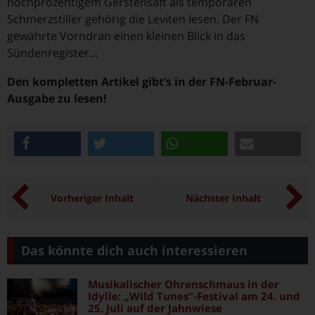
hochprozentigem Gerstensaft als temporären
Schmerzstiller gehörig die Leviten lesen. Der FN
gewährte Vorndran einen kleinen Blick in das
Sündenregister…
Den kompletten Artikel gibt’s in der FN-Februar-
Ausgabe zu lesen!
teilen
twittern
teilen
e-mail
Vorheriger Inhalt
Nächster Inhalt
Das könnte dich auch interessieren
Musikalischer Ohrenschmaus in der
Idylle: „Wild Tunes“-Festival am 24. und
25. Juli auf der Jahnwiese