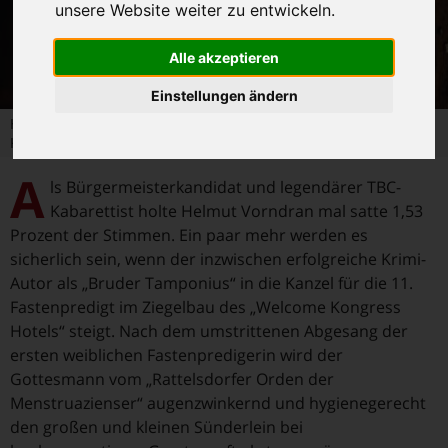
unsere Website weiter zu entwickeln.
Alle akzeptieren
Einstellungen ändern
Helmut Vorndran als "Bruder Tambonius" - Foto: Thomas Paal /
Kopfwerk
A
ls Bürgermeisterkandidat und legendärer TBC-
Kabarettist holte Helmut Vorndran mal satte 1,53
Prozent der Stimmen. Ein paar mehr werden es
sicherlich sein, wenn der inzwischen erfolgreiche Krimi-
Autor als „Bruder Tamponius“ in die Kanzel für die 11.
Fastenpredigt im Ziegelbau des „Welcome Kongress
Hotels“ steigt. Nach dem umstrittenen Abgesang der
ersten weiblichen Fastenpredigerin wird der
Gottesmann vom „Rattelsdorfer Orden der
Menstruazienser“ augenzwinkernd und hygienegerecht
den großen und kleinen Sünderlein bei