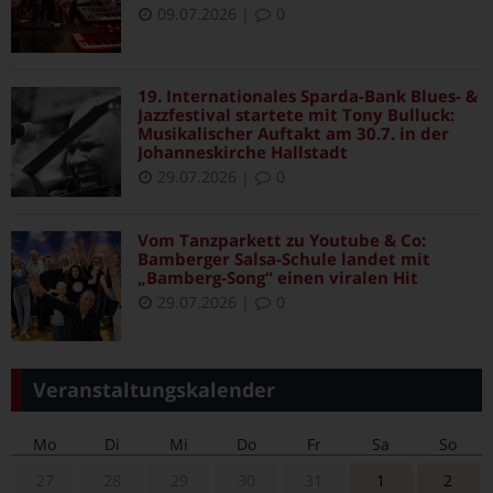
09.07.2026
|
0
19. Internationales Sparda-Bank Blues- &
Jazzfestival startete mit Tony Bulluck:
Musikalischer Auftakt am 30.7. in der
Johanneskirche Hallstadt
29.07.2026
|
0
Vom Tanzparkett zu Youtube & Co:
Bamberger Salsa-Schule landet mit
„Bamberg-Song“ einen viralen Hit
29.07.2026
|
0
Veranstaltungskalender
Mo
Di
Mi
Do
Fr
Sa
So
27
28
29
30
31
1
2