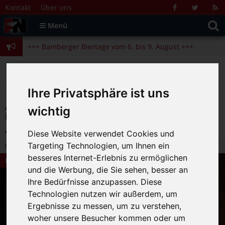
Zum Inhalt springen
+++ Bamberger Biertage vom 6. bis 9. August +++
Kontakt
Über uns
Facebook
Twitter
R
Suche
F
Menü
+++ Blues- und Jazzfestival vom 31.7. bis 9.8. +++
nach:
+++ Bamberger Biertage vom 6. bis 9. August +++
+++ Blues- und Jazzfestival vom 31.7. bis 9.8. +++
>
>
>
Fränkische Nacht
Magazin
Bamberg News
„Bruder Tamponius“ sorgt für politische Hygiene: 11. Bamberger Fastenpredigt im „Welcome Kongress Hotel“ am 21. Februar
Ihre Privatsphäre ist uns
„Bruder Tamponius“ sorgt für politische
wichtig
Hygiene: 11. Bamberger Fastenpredigt im
„Welcome Kongress Hotel“ am 21. Februar
Diese Website verwendet Cookies und
Targeting Technologien, um Ihnen ein
28.01.2026 16:11
|
FN-Redaktion
|
0
besseres Internet-Erlebnis zu ermöglichen
Bamberg News
und die Werbung, die Sie sehen, besser an
Ihre Bedürfnisse anzupassen. Diese
Technologien nutzen wir außerdem, um
Ergebnisse zu messen, um zu verstehen,
woher unsere Besucher kommen oder um