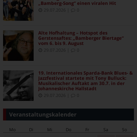
„Bamberg-Song“ einen viralen Hit
29.07.2026
|
0
Alte Hofhaltung – Hotspot des
Gerstensaftes: „Bamberger Biertage“
vom 6. bis 9. August
29.07.2026
|
0
19. Internationales Sparda-Bank Blues- &
Jazzfestival startete mit Tony Bulluck:
Musikalischer Auftakt am 30.7. in der
Johanneskirche Hallstadt
29.07.2026
|
0
Veranstaltungskalender
Mo
Di
Mi
Do
Fr
Sa
So