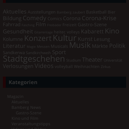
Aktuelles
Ausstellungen
Basketball
Bier
Bamberg zaubert
Comedy
Corona-Krise
Corona
Bildung
Comics
Film
Fahrrad
Gastro-Szene
Freizeit
Fasching
Freibäder
Kino
Gesundheit
Kabarett
heitec volleys
Gitarrentage
Kultur
Konzert
Kunst
Kolumne
Lesung
Musik
Literatur
Politik
Märkte
Musicals
Messen
Magie
Sport
Sandkerwa
Sandkirchweih
Stadtgeschehen
Theater
Universität
Studium
Videos
Verlosungen
volleyball
Weihnachten
Zirkus
Kategorien
Magazin
Aktuelles
Bamberg News
Gastro-Szene
Kino und Film
Veranstaltungstipps