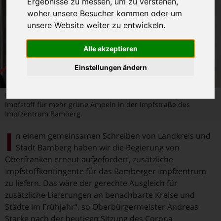
Ergebnisse zu messen, um zu verstehen,
woher unsere Besucher kommen oder um
unsere Website weiter zu entwickeln.
Alle akzeptieren
Einstellungen ändern
Foto: Steffen Schützwohl Pressestelle Stadt Bamberg, Mehr
Impfstoff für mehr grüne Ampeln in der Impfstraße des
Impfzentrum Bamberg.
I
n einem gemeinsamen Schreiben von Landkreis und
Stadt Bamberg haben wir die Regierung von
Oberfranken erneut aufgefordert, zusätzliche
Impfstoffkontingente für das Bamberger Impfzentrum
zu liefern. Das wäre der gerechte Ausgleich für
zusätzliche Lieferungen an benachbarte Kreise und
Städte im Frühjahr“, so Oberbürgermeister Andreas
Starke nach der heutigen Sitzung des Corona