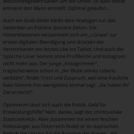
Maschinengewehrsalven um die Ohren, so dass dieser
entnervt den Mann einstellt. Optimal gelaufen…
Auch am Grab bleibt bleibt dem Analogen nur das
Gedenken an frühere, bessere Zeiten. Die
Hinterbliebenen versammeln sich am „I-Grave“ zur
ersten digitalen Beerdigung und drücken der
Verstorbenen ein letztes Like ins Tablet. Und auch der
typische Loser kommt ohne Profilleiste und Instagram
nicht mehr aus. Der junge „Instagrimmer“,
tragischerweise schon in „der Blüte seines Lebens
verblüht“, findet Trost und Zuspruch, weil eine frauliche
Navi-Stimme ihm wenigstens einmal sagt: „Sie haben Ihr
Ziel erreicht!“
Optimieren lässt sich auch die Politik. Geld für
Entwicklungshilfe? Nein, danke, sagt der christsoziale
Staatssekretär. Aber zusammen mit einem feschen
Volkssänger aus Österreich findet er im bayrischen
Rettich die Lösung für die Ärmsten der Armen: „Ich