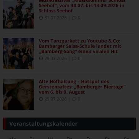
Musikfestival „Musiksommer Schloss
Seehof“, vom 30.07. bis 13.09.2026 in
Schloss Seehof
31.07.2026
|
0
Vom Tanzparkett zu Youtube & Co:
Bamberger Salsa-Schule landet mit
„Bamberg-Song“ einen viralen Hit
29.07.2026
|
0
Alte Hofhaltung – Hotspot des
Gerstensaftes: „Bamberger Biertage“
vom 6. bis 9. August
29.07.2026
|
0
Veranstaltungskalender
Mo
Di
Mi
Do
Fr
Sa
So