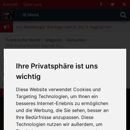
Zum Inhalt springen
+++ Bamberger Biertage vom 6. bis 9. August +++
Kontakt
Über uns
Facebook
Twitter
R
Suche
F
Menü
+++ Blues- und Jazzfestival vom 31.7. bis 9.8. +++
nach:
+++ Bamberger Biertage vom 6. bis 9. August +++
+++ Blues- und Jazzfestival vom 31.7. bis 9.8. +++
>
>
>
Fränkische Nacht
Magazin
Aktuelles
SPD-Kulturherbst Ellertal mit „Beier & Hang“: Bitter-böse Odyssee durch die digitalen Welten
SPD-Kulturherbst Ellertal mit „Beier &
Ihre Privatsphäre ist uns
Hang“: Bitter-böse Odyssee durch die
digitalen Welten
wichtig
7.10.2019 11:48
|
FN-Redaktion
|
0
Diese Website verwendet Cookies und
Aktuelles
Targeting Technologien, um Ihnen ein
besseres Internet-Erlebnis zu ermöglichen
und die Werbung, die Sie sehen, besser an
Ihre Bedürfnisse anzupassen. Diese
Technologien nutzen wir außerdem, um