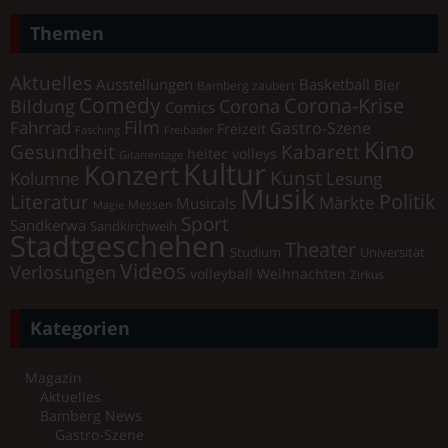
Themen
Aktuelles
Ausstellungen
Basketball
Bier
Bamberg zaubert
Comedy
Corona-Krise
Corona
Bildung
Comics
Film
Fahrrad
Gastro-Szene
Freizeit
Fasching
Freibäder
Kino
Gesundheit
Kabarett
heitec volleys
Gitarrentage
Kultur
Konzert
Kunst
Kolumne
Lesung
Musik
Literatur
Politik
Märkte
Musicals
Messen
Magie
Sport
Sandkerwa
Sandkirchweih
Stadtgeschehen
Theater
Universität
Studium
Videos
Verlosungen
volleyball
Weihnachten
Zirkus
Kategorien
Magazin
Aktuelles
Bamberg News
Gastro-Szene