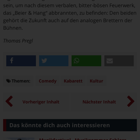
sein, um nach diesem verbalen, bitter-bösen Feuerwerk,
das „Beier & Hang“ abbrannten, zu befinden: Den beiden
gehört die Zukunft auch auf den analogen Brettern der
Bühnen.
Thomas Pregl
teilen
twittern
teilen
e-mail
Themen:
Themen
Comedy
Kabarett
Kultur
Vorheriger Inhalt
Nächster Inhalt
Das könnte dich auch interessieren