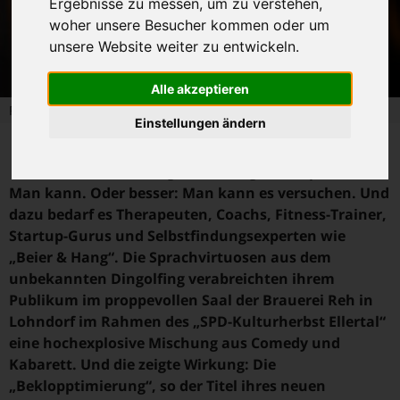
Ergebnisse zu messen, um zu verstehen,
woher unsere Besucher kommen oder um
unsere Website weiter zu entwickeln.
Alle akzeptieren
Foto: Thomas Pregl
Einstellungen ändern
L
ohndorf. Kann man ganz normale Oberfranken
im Zeitalter der Digitalisierung noch optimieren?
Man kann. Oder besser: Man kann es versuchen. Und
dazu bedarf es Therapeuten, Coachs, Fitness-Trainer,
Startup-Gurus und Selbstfindungsexperten wie
„Beier & Hang“. Die Sprachvirtuosen aus dem
unbekannten Dingolfing verabreichten ihrem
Publikum im proppevollen Saal der Brauerei Reh in
Lohndorf im Rahmen des „SPD-Kulturherbst Ellertal“
eine hochexplosive Mischung aus Comedy und
Kabarett. Und die zeigte Wirkung: Die
„Beklopptimierung“, so der Titel ihres neuen