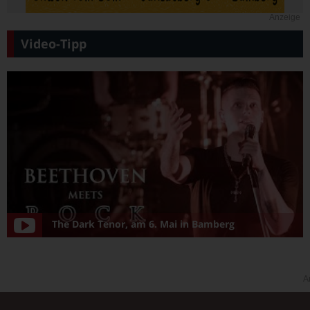
Anzeige
Video-Tipp
The Dark Tenor, am 6. Mai in Bamberg
A