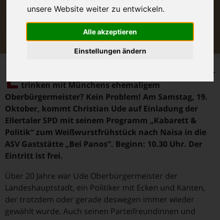
unsere Website weiter zu entwickeln.
Alle akzeptieren
Einstellungen ändern
L
itzendorf. Mal eine Weißwurst essen oder ein Bier
trinken mit Münchens ehemaligem
Oberbürgermeister? Kein Problem! Am Samstag, 19.
Oktober, kommt Christian Ude auf Einladung der
Ellertaler SPD mit seinem Programm „Kabarett &
Politik“ zum Weißwurstfrühstück nach Naisa in die
ASV Gaststätte „Bei Panos“. Beginn: 10.30 Uhr. Der
Eintritt ist frei.
Über 20 Jahre war Ude Oberbürgermeister der
Landeshauptstadt, ein Politiker mit Ecken und Kanten,
der trotzdem oder gerade deswegen immer wieder
gewählt wurde. Auch seinen Parteifreundinnen und