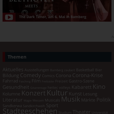
The Dark Tenor, am 6. Mai in Bamberg
A
Themen
Aktuelles
Ausstellungen
Basketball
Bier
Bamberg zaubert
Comedy
Corona-Krise
Corona
Bildung
Comics
Film
Fahrrad
Gastro-Szene
Freizeit
Fasching
Freibäder
Kino
Gesundheit
Kabarett
heitec volleys
Gitarrentage
Kultur
Konzert
Kunst
Kolumne
Lesung
Musik
Literatur
Politik
Märkte
Musicals
Messen
Magie
Sport
Sandkerwa
Sandkirchweih
Stadtgeschehen
Theater
Universität
Studium