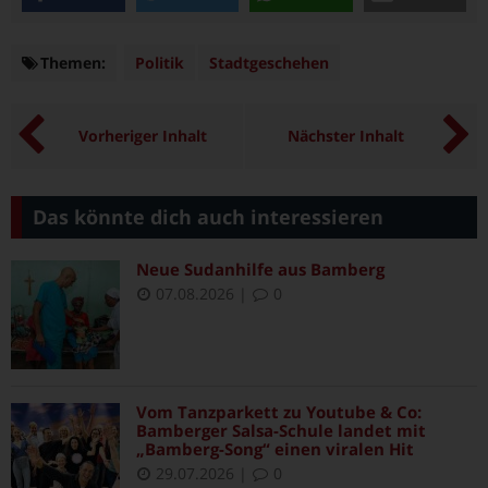
teilen
twittern
teilen
e-mail
Themen:
Themen
Politik
Stadtgeschehen
Vorheriger Inhalt
Nächster Inhalt
Das könnte dich auch interessieren
Neue Sudanhilfe aus Bamberg
07.08.2026
|
0
Vom Tanzparkett zu Youtube & Co:
Bamberger Salsa-Schule landet mit
„Bamberg-Song“ einen viralen Hit
29.07.2026
|
0