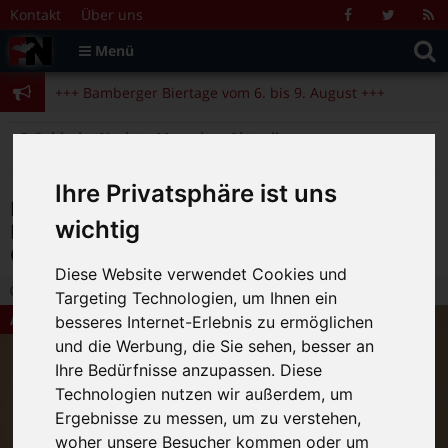
Zum Inhalt springen
+++ Bamberger Biertage vom 6. bis 9. August +++
Kontakt
Über uns
Facebook
Twitter
R
Suche
F
Menü
+++ Blues- und Jazzfestival vom 31.7. bis 9.8. +++
nach:
+++ Bamberger Biertage vom 6. bis 9. August +++
+++ Blues- und Jazzfestival vom 31.7. bis 9.8. +++
>
>
>
Fränkische Nacht
Magazin
Aktuelles
Münchens Ex-OB kommt mit „Kabarett & Politik“ – Weißwurstfrühstück mit Christian Ude
Ihre Privatsphäre ist uns
Münchens Ex-OB kommt mit „Kabarett &
wichtig
Politik“ – Weißwurstfrühstück mit
Christian Ude
Diese Website verwendet Cookies und
8.10.2019 15:22
|
FN-Redaktion
|
0
Targeting Technologien, um Ihnen ein
Aktuelles
besseres Internet-Erlebnis zu ermöglichen
und die Werbung, die Sie sehen, besser an
Ihre Bedürfnisse anzupassen. Diese
Technologien nutzen wir außerdem, um
Ergebnisse zu messen, um zu verstehen,
woher unsere Besucher kommen oder um