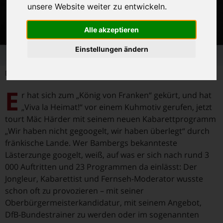
unsere Website weiter zu entwickeln.
Alle akzeptieren
Einstellungen ändern
Das neue Bühnenprogramm 2017 von Kabarettist Mäc Härder
E
r hat sich zum „König von Franken“ gekürt, und hat
„Viva la Heimat!“ vor einem Kuhmotiv gerufen, jetzt
tourt Mäc Härder mit seinem neuen Kabarettprogramm
„Wir haben nicht gegoogelt, wir haben überlegt“ durch
fränkische Lande. Wer Bambergs bekannteste
Lästerzunge googelt, weiß, auf was er sich nach rund 3
000 Auftritten und 23 Programmen da einlässt: Der
Jongleur, Kabarettist und Fernseh-Moderator wusste
schon oft zu provozieren – mit seiner
Oberbürgermeisterkandidatur, mit seinem Angebot,
DfB-Bundestrainer zu werden oder im sogenannten