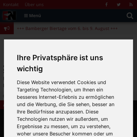
Zum Inhalt springen
+++ Bamberger Biertage vom 6. bis 9. August +++
Kontakt
Über uns
Facebook
Twitter
R
Suche
F
Menü
+++ Blues- und Jazzfestival vom 31.7. bis 9.8. +++
nach:
+++ Bamberger Biertage vom 6. bis 9. August +++
+++ Blues- und Jazzfestival vom 31.7. bis 9.8. +++
>
>
>
Fränkische Nacht
Magazin
Aktuelles
„Seit 30 Jahren beweise ich, Arbeit kann Spaß machen!“ Mäc Härder über sein neues Kabarettprogramm „Wir haben nicht gegoogelt, wir haben überlegt!“
Ihre Privatsphäre ist uns
„Seit 30 Jahren beweise ich, Arbeit kann
wichtig
Spaß machen!“ Mäc Härder über sein
neues Kabarettprogramm „Wir haben
Diese Website verwendet Cookies und
nicht gegoogelt, wir haben überlegt!“
Targeting Technologien, um Ihnen ein
26.10.2017 16:14
|
FN-Redaktion
|
0
besseres Internet-Erlebnis zu ermöglichen
und die Werbung, die Sie sehen, besser an
Aktuelles
Ihre Bedürfnisse anzupassen. Diese
Technologien nutzen wir außerdem, um
Ergebnisse zu messen, um zu verstehen,
woher unsere Besucher kommen oder um