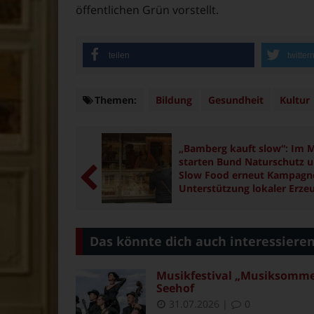
öffentlichen Grün vorstellt.
teilen
twitter
Themen:
Themen
Bildung
Gesundheit
Kultur
„Bamberg kauft slow“: Im M
starten Bund Naturschutz 
Slow Food erneut Kampagn
Unterstützung lokaler Erze
Das könnte dich auch interessiere
Musikfestival „Musiksommer 
Seehof
31.07.2026
|
0