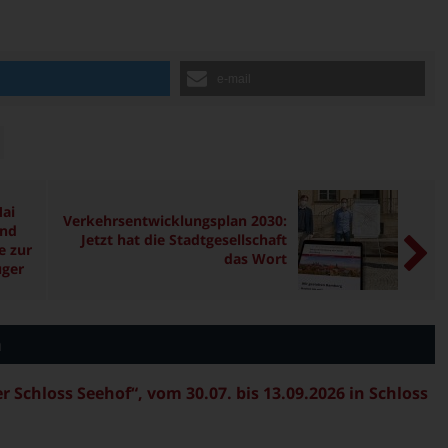
n
e-mail
ai
Verkehrsentwicklungsplan 2030:
und
Jetzt hat die Stadtgesellschaft
e zur
das Wort
uger
n
Schloss Seehof“, vom 30.07. bis 13.09.2026 in Schloss