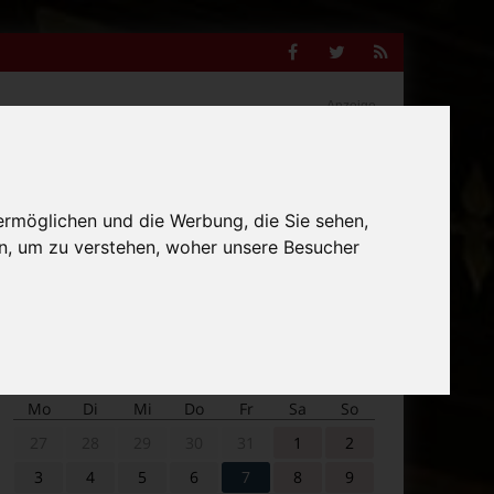
Facebook
Twitter
RSS
Feed
Anzeige
ermöglichen und die Werbung, die Sie sehen,
Suche
n, um zu verstehen, woher unsere Besucher
nach:
Veranstaltungskalender
Mo
Di
Mi
Do
Fr
Sa
So
27
28
29
30
31
1
2
3
4
5
6
7
8
9