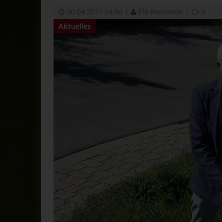
30.04.2021 14:56
|
FN-Redaktion
|
0
Aktuelles