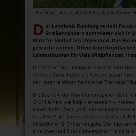
Von links: Landrat Johann Kalb, Claudia Kühnel 
D
er Landkreis Bamberg verteilt Praxi
Straßenrändern summieren sich in Ba
Platz für Vielfalt am Wegesrand. Das Pote
gebracht werden. Öffentliche Grünfläche
Lebensräumen für viele Wildpflanzen, Ins
Unter dem Titel „Blühpakt Bayern“ führt das
Verbraucherschutz viele Akteure zusammen, 
den Artenreichtum heimischer Tier- und Pfla
Die Bauhöfe der Kommunen spielen dabei ein
Grünflächen: vielfältig – artenreich – insekt
Landschaftspflege (ANL) ein umfangreiches P
das den Praktikern vor Ort eine wertvolle Hi
öffentlicher Grünflächen geht. Wer hier am r
erreichen und ödes Einheitsgrün in eine Nisc