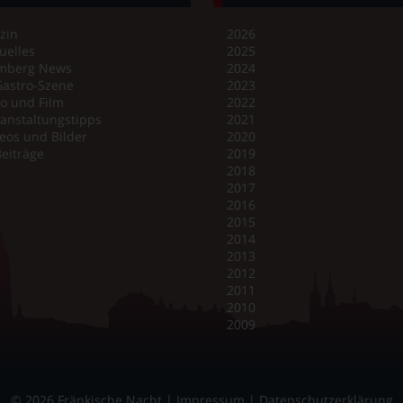
zin
2026
uelles
2025
mberg News
2024
Gastro-Szene
2023
o und Film
2022
anstaltungstipps
2021
eos und Bilder
2020
Beiträge
2019
2018
2017
2016
2015
2014
2013
2012
2011
2010
2009
© 2026 Fränkische Nacht |
Impressum
|
Datenschutzerklärung