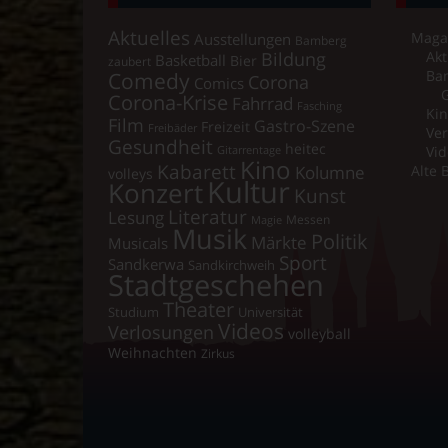
Aktuelles
Maga
Ausstellungen
Bamberg
Bildung
Akt
Basketball
Bier
zaubert
Comedy
Ba
Corona
Comics
Corona-Krise
Fahrrad
Fasching
Kin
Film
Gastro-Szene
Freizeit
Freibäder
Ver
Gesundheit
heitec
Vid
Gitarrentage
Kino
Kabarett
Kolumne
Alte 
volleys
Kultur
Konzert
Kunst
Literatur
Lesung
Messen
Magie
Musik
Politik
Märkte
Musicals
Sport
Sandkerwa
Sandkirchweih
Stadtgeschehen
Theater
Universität
Studium
Videos
Verlosungen
volleyball
Weihnachten
Zirkus