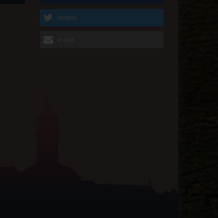
twittern
e-mail