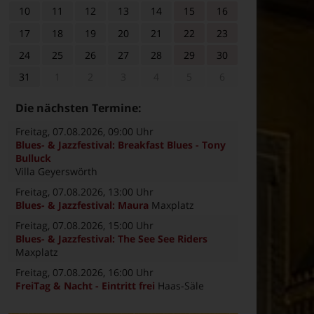
10
11
12
13
14
15
16
17
18
19
20
21
22
23
24
25
26
27
28
29
30
31
1
2
3
4
5
6
Die nächsten Termine:
Freitag, 07.08.2026
, 09:00 Uhr
Blues- & Jazzfestival: Breakfast Blues - Tony
Bulluck
Villa Geyerswörth
Freitag, 07.08.2026
, 13:00 Uhr
Blues- & Jazzfestival: Maura
Maxplatz
Freitag, 07.08.2026
, 15:00 Uhr
Blues- & Jazzfestival: The See See Riders
Maxplatz
Freitag, 07.08.2026
, 16:00 Uhr
FreiTag & Nacht - Eintritt frei
Haas-Säle