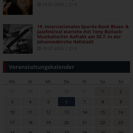
29.07.2026
|
0
19. Internationales Sparda-Bank Blues- &
Jazzfestival startete mit Tony Bulluck:
Musikalischer Auftakt am 30.7. in der
Johanneskirche Hallstadt
29.07.2026
|
0
Veranstaltungskalender
Mo
Di
Mi
Do
Fr
Sa
So
27
28
29
30
31
1
2
3
4
5
6
7
8
9
10
11
12
13
14
15
16
17
18
19
20
21
22
23
24
25
26
27
28
29
30