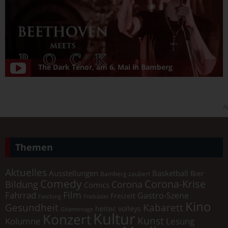
The Dark Tenor, am 6. Mai in Bamberg
A
Themen
Aktuelles
Ausstellungen
Basketball
Bier
Bamberg zaubert
Comedy
Corona-Krise
Corona
Bildung
Comics
Film
Fahrrad
Gastro-Szene
Freizeit
Fasching
Freibäder
Kino
Gesundheit
Kabarett
heitec volleys
Gitarrentage
Kultur
Konzert
Kunst
Kolumne
Lesung