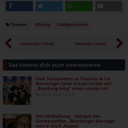
teilen
twittern
teilen
e-mail
Themen:
Themen
Bildung
Stadtgeschehen
Vorheriger Inhalt
Nächster Inhalt
Das könnte dich auch interessieren
Vom Tanzparkett zu Youtube & Co:
Bamberger Salsa-Schule landet mit
„Bamberg-Song“ einen viralen Hit
29.07.2026
|
0
Alte Hofhaltung – Hotspot des
Gerstensaftes: „Bamberger Biertage“
vom 6. bis 9. August