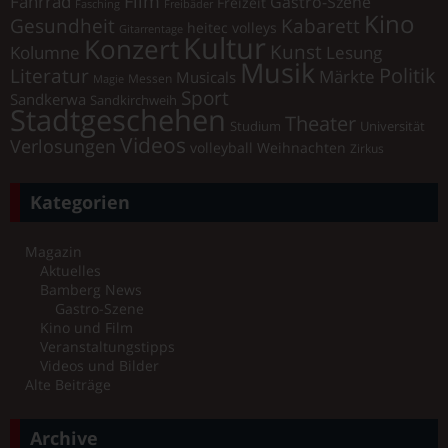
Film
Fahrrad
Gastro-Szene
Freizeit
Fasching
Freibäder
Kino
Gesundheit
Kabarett
heitec volleys
Gitarrentage
Kultur
Konzert
Kunst
Kolumne
Lesung
Musik
Literatur
Politik
Märkte
Musicals
Messen
Magie
Sport
Sandkerwa
Sandkirchweih
Stadtgeschehen
Theater
Universität
Studium
Videos
Verlosungen
volleyball
Weihnachten
Zirkus
Kategorien
Magazin
Aktuelles
Bamberg News
Gastro-Szene
Kino und Film
Veranstaltungstipps
Videos und Bilder
Alte Beiträge
Archive