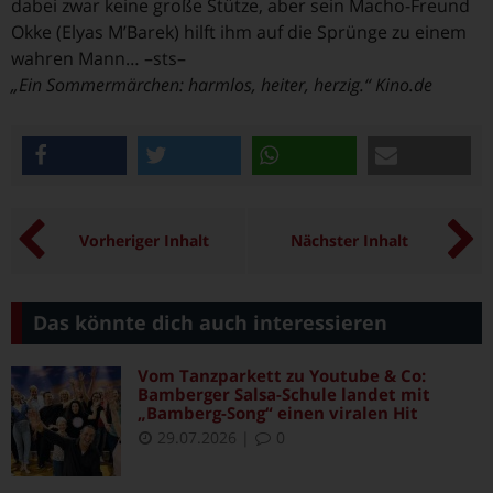
dabei zwar keine große Stütze, aber sein Macho-Freund
Okke (Elyas M’Barek) hilft ihm auf die Sprünge zu einem
wahren Mann… –sts–
„Ein Sommermärchen: harmlos, heiter, herzig.“ Kino.de
teilen
twittern
teilen
e-mail
Vorheriger Inhalt
Nächster Inhalt
Das könnte dich auch interessieren
Vom Tanzparkett zu Youtube & Co:
Bamberger Salsa-Schule landet mit
„Bamberg-Song“ einen viralen Hit
29.07.2026
|
0