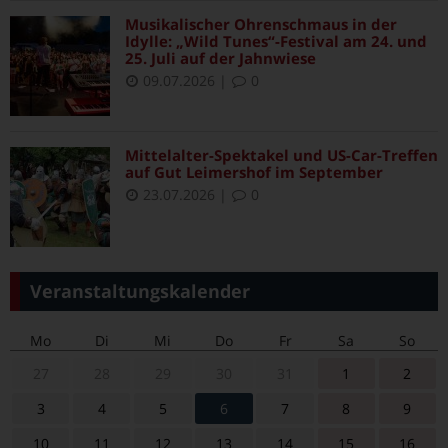
Musikalischer Ohrenschmaus in der
Idylle: „Wild Tunes“-Festival am 24. und
25. Juli auf der Jahnwiese
09.07.2026
|
0
Mittelalter-Spektakel und US-Car-Treffen
auf Gut Leimershof im September
23.07.2026
|
0
Veranstaltungskalender
Mo
Di
Mi
Do
Fr
Sa
So
27
28
29
30
31
1
2
3
4
5
6
7
8
9
10
11
12
13
14
15
16