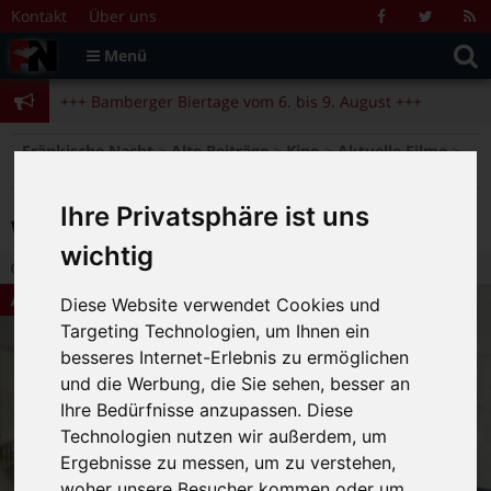
Zum Inhalt springen
+++ Bamberger Biertage vom 6. bis 9. August +++
Kontakt
Über uns
Facebook
Twitter
R
Suche
F
Menü
+++ Blues- und Jazzfestival vom 31.7. bis 9.8. +++
nach:
+++ Bamberger Biertage vom 6. bis 9. August +++
+++ Blues- und Jazzfestival vom 31.7. bis 9.8. +++
>
>
>
>
Fränkische Nacht
Alte Beiträge
Kino
Aktuelle Filme
What a Man
Ihre Privatsphäre ist uns
What a Man
wichtig
27.07.2011 14:48
|
FN-Redaktion
|
0
Aktuelle Filme
Diese Website verwendet Cookies und
Targeting Technologien, um Ihnen ein
besseres Internet-Erlebnis zu ermöglichen
und die Werbung, die Sie sehen, besser an
Ihre Bedürfnisse anzupassen. Diese
Technologien nutzen wir außerdem, um
Ergebnisse zu messen, um zu verstehen,
woher unsere Besucher kommen oder um