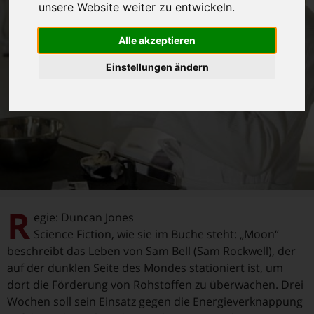
unsere Website weiter zu entwickeln.
Alle akzeptieren
Einstellungen ändern
R
egie: Duncan Jones
Science Fiction, wie sie im Buche steht: „Moon“
beschreibt das Leben von Sam Bell (Sam Rockwell), der
auf der dunklen Seite des Mondes stationiert ist, um
dort die Förderung von Rohstoffen zu überwachen. Drei
Wochen soll sein Einsatz gegen die Energieverknappung