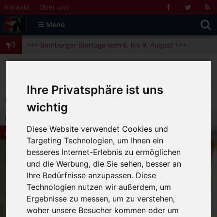
Zum Inhalt springen
+++ Bamberger Biertage vom 6. bis 9. August +++
Kontakt
Über uns
Facebook
Twitter
R
Suche
F
Menü
+++ Blues- und Jazzfestival vom 31.7. bis 9.8. +++
nach:
+++ Bamberger Biertage vom 6. bis 9. August +++
+++ Blues- und Jazzfestival vom 31.7. bis 9.8. +++
>
>
>
>
Fränkische Nacht
Alte Beiträge
Kino
Aktuelle Filme
Moon
Ihre Privatsphäre ist uns
Moon
wichtig
30.06.2010 14:50
|
FN-Redaktion
|
0
Diese Website verwendet Cookies und
Aktuelle Filme
Targeting Technologien, um Ihnen ein
besseres Internet-Erlebnis zu ermöglichen
und die Werbung, die Sie sehen, besser an
Ihre Bedürfnisse anzupassen. Diese
Technologien nutzen wir außerdem, um
Ergebnisse zu messen, um zu verstehen,
woher unsere Besucher kommen oder um