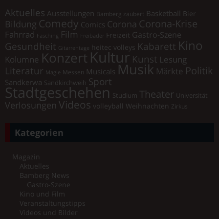
Aktuelles
Ausstellungen
Basketball
Bier
Bamberg zaubert
Comedy
Corona-Krise
Corona
Bildung
Comics
Film
Fahrrad
Gastro-Szene
Freizeit
Fasching
Freibäder
Kino
Gesundheit
Kabarett
heitec volleys
Gitarrentage
Kultur
Konzert
Kunst
Kolumne
Lesung
Musik
Literatur
Politik
Märkte
Musicals
Messen
Magie
Sport
Sandkerwa
Sandkirchweih
Stadtgeschehen
Theater
Universität
Studium
Videos
Verlosungen
volleyball
Weihnachten
Zirkus
Kategorien
Magazin
Aktuelles
Bamberg News
Gastro-Szene
Kino und Film
Veranstaltungstipps
Videos und Bilder