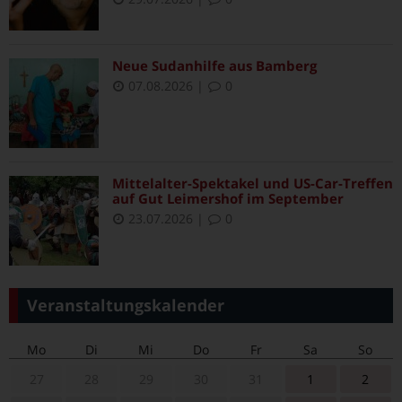
Neue Sudanhilfe aus Bamberg
07.08.2026
|
0
Mittelalter-Spektakel und US-Car-Treffen
auf Gut Leimershof im September
23.07.2026
|
0
Veranstaltungskalender
Mo
Di
Mi
Do
Fr
Sa
So
27
28
29
30
31
1
2