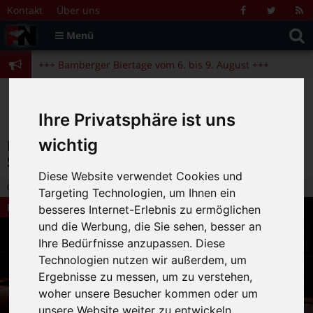
Zum Inhalt springen
+++ Bamberger Biertage vom 6. bis 9. August +++
Kontakt
Über uns
Facebook
Twitter
R
Suche
F
Menü
+++ Blues- und Jazzfestival vom 31.7. bis 9.8. +++
nach:
+++ Bamberger Biertage vom 6. bis 9. August +++
+++ Blues- und Jazzfestival vom 31.7. bis 9.8. +++
>
>
>
Fränkische Nacht
Alte Beiträge
Bamberg Live
>
Kulturtipps
Pop-Punk mit Sour Bitch, am 22.11. im Sound-n-Arts
Ihre Privatsphäre ist uns
wichtig
Pop-Punk mit Sour Bitch, am 22.11. im
Sound-n-Arts
Diese Website verwendet Cookies und
29.10.2014 14:00
|
FN-Redaktion
|
0
Targeting Technologien, um Ihnen ein
Bamberg Live
besseres Internet-Erlebnis zu ermöglichen
und die Werbung, die Sie sehen, besser an
Ihre Bedürfnisse anzupassen. Diese
Technologien nutzen wir außerdem, um
Ergebnisse zu messen, um zu verstehen,
woher unsere Besucher kommen oder um
unsere Website weiter zu entwickeln.