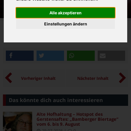
Alle akzeptieren
Einstellungen ändern
P
op-Punk aus Prag. Support: The Yoohoos.
22.11., 21 Uhr, Sound-n-Arts, Obere Sandstraße 20
teilen
twittern
teilen
e-mail
Vorheriger Inhalt
Nächster Inhalt
Das könnte dich auch interessieren
Alte Hofhaltung – Hotspot des
Gerstensaftes: „Bamberger Biertage“
vom 6. bis 9. August
29.07.2026
|
0