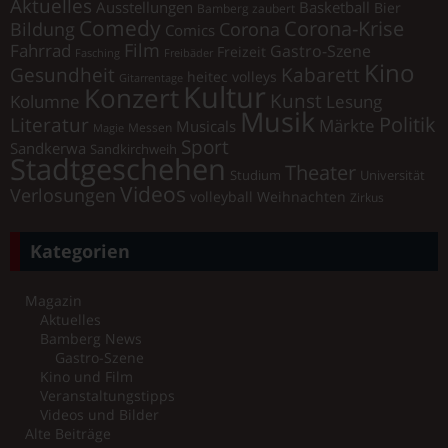
Aktuelles
Ausstellungen
Basketball
Bier
Bamberg zaubert
Comedy
Corona-Krise
Corona
Bildung
Comics
Film
Fahrrad
Gastro-Szene
Freizeit
Fasching
Freibäder
Kino
Gesundheit
Kabarett
heitec volleys
Gitarrentage
Kultur
Konzert
Kunst
Kolumne
Lesung
Musik
Literatur
Politik
Märkte
Musicals
Messen
Magie
Sport
Sandkerwa
Sandkirchweih
Stadtgeschehen
Theater
Universität
Studium
Videos
Verlosungen
volleyball
Weihnachten
Zirkus
Kategorien
Magazin
Aktuelles
Bamberg News
Gastro-Szene
Kino und Film
Veranstaltungstipps
Videos und Bilder
Alte Beiträge