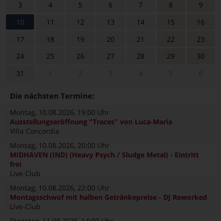
3
4
5
6
7
8
9
10
11
12
13
14
15
16
17
18
19
20
21
22
23
24
25
26
27
28
29
30
31
1
2
3
4
5
6
Die nächsten Termine:
Montag, 10.08.2026
, 19:00 Uhr
Ausstellungseröffnung "Traces" von Luca-Maria
Villa Concordia
Montag, 10.08.2026
, 20:00 Uhr
MIDHAVEN (IND) (Heavy Psych / Sludge Metal) - Eintritt
frei
Live-Club
Montag, 10.08.2026
, 22:00 Uhr
Montagsschwof mit halben Getränkepreise - DJ Reworked
Live-Club
Dienstag, 11.08.2026
, 14:00 Uhr