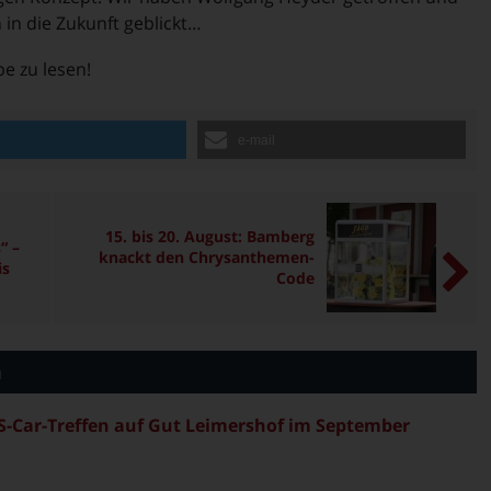
 in die Zukunft geblickt…
be zu lesen!
n
e-mail
15. bis 20. August: Bamberg
“ –
knackt den Chrysanthemen-
is
Code
n
S-Car-Treffen auf Gut Leimershof im September