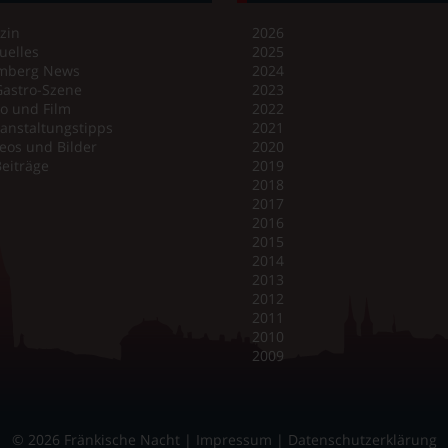
zin
2026
uelles
2025
mberg News
2024
Gastro-Szene
2023
o und Film
2022
anstaltungstipps
2021
eos und Bilder
2020
Beiträge
2019
2018
2017
2016
2015
2014
2013
2012
2011
2010
2009
© 2026 Fränkische Nacht |
Impressum
|
Datenschutzerklärung