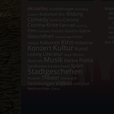
Aktuelles
Maga
Ausstellungen
Bamberg
Bildung
Akt
Basketball
Bier
zaubert
Comedy
Ba
Corona
Comics
Corona-Krise
Fahrrad
Fasching
Kin
Film
Gastro-Szene
Freizeit
Freibäder
Ver
Gesundheit
heitec
Vid
Gitarrentage
Kino
Kabarett
Kolumne
Alte 
volleys
Kultur
Konzert
Kunst
Literatur
Lesung
Messen
Magie
Musik
Politik
Märkte
Musicals
Sport
Sandkerwa
Sandkirchweih
Stadtgeschehen
Theater
Universität
Studium
Videos
Verlosungen
volleyball
Weihnachten
Zirkus