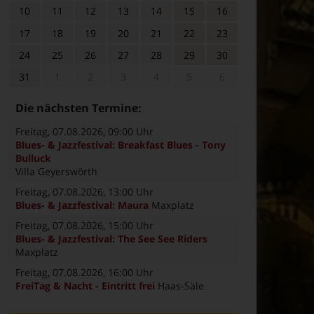
10
11
12
13
14
15
16
17
18
19
20
21
22
23
24
25
26
27
28
29
30
31
1
2
3
4
5
6
Die nächsten Termine:
Freitag, 07.08.2026
, 09:00 Uhr
Blues- & Jazzfestival: Breakfast Blues - Tony
Bulluck
Villa Geyerswörth
Freitag, 07.08.2026
, 13:00 Uhr
Blues- & Jazzfestival: Maura
Maxplatz
Freitag, 07.08.2026
, 15:00 Uhr
Blues- & Jazzfestival: The See See Riders
Maxplatz
Freitag, 07.08.2026
, 16:00 Uhr
FreiTag & Nacht - Eintritt frei
Haas-Säle