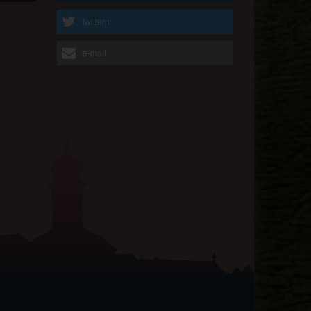
twittern
e-mail