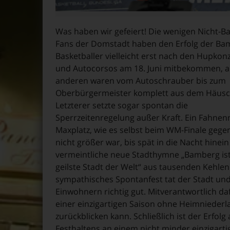
Was haben wir gefeiert! Die wenigen Nicht-Ba
Fans der Domstadt haben den Erfolg der Ba
Basketballer vielleicht erst nach den Hupkon
und Autocorsos am 18. Juni mitbekommen, al
anderen waren vom Autoschrauber bis zum
Oberbürgermeister komplett aus dem Häusc
Letzterer setzte sogar spontan die
Sperrzeitenregelung außer Kraft. Ein Fahne
Maxplatz, wie es selbst beim WM-Finale gege
nicht größer war, bis spät in die Nacht hinein
vermeintliche neue Stadthymne „Bamberg ist
geilste Stadt der Welt“ aus tausenden Kehlen 
sympathisches Spontanfest tat der Stadt und
Einwohnern richtig gut. Mitverantwortlich d
einer einzigartigen Saison ohne Heimniederl
zurückblicken kann. Schließlich ist der Erfol
Festhaltens an einem nicht minder einzigart