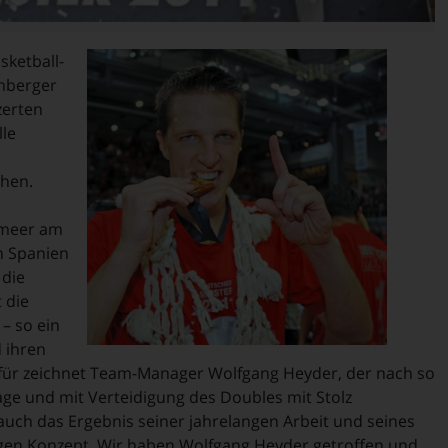
sketball-
mberger
zerten
le
hen.
nmeer am
n Spanien
 die
 die
– so ein
 ihren
afür zeichnet Team-Manager Wolfgang Heyder, der nach so
age und mit Verteidigung des Doubles mit Stolz
g auch das Ergebnis seiner jahrelangen Arbeit und seines
igen Konzept. Wir haben Wolfgang Heyder getroffen und