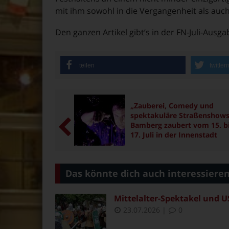
mit ihm sowohl in die Vergangenheit als auch
Den ganzen Artikel gibt’s in der FN-Juli-Ausga
teilen
twitter
„Zauberei, Comedy und
spektakuläre Straßenshows
Bamberg zaubert vom 15. b
17. Juli in der Innenstadt
Das könnte dich auch interessiere
Mittelalter-Spektakel und U
23.07.2026
|
0