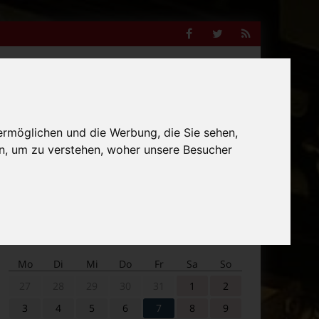
Facebook
Twitter
RSS
Feed
Anzeige
ermöglichen und die Werbung, die Sie sehen,
Suche
n, um zu verstehen, woher unsere Besucher
nach:
Veranstaltungskalender
Mo
Di
Mi
Do
Fr
Sa
So
27
28
29
30
31
1
2
3
4
5
6
7
8
9