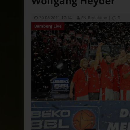
Wolfgang Heyder
30.06.2011 17:14
|
FN-Redaktion
|
0
Bamberg Live