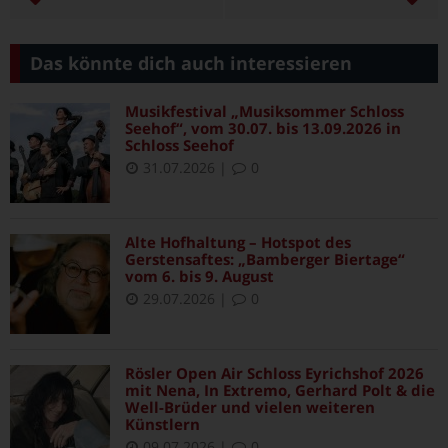
Das könnte dich auch interessieren
Musikfestival „Musiksommer Schloss
Seehof“, vom 30.07. bis 13.09.2026 in
Schloss Seehof
31.07.2026
|
0
Alte Hofhaltung – Hotspot des
Gerstensaftes: „Bamberger Biertage“
vom 6. bis 9. August
29.07.2026
|
0
Rösler Open Air Schloss Eyrichshof 2026
mit Nena, In Extremo, Gerhard Polt & die
Well-Brüder und vielen weiteren
Künstlern
09.07.2026
|
0