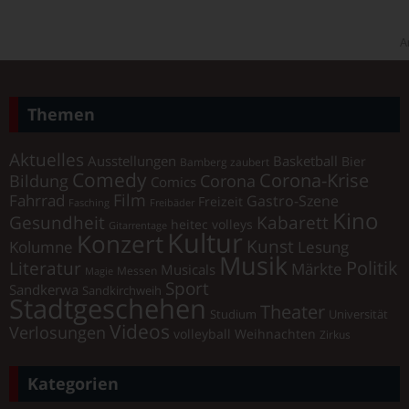
A
Themen
Aktuelles
Ausstellungen
Basketball
Bier
Bamberg zaubert
Comedy
Corona-Krise
Corona
Bildung
Comics
Film
Fahrrad
Gastro-Szene
Freizeit
Fasching
Freibäder
Kino
Gesundheit
Kabarett
heitec volleys
Gitarrentage
Kultur
Konzert
Kunst
Kolumne
Lesung
Musik
Literatur
Politik
Märkte
Musicals
Messen
Magie
Sport
Sandkerwa
Sandkirchweih
Stadtgeschehen
Theater
Universität
Studium
Videos
Verlosungen
volleyball
Weihnachten
Zirkus
Kategorien