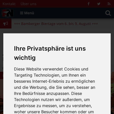
Zum Inhalt springen
+++ Bamberger Biertage vom 6. bis 9. August +++
Kontakt
Über uns
Facebook
Twitter
R
Suche
F
Menü
+++ Blues- und Jazzfestival vom 31.7. bis 9.8. +++
nach:
+++ Bamberger Biertage vom 6. bis 9. August +++
+++ Blues- und Jazzfestival vom 31.7. bis 9.8. +++
>
>
>
Fränkische Nacht
Alte Beiträge
Bamberg Live
>
Kulturtipps
„Der Vorname“ ab 18.09. in Bamberg/Turnhalle Theresianum
Ihre Privatsphäre ist uns
„Der Vorname“ ab 18.09. in
wichtig
Bamberg/Turnhalle Theresianum
31.08.2015 16:52
|
FN-Redaktion
|
0
Diese Website verwendet Cookies und
Targeting Technologien, um Ihnen ein
Bamberg Live
besseres Internet-Erlebnis zu ermöglichen
und die Werbung, die Sie sehen, besser an
Ihre Bedürfnisse anzupassen. Diese
Technologien nutzen wir außerdem, um
Ergebnisse zu messen, um zu verstehen,
woher unsere Besucher kommen oder um