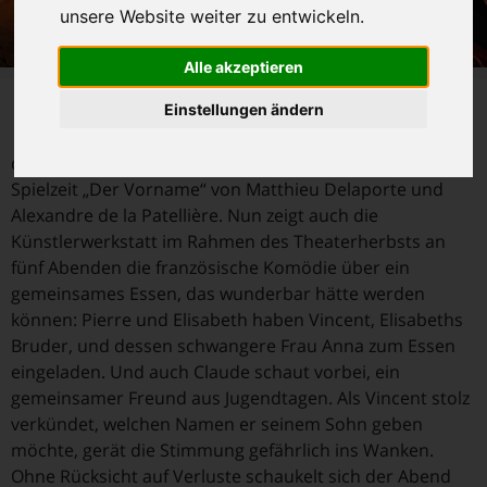
unsere Website weiter zu entwickeln.
Alle akzeptieren
D
ie erfolgreichste neue Komödie der vergangenen
Einstellungen ändern
Jahre kommt nach Stegaurach: Mehr als 45
deutsche Theater inszenierten allein in der vorigen
Spielzeit „Der Vorname“ von Matthieu Delaporte und
Alexandre de la Patellière. Nun zeigt auch die
Künstlerwerkstatt im Rahmen des Theaterherbsts an
fünf Abenden die französische Komödie über ein
gemeinsames Essen, das wunderbar hätte werden
können: Pierre und Elisabeth haben Vincent, Elisabeths
Bruder, und dessen schwangere Frau Anna zum Essen
eingeladen. Und auch Claude schaut vorbei, ein
gemeinsamer Freund aus Jugendtagen. Als Vincent stolz
verkündet, welchen Namen er seinem Sohn geben
möchte, gerät die Stimmung gefährlich ins Wanken.
Ohne Rücksicht auf Verluste schaukelt sich der Abend