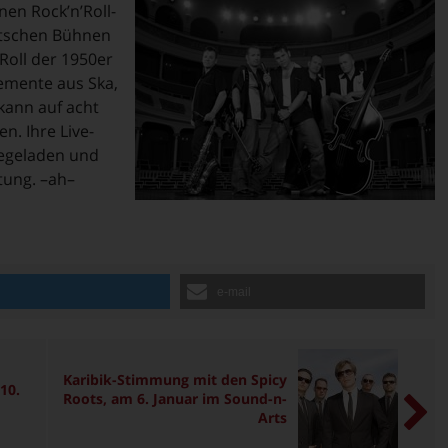
nen Rock’n’Roll-
utschen Bühnen
Roll der 1950er
lemente aus Ska,
kann auf acht
n. Ihre Live-
iegeladen und
tung. –ah–
n
e-mail
Karibik-Stimmung mit den Spicy
10.
Roots, am 6. Januar im Sound-n-
Arts