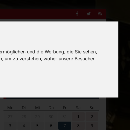
Facebook
Twitter
RSS
Feed
Anzeige
ermöglichen und die Werbung, die Sie sehen,
n, um zu verstehen, woher unsere Besucher
Suche
nach:
Veranstaltungskalender
Mo
Di
Mi
Do
Fr
Sa
So
27
28
29
30
31
1
2
3
4
5
6
7
8
9