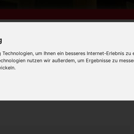
g
Technologien, um Ihnen ein besseres Internet-Erlebnis zu 
m 6. bis 9. August +++
Technologien nutzen wir außerdem, um Ergebnisse zu messe
lender
Kleinanzeigen
FN-Ausgaben online lesen
 vom 31.7. bis 9.8. +++
ickeln.
m 6. bis 9. August +++
 vom 31.7. bis 9.8. +++
>
>
e
Kulturtipps
Boppin’B