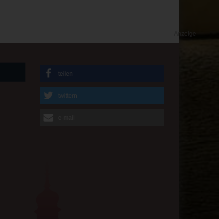
Anzeige
teilen
twittern
e-mail