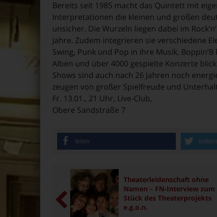
Bereits seit 1985 macht das Quintett mit eige
Interpretationen die kleinen und großen de
unsicher. Die Wurzeln liegen dabei im Rock’n’
Jahre. Zudem integrieren sie verschiedene E
Swing, Punk und Pop in ihre Musik. Boppin’B 
Alben und über 4000 gespielte Konzerte blicke
Shows sind auch nach 26 Jahren noch energ
zeugen von großer Spielfreude und Unterhal
Fr. 13.01., 21 Uhr, Live-Club,
Obere Sandstraße 7
teilen
twitter
Theaterleidenschaft ohne
Namen – FN-Interview zum 
Stück des Theaterprojekts
e.g.o.n.