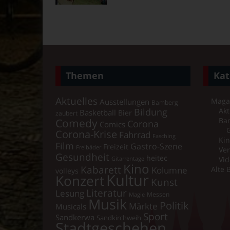
Themen
Kat
Aktuelles
Maga
Ausstellungen
Bamberg
Bildung
Akt
Basketball
Bier
zaubert
Comedy
Ba
Corona
Comics
Corona-Krise
Fahrrad
Fasching
Kin
Film
Gastro-Szene
Freizeit
Freibäder
Ver
Gesundheit
heitec
Vid
Gitarrentage
Kino
Kabarett
Kolumne
Alte 
volleys
Kultur
Konzert
Kunst
Literatur
Lesung
Messen
Magie
Musik
Politik
Märkte
Musicals
Sport
Sandkerwa
Sandkirchweih
Stadtgeschehen