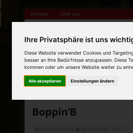
Zum Inhalt springen
Kontakt
Über uns
Ihre Privatsphäre ist uns wichti
Diese Website verwendet Cookies und Targeting 
+++ Bamberger Biertage vo
besser an Ihre Bedürfnisse anzupassen. Diese 
Startseite
Magazin
Veranstaltungska
+++ Blues- und Jazzfestival
kommen oder um unsere Website weiter zu entw
News-Ticker:
+++ Bamberger Biertage vo
Alle akzeptieren
Einstellungen ändern
+++ Blues- und Jazzfestival
>
>
Fränkische Nacht
Alte Beiträge
Bamberg Liv
Boppin’B
12.12.2011 9:00
|
FN-Redaktion
|
0