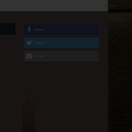
Anzeige
teilen
twittern
e-mail