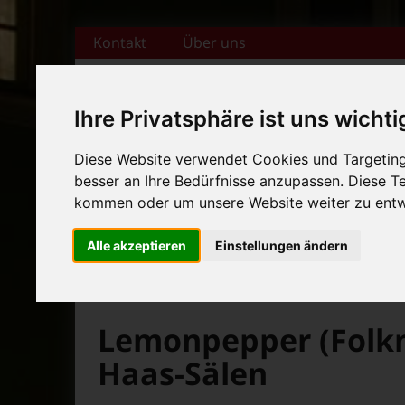
Zum Inhalt springen
Kontakt
Über uns
Ihre Privatsphäre ist uns wichti
Diese Website verwendet Cookies und Targeting 
+++ Bamberger Biertage vo
besser an Ihre Bedürfnisse anzupassen. Diese 
Startseite
Magazin
Veranstaltungska
+++ Blues- und Jazzfestival
kommen oder um unsere Website weiter zu entw
News-Ticker:
+++ Bamberger Biertage vo
Alle akzeptieren
Einstellungen ändern
+++ Blues- und Jazzfestival
>
>
Fränkische Nacht
Magazin
Videos und Bilder
Lemonpepper (Folkmu
Haas-Sälen