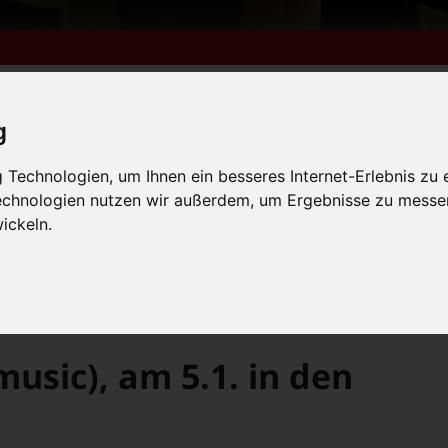
g
Technologien, um Ihnen ein besseres Internet-Erlebnis zu 
m 6. bis 9. August +++
Technologien nutzen wir außerdem, um Ergebnisse zu messe
lender
Kleinanzeigen
FN-Ausgaben online lesen
 vom 31.7. bis 9.8. +++
ickeln.
m 6. bis 9. August +++
 vom 31.7. bis 9.8. +++
>
Lemonpepper (Folkmusic), am 5.1. in den Haas-Sälen
sic), am 5.1. in den