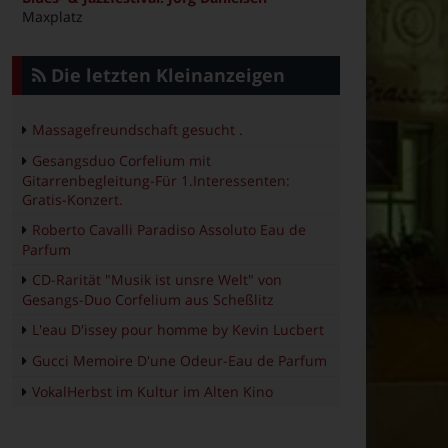
Maxplatz
Die letzten Kleinanzeigen
Massagefreundschaft gesucht .
Gesangsduo Corfelium mit
Gitarrenbegleitung-Für 1.Interessenten:
Gratis-Konzert.
Roberto Cavalli Paradiso Assoluto Eau de
Parfum
CD-Rarität "Musik ist unsre Welt" von
Gesangs-Duo Corfelium aus Scheßlitz
L'eau D'issey pour homme by Kevin Lucbert
Gucci Memoire D'une Odeur-Eau de Parfum
VokalHerbst im Kultur im Alten Kino