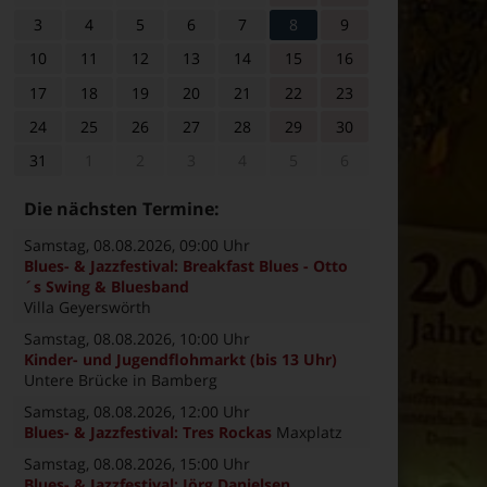
3
4
5
6
7
8
9
10
11
12
13
14
15
16
17
18
19
20
21
22
23
24
25
26
27
28
29
30
31
1
2
3
4
5
6
Die nächsten Termine:
Samstag, 08.08.2026
, 09:00 Uhr
Blues- & Jazzfestival: Breakfast Blues - Otto
´s Swing & Bluesband
Villa Geyerswörth
Samstag, 08.08.2026
, 10:00 Uhr
Kinder- und Jugendflohmarkt (bis 13 Uhr)
Untere Brücke in Bamberg
Samstag, 08.08.2026
, 12:00 Uhr
Blues- & Jazzfestival: Tres Rockas
Maxplatz
Samstag, 08.08.2026
, 15:00 Uhr
Blues- & Jazzfestival: Jörg Danielsen