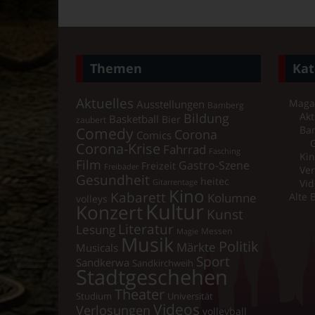
Themen
Kat
Aktuelles
Maga
Ausstellungen
Bamberg
Bildung
Akt
Basketball
Bier
zaubert
Comedy
Ba
Corona
Comics
Corona-Krise
Fahrrad
Fasching
Kin
Film
Gastro-Szene
Freizeit
Freibäder
Ver
Gesundheit
heitec
Vid
Gitarrentage
Kino
Kabarett
Kolumne
Alte 
volleys
Kultur
Konzert
Kunst
Literatur
Lesung
Messen
Magie
Musik
Politik
Märkte
Musicals
Sport
Sandkerwa
Sandkirchweih
Stadtgeschehen
Theater
Universität
Studium
Videos
Verlosungen
volleyball