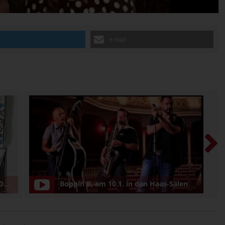
n
e-mail
be
Boppin B, am 10.1. in den Haas-Sälen