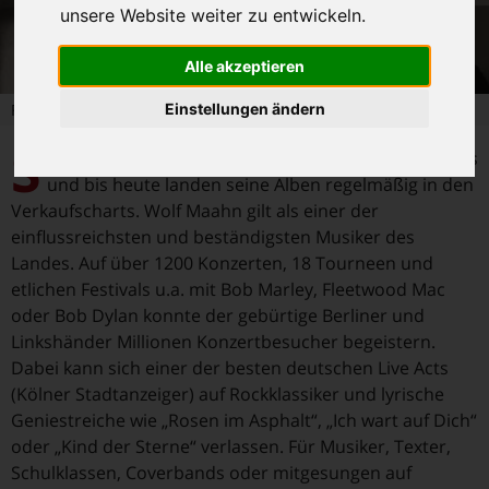
unsere Website weiter zu entwickeln.
Alle akzeptieren
Einstellungen ändern
Foto: Angelika Maahn
S
eine Songs erreichten schon in den 80ern Kultstatus
und bis heute landen seine Alben regelmäßig in den
Verkaufscharts. Wolf Maahn gilt als einer der
einflussreichsten und beständigsten Musiker des
Landes. Auf über 1200 Konzerten, 18 Tourneen und
etlichen Festivals u.a. mit Bob Marley, Fleetwood Mac
oder Bob Dylan konnte der gebürtige Berliner und
Linkshänder Millionen Konzertbesucher begeistern.
Dabei kann sich einer der besten deutschen Live Acts
(Kölner Stadtanzeiger) auf Rockklassiker und lyrische
Geniestreiche wie „Rosen im Asphalt“, „Ich wart auf Dich“
oder „Kind der Sterne“ verlassen. Für Musiker, Texter,
Schulklassen, Coverbands oder mitgesungen auf