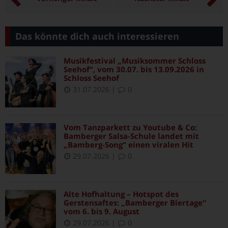
Das könnte dich auch interessieren
Musikfestival „Musiksommer Schloss
Seehof“, vom 30.07. bis 13.09.2026 in
Schloss Seehof
31.07.2026
|
0
Vom Tanzparkett zu Youtube & Co:
Bamberger Salsa-Schule landet mit
„Bamberg-Song“ einen viralen Hit
29.07.2026
|
0
Alte Hofhaltung – Hotspot des
Gerstensaftes: „Bamberger Biertage“
vom 6. bis 9. August
29.07.2026
|
0