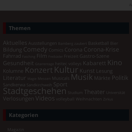
A
Themen
Aktuelles
Ausstellungen
Basketball
Bier
Bamberg zaubert
Comedy
Corona-Krise
Corona
Bildung
Comics
Film
Fahrrad
Gastro-Szene
Freizeit
Fasching
Freibäder
Kino
Gesundheit
Kabarett
heitec volleys
Gitarrentage
Kultur
Konzert
Kunst
Kolumne
Lesung
Musik
Literatur
Politik
Märkte
Musicals
Messen
Magie
Sport
Sandkerwa
Sandkirchweih
Stadtgeschehen
Theater
Universität
Studium
Videos
Verlosungen
volleyball
Weihnachten
Zirkus
Kategorien
Magazin