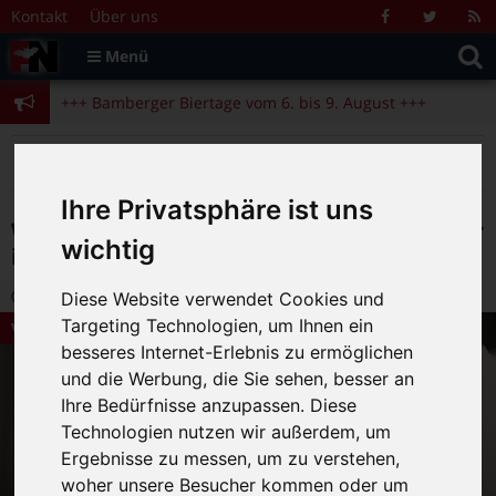
Zum Inhalt springen
+++ Bamberger Biertage vom 6. bis 9. August +++
Kontakt
Über uns
Facebook
Twitter
R
Suche
F
Menü
+++ Blues- und Jazzfestival vom 31.7. bis 9.8. +++
nach:
+++ Bamberger Biertage vom 6. bis 9. August +++
+++ Blues- und Jazzfestival vom 31.7. bis 9.8. +++
>
>
>
Fränkische Nacht
Magazin
Veranstaltungstipps
Wolf Maahn Solo & Acoustic, am 9. Oktober im Kulturboden Hallstadt
Ihre Privatsphäre ist uns
Wolf Maahn Solo & Acoustic, am 9. Oktober
wichtig
im Kulturboden Hallstadt
5.09.2022 20:16
|
FN-Redaktion
|
0
Diese Website verwendet Cookies und
Targeting Technologien, um Ihnen ein
Veranstaltungstipps
besseres Internet-Erlebnis zu ermöglichen
und die Werbung, die Sie sehen, besser an
Ihre Bedürfnisse anzupassen. Diese
Technologien nutzen wir außerdem, um
Ergebnisse zu messen, um zu verstehen,
woher unsere Besucher kommen oder um