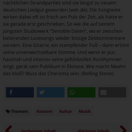
nächtlichen Strandparties sind sie längst zu neuem
deutschen Liedgut geworden (wdr.de). Die Songtexte
wirken dabei oft so frisch am Puls der Zeit, als hätte er
sie gerade erst geschrieben. So wie die auf seinem
jüngsten Studiowerk “Sensible Daten”, wo er zwischen
betörenden Lovesongs wieder bissige Zeitkommentare
serviert. Eine Gitarre, ein stampfender Fuß – dann ertönt
seine unverwechselbare Stimme. Und wenn er pur,
hautnah und intensiv seine gefühlvollen Rockhymnen
singt, gerät sein Publikum in Ekstase. Wie macht Maahn
das bloß? Muss das Charisma sein. (Rolling Stone).
teilen
twittern
teilen
e-mail
Themen:
Themen
Konzert
Kultur
Musik
Vorheriger Inhalt
Nächster Inhalt