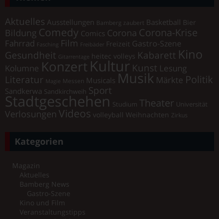
Aktuelles
Ausstellungen
Basketball
Bier
Bamberg zaubert
Comedy
Corona-Krise
Corona
Bildung
Comics
Film
Fahrrad
Gastro-Szene
Freizeit
Fasching
Freibäder
Kino
Gesundheit
Kabarett
heitec volleys
Gitarrentage
Kultur
Konzert
Kunst
Kolumne
Lesung
Musik
Literatur
Politik
Märkte
Musicals
Messen
Magie
Sport
Sandkerwa
Sandkirchweih
Stadtgeschehen
Theater
Universität
Studium
Videos
Verlosungen
volleyball
Weihnachten
Zirkus
Kategorien
Magazin
Aktuelles
Bamberg News
Gastro-Szene
Kino und Film
Veranstaltungstipps