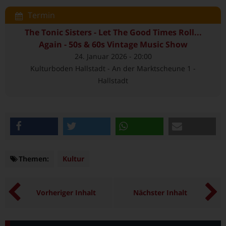
Termin
The Tonic Sisters - Let The Good Times Roll...
Again - 50s & 60s Vintage Music Show
24. Januar 2026 - 20:00
Kulturboden Hallstadt - An der Marktscheune 1 -
Hallstadt
teilen
twittern
teilen
e-mail
Themen:
Themen
Kultur
Vorheriger Inhalt
Nächster Inhalt