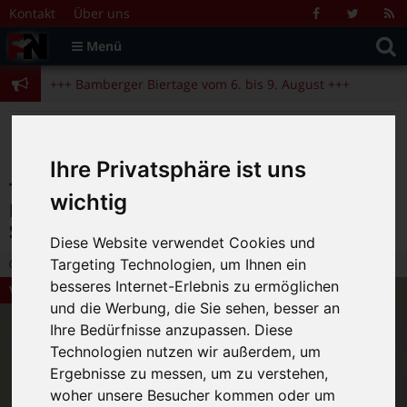
Zum Inhalt springen
+++ Bamberger Biertage vom 6. bis 9. August +++
Kontakt
Über uns
Facebook
Twitter
R
Suche
F
Menü
+++ Blues- und Jazzfestival vom 31.7. bis 9.8. +++
nach:
+++ Bamberger Biertage vom 6. bis 9. August +++
+++ Blues- und Jazzfestival vom 31.7. bis 9.8. +++
>
>
>
Fränkische Nacht
Magazin
Veranstaltungstipps
The Tonic Sisters – Let The Good Times Roll… Again – 50s & 60s Vintage Music Show, am 24. Januar im Kulturboden
Ihre Privatsphäre ist uns
The Tonic Sisters – Let The Good Times
wichtig
Roll… Again – 50s & 60s Vintage Music
Show, am 24. Januar im Kulturboden
Diese Website verwendet Cookies und
Targeting Technologien, um Ihnen ein
1.01.2026 15:11
|
FN-Redaktion
|
0
besseres Internet-Erlebnis zu ermöglichen
Veranstaltungstipps
und die Werbung, die Sie sehen, besser an
Ihre Bedürfnisse anzupassen. Diese
Technologien nutzen wir außerdem, um
Ergebnisse zu messen, um zu verstehen,
woher unsere Besucher kommen oder um