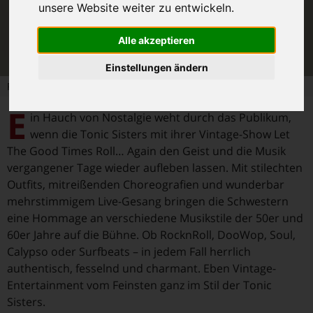
unsere Website weiter zu entwickeln.
Alle akzeptieren
Einstellungen ändern
Foto: Venja Art
E
in Hauch von Nostalgie weht durch das Publikum,
wenn die Tonic Sisters mit ihrer Vintage-Show Let
The Good Times Roll… Again den Geist und die Musik
vergangener Tage wieder aufleben lassen. Mit stilechten
Outfits, mitreißenden Choreografien und wunderbar
mehrstimmigem Live-Gesang bringen die Schwestern
eine Hommage an verschiedene Musikstile der 50er und
60er Jahre auf die Bühne. Ob RocknRoll, DooWop, Soul,
Calypso oder Surfbeats – in jedem Fall herrlich
authentisch, fesselnd und charmant. Eben Vintage-
Entertainment vom Feinsten ganz im Stil der Tonic
Sisters.