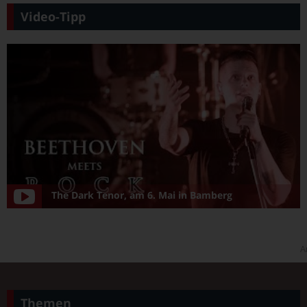
Video-Tipp
The Dark Tenor, am 6. Mai in Bamberg
A
Themen