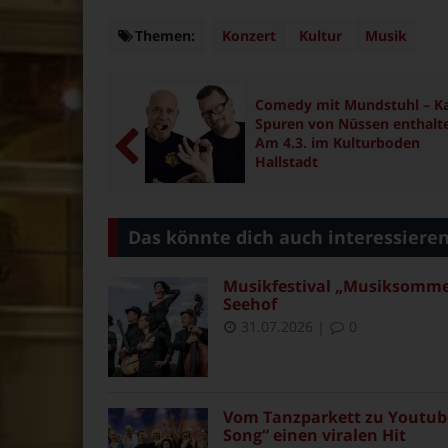
Themen:
Themen
Konzert
Kultur
Musik
Comedy mit Mundstuhl – K
Spuren von Nüssen enthalt
Am 4.3. im Kulturboden
Hallstadt
Das könnte dich auch interessiere
Musikfestival „Musiksommer 
Seehof
31.07.2026
|
0
Vom Tanzparkett zu Youtube
Song“ einen viralen Hit