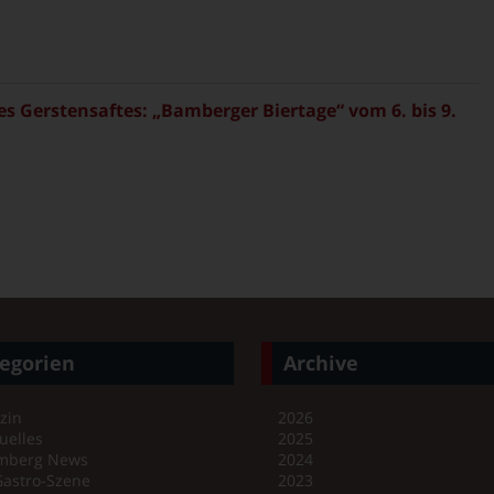
es Gerstensaftes: „Bamberger Biertage“ vom 6. bis 9.
egorien
Archive
zin
2026
uelles
2025
mberg News
2024
Gastro-Szene
2023