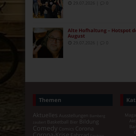
29.07.2026
|
0
Alte Hofhaltung – Hotspot d
August
29.07.2026
|
0
Themen
Kat
Aktuelles
Maga
Ausstellungen
Bamberg
Bildung
Akt
Basketball
Bier
zaubert
Comedy
Ba
Corona
Comics
Corona-Krise
Fahrrad
Fasching