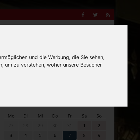
Facebook
Twitter
RSS
Feed
Anzeige
ermöglichen und die Werbung, die Sie sehen,
n, um zu verstehen, woher unsere Besucher
Suche
nach:
Veranstaltungskalender
Mo
Di
Mi
Do
Fr
Sa
So
27
28
29
30
31
1
2
3
4
5
6
7
8
9