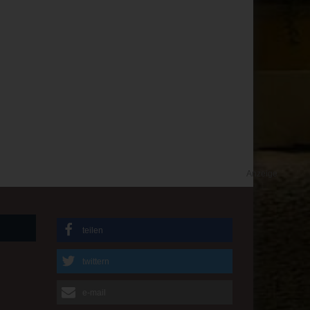
Anzeige
teilen
twittern
e-mail