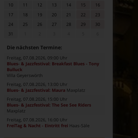
10
11
12
13
14
15
16
17
18
19
20
21
22
23
24
25
26
27
28
29
30
31
1
2
3
4
5
6
Die nächsten Termine:
Freitag, 07.08.2026
, 09:00 Uhr
Blues- & Jazzfestival: Breakfast Blues - Tony
Bulluck
Villa Geyerswörth
Freitag, 07.08.2026
, 13:00 Uhr
Blues- & Jazzfestival: Maura
Maxplatz
Freitag, 07.08.2026
, 15:00 Uhr
Blues- & Jazzfestival: The See See Riders
Maxplatz
Freitag, 07.08.2026
, 16:00 Uhr
FreiTag & Nacht - Eintritt frei
Haas-Säle