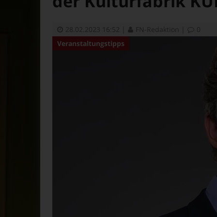
der Kulturfabrik KU
28.02.2023 16:52
|
FN-Redaktion
|
0
Veranstaltungstipps