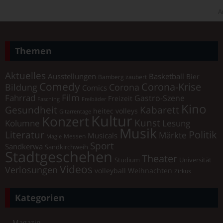
A
Themen
Aktuelles
Ausstellungen
Basketball
Bier
Bamberg zaubert
Comedy
Corona-Krise
Corona
Bildung
Comics
Film
Fahrrad
Gastro-Szene
Freizeit
Fasching
Freibäder
Kino
Gesundheit
Kabarett
heitec volleys
Gitarrentage
Kultur
Konzert
Kunst
Kolumne
Lesung
Musik
Literatur
Politik
Märkte
Musicals
Messen
Magie
Sport
Sandkerwa
Sandkirchweih
Stadtgeschehen
Theater
Universität
Studium
Videos
Verlosungen
volleyball
Weihnachten
Zirkus
Kategorien
Magazin