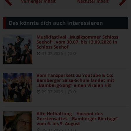
Vorheriger Inhalt
Nächster Inhalt
Das könnte dich auch interessieren
Musikfestival „Musiksommer Schloss
Seehof“, vom 30.07. bis 13.09.2026 in
Schloss Seehof
31.07.2026
|
0
Vom Tanzparkett zu Youtube & Co:
Bamberger Salsa-Schule landet mit
„Bamberg-Song“ einen viralen Hit
29.07.2026
|
0
Alte Hofhaltung – Hotspot des
Gerstensaftes: „Bamberger Biertage“
vom 6. bis 9. August
29.07.2026
|
0