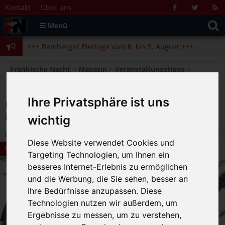
Zum Inhalt springen
+++ Bamberger Biertage vom 6. bis 9. August +++
Kontakt
Über uns
Facebook
Twitter
R
Suche
F
Menü
+++ Blues- und Jazzfestival vom 31.7. bis 9.8. +++
nach:
+++ Bamberger Biertage vom 6. bis 9. August +++
+++ Blues- und Jazzfestival vom 31.7. bis 9.8. +++
>
>
>
Fränkische Nacht
Magazin
Veranstaltungstipps
Pfingstfestival in der Orangerie: „Frühling in Schloss Seehof“ vom 28. bis 31. Mai 2026
Ihre Privatsphäre ist uns
Pfingstfestival in der Orangerie: „Frühling
in Schloss Seehof“ vom 28. bis 31. Mai 2026
wichtig
9.05.2026 14:48
|
FN-Redaktion
|
0
Diese Website verwendet Cookies und
Veranstaltungstipps
Targeting Technologien, um Ihnen ein
besseres Internet-Erlebnis zu ermöglichen
und die Werbung, die Sie sehen, besser an
Ihre Bedürfnisse anzupassen. Diese
Technologien nutzen wir außerdem, um
Ergebnisse zu messen, um zu verstehen,