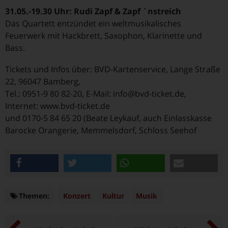
31.05.-19.30 Uhr: Rudi Zapf & Zapf ´nstreich
Das Quartett entzündet ein weltmusikalisches
Feuerwerk mit Hackbrett, Saxophon, Klarinette und
Bass.
Tickets und Infos über: BVD-Kartenservice, Lange Straße
22, 96047 Bamberg,
Tel.: 0951-9 80 82-20, E-Mail: info@bvd-ticket.de,
Internet: www.bvd-ticket.de
und 0170-5 84 65 20 (Beate Leykauf, auch Einlasskasse
Barocke Orangerie, Memmelsdorf, Schloss Seehof
teilen
twittern
teilen
e-mail
Themen:
Themen
Konzert
Kultur
Musik