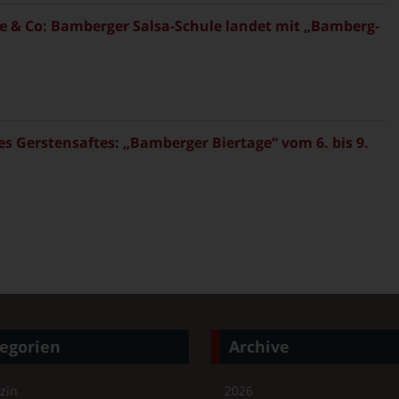
 & Co: Bamberger Salsa-Schule landet mit „Bamberg-
es Gerstensaftes: „Bamberger Biertage“ vom 6. bis 9.
egorien
Archive
zin
2026