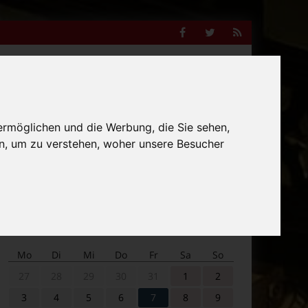
Facebook
Twitter
RSS
Feed
Anzeige
ermöglichen und die Werbung, die Sie sehen,
n, um zu verstehen, woher unsere Besucher
Suche
nach:
Veranstaltungskalender
Mo
Di
Mi
Do
Fr
Sa
So
27
28
29
30
31
1
2
3
4
5
6
7
8
9