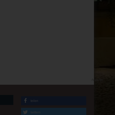
Anzeige
teilen
twittern