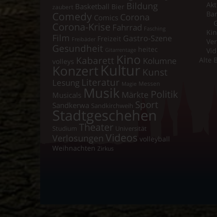
Bildung
Akt
Basketball
Bier
zaubert
Comedy
Ba
Corona
Comics
Corona-Krise
Fahrrad
Fasching
Kin
Film
Gastro-Szene
Freizeit
Freibäder
Ver
Gesundheit
heitec
Vid
Gitarrentage
Kino
Kabarett
Kolumne
Alte 
volleys
Kultur
Konzert
Kunst
Literatur
Lesung
Messen
Magie
Musik
Politik
Märkte
Musicals
Sport
Sandkerwa
Sandkirchweih
Stadtgeschehen
Theater
Universität
Studium
Videos
Verlosungen
volleyball
Weihnachten
Zirkus