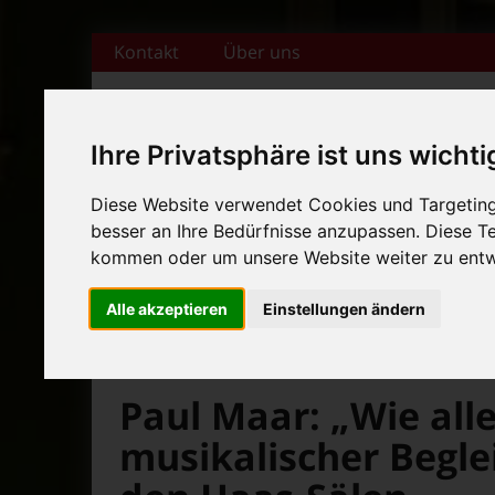
Zum Inhalt springen
Kontakt
Über uns
Ihre Privatsphäre ist uns wichti
+++ Bamberger Biertage vo
Diese Website verwendet Cookies und Targeting 
besser an Ihre Bedürfnisse anzupassen. Diese 
Startseite
Magazin
Veranstaltungska
+++ Blues- und Jazzfestival
kommen oder um unsere Website weiter zu entw
News-Ticker:
+++ Bamberger Biertage vo
Alle akzeptieren
Einstellungen ändern
+++ Blues- und Jazzfestival
>
>
Fränkische Nacht
Magazin
Veranstaltungsti
Paul Maar: „Wie all
musikalischer Begle