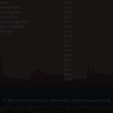
uelles
2025
mberg News
2024
Gastro-Szene
2023
o und Film
2022
anstaltungstipps
2021
eos und Bilder
2020
Beiträge
2019
2018
2017
2016
2015
2014
2013
2012
2011
2010
2009
© 2026 Fränkische Nacht |
Impressum
|
Datenschutzerklärung