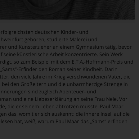
 erfolgreichsten deutschen Kinder- und
hweinfurt geboren, studierte Malerei und
hrer und Kunsterzieher an einem Gymnasium tätig, bevor
auf seine künstlerische Arbeit konzentrierte. Sein Werk
digt, so zum Beispiel mit dem E.T.A.-Hoffmann-Preis und
 „Sams“-Erfinder den Roman seiner Kindheit. Darin
tter, den viele Jahre im Krieg verschwundenen Vater, die
es bei den Großeltern und die unbarmherzige Strenge in
innerungen sind zugleich Abenteuer- und
man und eine Liebeserklärung an seine Frau Nele. Vor
ude, die er seinem Leben abtrotzen musste. Paul Maar
 das, womit er sich auskennt: die innere Insel, auf die
elesen hat, weiß, warum Paul Maar das „Sams“ erfinden