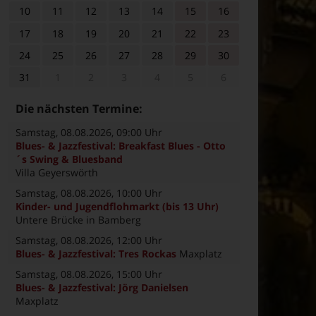
10
11
12
13
14
15
16
17
18
19
20
21
22
23
24
25
26
27
28
29
30
31
1
2
3
4
5
6
Die nächsten Termine:
Samstag, 08.08.2026
, 09:00 Uhr
Blues- & Jazzfestival: Breakfast Blues - Otto
´s Swing & Bluesband
Villa Geyerswörth
Samstag, 08.08.2026
, 10:00 Uhr
Kinder- und Jugendflohmarkt (bis 13 Uhr)
Untere Brücke in Bamberg
Samstag, 08.08.2026
, 12:00 Uhr
Blues- & Jazzfestival: Tres Rockas
Maxplatz
Samstag, 08.08.2026
, 15:00 Uhr
Blues- & Jazzfestival: Jörg Danielsen
Maxplatz