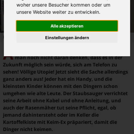
woher unsere Besucher kommen oder um
unsere Website weiter zu entwickeln.
Alle akzeptieren
Pressefoto - Meine Supermaus
Einstellungen ändern
A
ls HELGE 1993 Katzenklo komponierte, konnte
man noch nicht daran denken, dass es in der
Zukunft möglich sein würde, sich am Telefon zu
sehen! Völlige Utopie! Jetzt sieht die Sache allerdings
ganz anders aus! Jeder hat ein Handy, und die
kleinsten Kinder können mit den Dingern schon
umgehen wie alte Leute. Der Staubsauger verrichtet
seine Arbeit ohne Kabel und ohne Anleitung, und
auch der Rasenmäher tut seine Pflicht, egal, ob
jemand dahintersteht oder im Keller die
Kartoffelkiste mit Keim-Ex präpariert, damit die
Dinger nicht keimen.