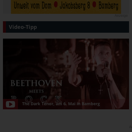
Anzeige
Video-Tipp
The Dark Tenor, am 6. Mai in Bamberg
A