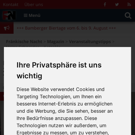
Zum Inhalt springen
+++ Bamberger Biertage vom 6. bis 9. August +++
Kontakt
Über uns
Facebook
Twitter
R
Suche
F
Menü
+++ Blues- und Jazzfestival vom 31.7. bis 9.8. +++
nach:
+++ Bamberger Biertage vom 6. bis 9. August +++
+++ Blues- und Jazzfestival vom 31.7. bis 9.8. +++
>
>
>
Fränkische Nacht
Magazin
Veranstaltungstipps
Helge Schneider – Katzeklo auf Räder, am 20.3. in der Konzerthalle +++ Ticketverlosung
Helge Schneider – Katzeklo auf Räder, am
Ihre Privatsphäre ist uns
20.3. in der Konzerthalle +++
wichtig
Ticketverlosung
6.03.2024 16:18
|
FN-Redaktion
|
0
Diese Website verwendet Cookies und
Targeting Technologien, um Ihnen ein
Veranstaltungstipps
besseres Internet-Erlebnis zu ermöglichen
und die Werbung, die Sie sehen, besser an
Ihre Bedürfnisse anzupassen. Diese
Technologien nutzen wir außerdem, um
Ergebnisse zu messen, um zu verstehen,