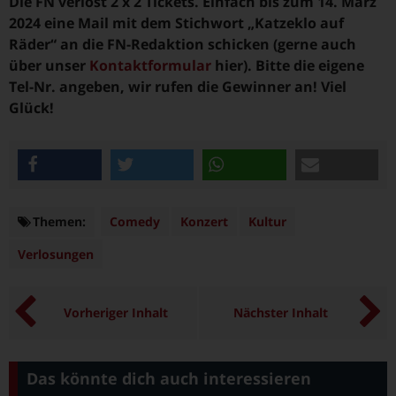
Die FN verlost 2 x 2 Tickets. Einfach bis zum 14. März
2024 eine Mail mit dem Stichwort „Katzeklo auf
Räder“ an die FN-Redaktion schicken (gerne auch
über unser
Kontaktformular
hier). Bitte die eigene
Tel-Nr. angeben, wir rufen die Gewinner an! Viel
Glück!
teilen
twittern
teilen
e-mail
Themen:
Themen
Comedy
Konzert
Kultur
Verlosungen
Vorheriger Inhalt
Nächster Inhalt
Das könnte dich auch interessieren