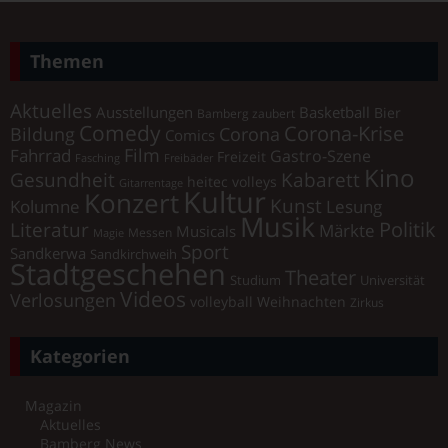
Themen
Aktuelles
Ausstellungen
Basketball
Bier
Bamberg zaubert
Comedy
Corona-Krise
Corona
Bildung
Comics
Film
Fahrrad
Gastro-Szene
Freizeit
Fasching
Freibäder
Kino
Gesundheit
Kabarett
heitec volleys
Gitarrentage
Kultur
Konzert
Kunst
Kolumne
Lesung
Musik
Literatur
Politik
Märkte
Musicals
Messen
Magie
Sport
Sandkerwa
Sandkirchweih
Stadtgeschehen
Theater
Universität
Studium
Videos
Verlosungen
volleyball
Weihnachten
Zirkus
Kategorien
Magazin
Aktuelles
Bamberg News