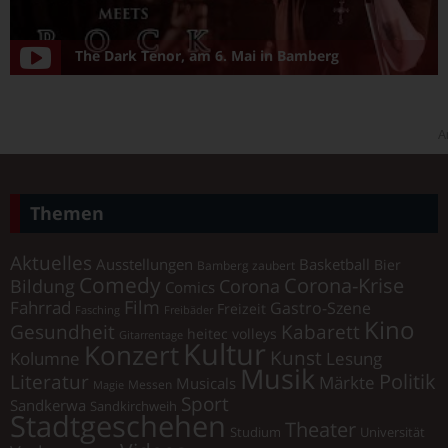
The Dark Tenor, am 6. Mai in Bamberg
A
Themen
Aktuelles
Ausstellungen
Basketball
Bier
Bamberg zaubert
Comedy
Corona-Krise
Corona
Bildung
Comics
Film
Fahrrad
Gastro-Szene
Freizeit
Fasching
Freibäder
Kino
Gesundheit
Kabarett
heitec volleys
Gitarrentage
Kultur
Konzert
Kunst
Kolumne
Lesung
Musik
Literatur
Politik
Märkte
Musicals
Messen
Magie
Sport
Sandkerwa
Sandkirchweih
Stadtgeschehen
Theater
Universität
Studium