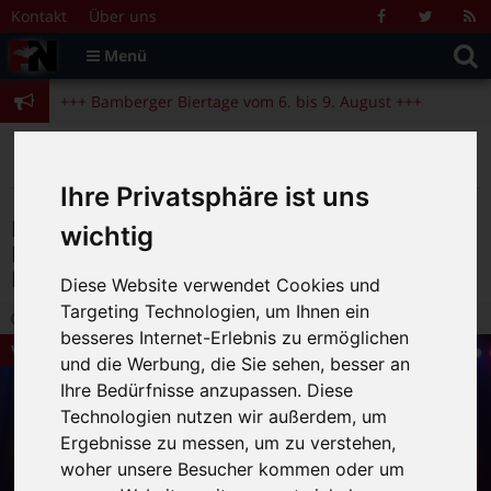
Zum Inhalt springen
+++ Bamberger Biertage vom 6. bis 9. August +++
Kontakt
Über uns
Facebook
Twitter
R
Suche
F
Menü
+++ Blues- und Jazzfestival vom 31.7. bis 9.8. +++
nach:
+++ Bamberger Biertage vom 6. bis 9. August +++
+++ Blues- und Jazzfestival vom 31.7. bis 9.8. +++
>
>
>
Fränkische Nacht
Magazin
Veranstaltungstipps
Flying Pickets: „Strike Again“ (A-cappella-Formation), am 7. April im Kulturboden Hallstadt
Ihre Privatsphäre ist uns
Flying Pickets: „Strike Again“ (A-cappella-
wichtig
Formation), am 7. April im Kulturboden
Hallstadt
Diese Website verwendet Cookies und
Targeting Technologien, um Ihnen ein
27.03.2018 17:34
|
FN-Redaktion
|
0
besseres Internet-Erlebnis zu ermöglichen
Veranstaltungstipps
und die Werbung, die Sie sehen, besser an
Ihre Bedürfnisse anzupassen. Diese
Technologien nutzen wir außerdem, um
Ergebnisse zu messen, um zu verstehen,
woher unsere Besucher kommen oder um