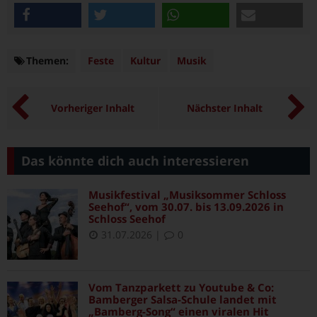
teilen
twittern
teilen
e-mail
Themen:
Themen
Feste
Kultur
Musik
Vorheriger Inhalt
Nächster Inhalt
Das könnte dich auch interessieren
Musikfestival „Musiksommer Schloss
Seehof“, vom 30.07. bis 13.09.2026 in
Schloss Seehof
31.07.2026
|
0
Vom Tanzparkett zu Youtube & Co:
Bamberger Salsa-Schule landet mit
„Bamberg-Song“ einen viralen Hit