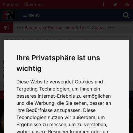
Zum Inhalt springen
+++ Bamberger Biertage vom 6. bis 9. August +++
Kontakt
Über uns
Facebook
Twitter
R
Suche
F
Menü
+++ Blues- und Jazzfestival vom 31.7. bis 9.8. +++
nach:
+++ Bamberger Biertage vom 6. bis 9. August +++
+++ Blues- und Jazzfestival vom 31.7. bis 9.8. +++
>
>
>
Fränkische Nacht
Magazin
Veranstaltungstipps
Festbier, Frohsinn & fetzige Musik: Schammelsdorfer Biertage vom 17. bis 20. Mai 2024
Ihre Privatsphäre ist uns
Festbier, Frohsinn & fetzige Musik:
wichtig
Schammelsdorfer Biertage vom 17. bis 20.
Mai 2024
Diese Website verwendet Cookies und
14.05.2024 16:55
|
FN-Redaktion
|
0
Targeting Technologien, um Ihnen ein
Veranstaltungstipps
besseres Internet-Erlebnis zu ermöglichen
und die Werbung, die Sie sehen, besser an
Ihre Bedürfnisse anzupassen. Diese
Technologien nutzen wir außerdem, um
Ergebnisse zu messen, um zu verstehen,
woher unsere Besucher kommen oder um