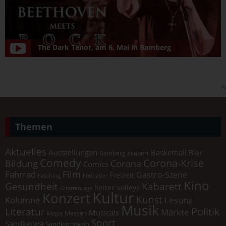
The Dark Tenor, am 6. Mai in Bamberg
A
Themen
Aktuelles
Ausstellungen
Basketball
Bier
Bamberg zaubert
Comedy
Corona-Krise
Corona
Bildung
Comics
Film
Fahrrad
Gastro-Szene
Freizeit
Fasching
Freibäder
Kino
Gesundheit
Kabarett
heitec volleys
Gitarrentage
Kultur
Konzert
Kunst
Kolumne
Lesung
Musik
Literatur
Politik
Märkte
Musicals
Messen
Magie
Sport
Sandkerwa
Sandkirchweih