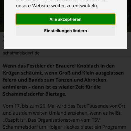
unsere Website weiter zu entwickeln.
Alle akzeptieren
Einstellungen ändern
Ausrichter der bekannten Schammelsdorfer Biertage ist der
TSV Schammelsdorf 1911 e. V. Weitere Informationen über den
TSV Schammelsdorf 1911 e.V. finden Sie unter www.tsv-
schammelsdorf.de
Wenn das Festbier der Brauerei Knoblach in den
Krügen schäumt, wenn Groß und Klein ausgelassen
feiern und Bands zum Tanzen und Abrocken
animieren – dann ist es wieder Zeit für die
Schammelsdorfer Biertage.
Vom 17. bis zum 20. Mai wird das Fest Tausende vor Ort
und aus dem weiten Umland anziehen, wenn es heißt:
„Ozapft is“. Das Organisationsteam vom TSV
Schammelsdorf um Holger Heckes bietet ein Programm