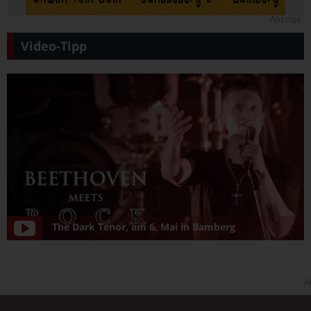
Anzeige
Video-Tipp
The Dark Tenor, am 6. Mai in Bamberg
A