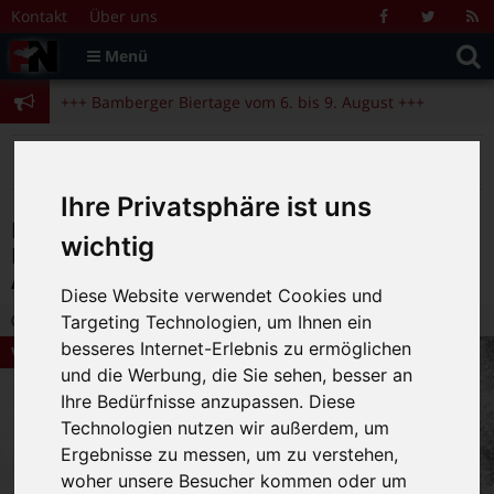
Zum Inhalt springen
+++ Bamberger Biertage vom 6. bis 9. August +++
Kontakt
Über uns
Facebook
Twitter
R
Suche
F
Menü
+++ Blues- und Jazzfestival vom 31.7. bis 9.8. +++
nach:
+++ Bamberger Biertage vom 6. bis 9. August +++
+++ Blues- und Jazzfestival vom 31.7. bis 9.8. +++
>
>
>
Fränkische Nacht
Magazin
Veranstaltungstipps
Buchvorstellung: Gabriele Wiesemann: Rosa Brunner – Skulpturen, am 18.7. in der Alten Hofhaltung
Ihre Privatsphäre ist uns
Buchvorstellung: Gabriele Wiesemann:
wichtig
Rosa Brunner – Skulpturen, am 18.7. in der
Alten Hofhaltung
Diese Website verwendet Cookies und
16.06.2020 16:14
|
FN-Redaktion
|
0
Targeting Technologien, um Ihnen ein
besseres Internet-Erlebnis zu ermöglichen
Veranstaltungstipps
und die Werbung, die Sie sehen, besser an
Ihre Bedürfnisse anzupassen. Diese
Technologien nutzen wir außerdem, um
Ergebnisse zu messen, um zu verstehen,
woher unsere Besucher kommen oder um