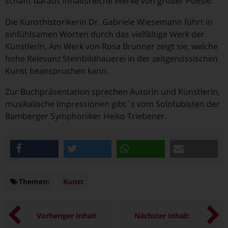
schafft daraus inhaltsreiche Werke von großer Poesie.
Die Kunsthistorikerin Dr. Gabriele Wiesemann führt in
einfühlsamen Worten durch das vielfältige Werk der
Künstlerin. Am Werk von Rosa Brunner zeigt sie, welche
hohe Relevanz Steinbildhauerei in der zeitgenössischen
Kunst beanspruchen kann.
Zur Buchpräsentation sprechen Autorin und Künstlerin,
musikalische Impressionen gibt´s vom Solotubisten der
Bamberger Symphoniker Heiko Triebener.
teilen
twittern
teilen
e-mail
Themen:
Themen
Kunst
Vorheriger Inhalt
Nächster Inhalt