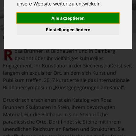
unsere Website weiter zu entwickeln.
Alle akzeptieren
Einstellungen ändern
Rosa Brunner - Foto: Elke Doer
R
osa Brunner ist Bildhauerin und in Bamberg
bekannt über ihr vielfältiges kulturelles
Engagement. Ihr Kunstlabor in der Siechenstraße ist seit
langem ein exquisiter Ort, an dem sich Kunst und
Publikum treffen. 2017 kuratierte sie das internationale
Bildhauersymposium „Kunstgegegnungen am Kanal“.
Druckfrisch erschienen ist ein Katalog von Rosa
Brunners Skulpturen in Stein, ihrem bevorzugten
Material. Für die Bildhauerin sind Steinbrüche
paradiesische Orte. Dort findet sie Steine mit ihrem
unendlichen Reichtum an Farben und Strukturen. Sie