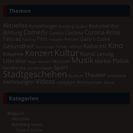
Themen
Aktuelles
Ausstellungen
Basketball
Bier
Bamberg zaubert
Comedy
Corona-Krise
Corona
Bildung
Comics
Film
Fahrrad
Gastro-Szene
Freizeit
Fasching
Freibäder
Kino
Gesundheit
Kabarett
heitec volleys
Gitarrentage
Kultur
Konzert
Kunst
Kolumne
Lesung
Musik
Literatur
Politik
Märkte
Musicals
Messen
Magie
Sport
Sandkerwa
Sandkirchweih
Stadtgeschehen
Theater
Universität
Studium
Videos
Verlosungen
volleyball
Weihnachten
Zirkus
Kategorien
Magazin
Aktuelles
Bamberg News
Gastro-Szene