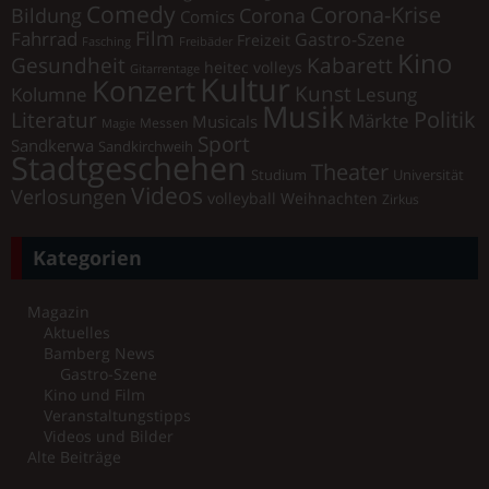
Comedy
Corona-Krise
Corona
Bildung
Comics
Film
Fahrrad
Gastro-Szene
Freizeit
Fasching
Freibäder
Kino
Gesundheit
Kabarett
heitec volleys
Gitarrentage
Kultur
Konzert
Kunst
Kolumne
Lesung
Musik
Literatur
Politik
Märkte
Musicals
Messen
Magie
Sport
Sandkerwa
Sandkirchweih
Stadtgeschehen
Theater
Universität
Studium
Videos
Verlosungen
volleyball
Weihnachten
Zirkus
Kategorien
Magazin
Aktuelles
Bamberg News
Gastro-Szene
Kino und Film
Veranstaltungstipps
Videos und Bilder
Alte Beiträge