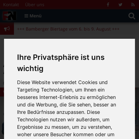
Zum Inhalt springen
+++ Bamberger Biertage vom 6. bis 9. August +++
Kontakt
Über uns
Facebook
Twitter
R
Suche
F
Menü
+++ Blues- und Jazzfestival vom 31.7. bis 9.8. +++
nach:
+++ Bamberger Biertage vom 6. bis 9. August +++
+++ Blues- und Jazzfestival vom 31.7. bis 9.8. +++
>
>
>
Fränkische Nacht
Magazin
Veranstaltungstipps
A-Cappella-Konzert von den „Hertztönen“, am 8. Juli in der Alten Seilerei
Ihre Privatsphäre ist uns
A-Cappella-Konzert von den „Hertztönen“,
wichtig
am 8. Juli in der Alten Seilerei
Diese Website verwendet Cookies und
2.07.2018 19:33
|
FN-Redaktion
|
0
Targeting Technologien, um Ihnen ein
Veranstaltungstipps
besseres Internet-Erlebnis zu ermöglichen
und die Werbung, die Sie sehen, besser an
Ihre Bedürfnisse anzupassen. Diese
Technologien nutzen wir außerdem, um
Ergebnisse zu messen, um zu verstehen,
woher unsere Besucher kommen oder um