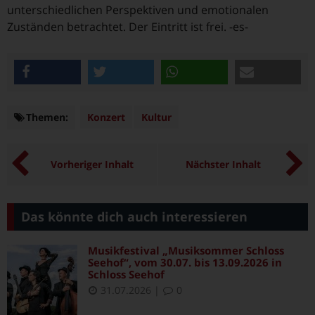
unterschiedlichen Perspektiven und emotionalen
Zuständen betrachtet. Der Eintritt ist frei. -es-
teilen
twittern
teilen
e-mail
Themen:
Themen
Konzert
Kultur
Vorheriger Inhalt
Nächster Inhalt
Das könnte dich auch interessieren
Musikfestival „Musiksommer Schloss
Seehof“, vom 30.07. bis 13.09.2026 in
Schloss Seehof
31.07.2026
|
0