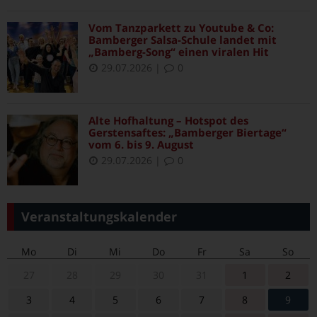
Vom Tanzparkett zu Youtube & Co:
Bamberger Salsa-Schule landet mit
„Bamberg-Song“ einen viralen Hit
29.07.2026
|
0
Alte Hofhaltung – Hotspot des
Gerstensaftes: „Bamberger Biertage“
vom 6. bis 9. August
29.07.2026
|
0
Veranstaltungskalender
Mo
Di
Mi
Do
Fr
Sa
So
27
28
29
30
31
1
2
3
4
5
6
7
8
9