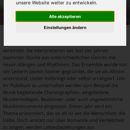
unsere Website weiter zu entwickeln.
Alle akzeptieren
Einstellungen ändern
D
ie Hertztöne sind ein Vokalensemble aus jungen
Menschen, die die Liebe zur A-Cappella-Musik
verbindet. Sie interpretieren seit fast vier Jahren
zuammen Stücke aus unterschiedlichen Genres mit
neuen Klängen und Rhythmen. Das Ensemble wurde von
der Leiterin Jasmin Steiner gegründet, die sie als Altistin
unterstützt, Lieder mitbringt oder selbst arrangiert. Um
ihr Publikum zu unterhalten werden zum Beispiel die
Musik begleitende Choreographien, eingeladene
Musikerkollegen, Beatboxer, oder auch ungewöhnliche
Musikinstrumente eingesetzt. Dieses Jahr wird ein
Thema präsentiert, das so alt ist wie die Menschheit: die
Liebe. Doch anstatt nur über Romantik und Verliebtheit
zu singen, werden Liebesbeziehungen aus