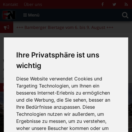
Zum Inhalt springen
+++ Bamberger Biertage vom 6. bis 9. August +++
Kontakt
Über uns
Facebook
Twitter
R
Suche
F
Menü
+++ Blues- und Jazzfestival vom 31.7. bis 9.8. +++
nach:
+++ Bamberger Biertage vom 6. bis 9. August +++
+++ Blues- und Jazzfestival vom 31.7. bis 9.8. +++
>
>
>
Fränkische Nacht
Magazin
Kino und Film
Woman – Regie: Anastasia Mikova, Yann Arthus-Bertrand
Ihre Privatsphäre ist uns
Woman – Regie: Anastasia Mikova, Yann
wichtig
Arthus-Bertrand
Diese Website verwendet Cookies und
23.10.2020 16:51
|
FN-Redaktion
|
0
Targeting Technologien, um Ihnen ein
Kino und Film
besseres Internet-Erlebnis zu ermöglichen
und die Werbung, die Sie sehen, besser an
Ihre Bedürfnisse anzupassen. Diese
Technologien nutzen wir außerdem, um
Ergebnisse zu messen, um zu verstehen,
woher unsere Besucher kommen oder um