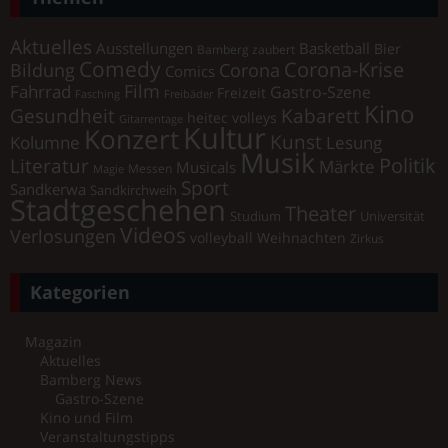
Aktuelles
Ausstellungen
Basketball
Bier
Bamberg zaubert
Comedy
Corona-Krise
Corona
Bildung
Comics
Film
Fahrrad
Gastro-Szene
Freizeit
Fasching
Freibäder
Kino
Gesundheit
Kabarett
heitec volleys
Gitarrentage
Kultur
Konzert
Kunst
Kolumne
Lesung
Musik
Literatur
Politik
Märkte
Musicals
Messen
Magie
Sport
Sandkerwa
Sandkirchweih
Stadtgeschehen
Theater
Universität
Studium
Videos
Verlosungen
volleyball
Weihnachten
Zirkus
Kategorien
Magazin
Aktuelles
Bamberg News
Gastro-Szene
Kino und Film
Veranstaltungstipps