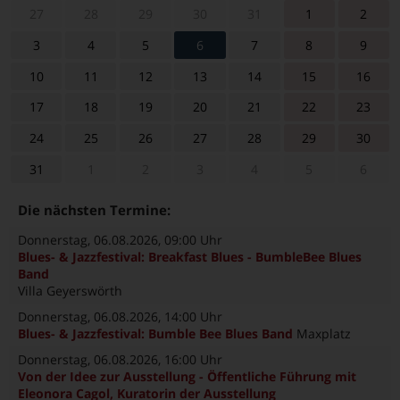
27
28
29
30
31
1
2
3
4
5
6
7
8
9
10
11
12
13
14
15
16
17
18
19
20
21
22
23
24
25
26
27
28
29
30
31
1
2
3
4
5
6
Die nächsten Termine:
Donnerstag, 06.08.2026
, 09:00 Uhr
Blues- & Jazzfestival: Breakfast Blues - BumbleBee Blues
Band
Villa Geyerswörth
Donnerstag, 06.08.2026
, 14:00 Uhr
Blues- & Jazzfestival: Bumble Bee Blues Band
Maxplatz
Donnerstag, 06.08.2026
, 16:00 Uhr
Von der Idee zur Ausstellung - Öffentliche Führung mit
Eleonora Cagol, Kuratorin der Ausstellung