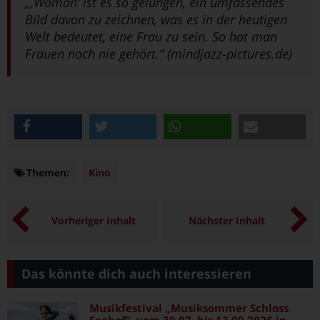
„‚Woman‘ ist es so gelungen, ein umfassendes
Bild davon zu zeichnen, was es in der heutigen
Welt bedeutet, eine Frau zu sein. So hat man
Frauen noch nie gehört.“ (mindjazz-pictures.de)
teilen
twittern
teilen
e-mail
Themen:
Themen
Kino
Vorheriger Inhalt
Nächster Inhalt
Das könnte dich auch interessieren
Musikfestival „Musiksommer Schloss
Seehof“, vom 30.07. bis 13.09.2026 in