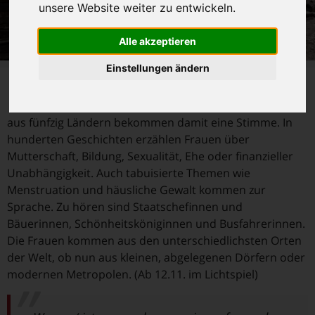
unsere Website weiter zu entwickeln.
Alle akzeptieren
Einstellungen ändern
I
m Projekt „Woman“ sollen Ungerechtigkeiten gezeigt
werden, denen Frauen ausgesetzt sind. 2000 Frauen
aus fünfzig Ländern bekommen damit eine Stimme. In
hunderten Geschichten erzählen Frauen über
Mutterschaft, Bildung, Sexualität, Ehe oder finanzieller
Unabhängigkeit. Auch tabuisierte Themen wie
Menstruation und häusliche Gewalt kommen zur
Sprache. Zu hören sind Staatschefinnen und
Bäuerinnen, Schönheitsköniginnen und Busfahrerinnen.
Die Frauen kommen aus den unterschiedlichsten Orten
der Welt, ob nun aus kleinen, abgelegenen Dörfern oder
modernen Metropolen. (Ab 12.11. im Lichtspiel)