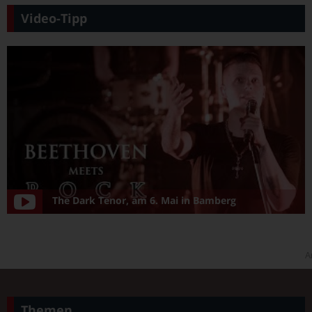
Video-Tipp
The Dark Tenor, am 6. Mai in Bamberg
A
Themen