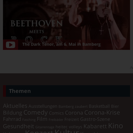
The Dark Tenor, am 6. Mai in Bamberg
A
Themen
Aktuelles
Ausstellungen
Basketball
Bier
Bamberg zaubert
Comedy
Corona-Krise
Corona
Bildung
Comics
Film
Fahrrad
Gastro-Szene
Freizeit
Fasching
Freibäder
Kino
Gesundheit
Kabarett
heitec volleys
Gitarrentage
Kultur
Konzert