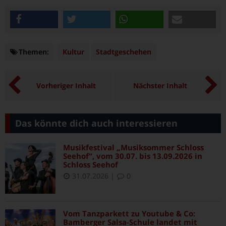
teilen
twittern
teilen
e-mail
Themen:
Themen
Kultur
Stadtgeschehen
Vorheriger Inhalt
Nächster Inhalt
Das könnte dich auch interessieren
Musikfestival „Musiksommer Schloss
Seehof“, vom 30.07. bis 13.09.2026 in
Schloss Seehof
31.07.2026
|
0
Vom Tanzparkett zu Youtube & Co:
Bamberger Salsa-Schule landet mit