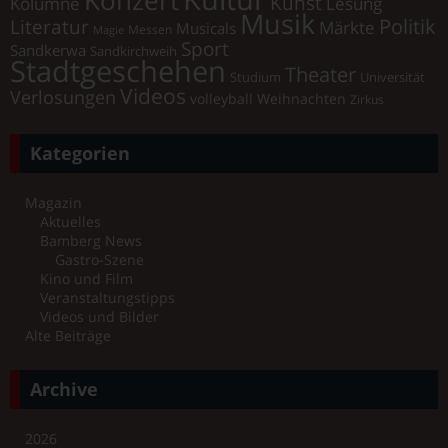
Kunst
Kolumne
Lesung
Musik
Literatur
Politik
Märkte
Musicals
Messen
Magie
Sport
Sandkerwa
Sandkirchweih
Stadtgeschehen
Theater
Universität
Studium
Videos
Verlosungen
volleyball
Weihnachten
Zirkus
Kategorien
Magazin
Aktuelles
Bamberg News
Gastro-Szene
Kino und Film
Veranstaltungstipps
Videos und Bilder
Alte Beiträge
Archive
2026