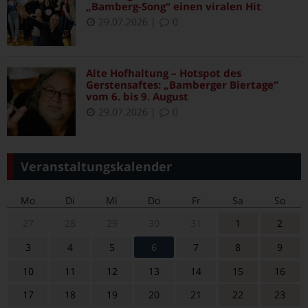
„Bamberg-Song“ einen viralen Hit
29.07.2026
|
0
Alte Hofhaltung – Hotspot des
Gerstensaftes: „Bamberger Biertage“
vom 6. bis 9. August
29.07.2026
|
0
Veranstaltungskalender
Mo
Di
Mi
Do
Fr
Sa
So
27
28
29
30
31
1
2
3
4
5
6
7
8
9
10
11
12
13
14
15
16
17
18
19
20
21
22
23