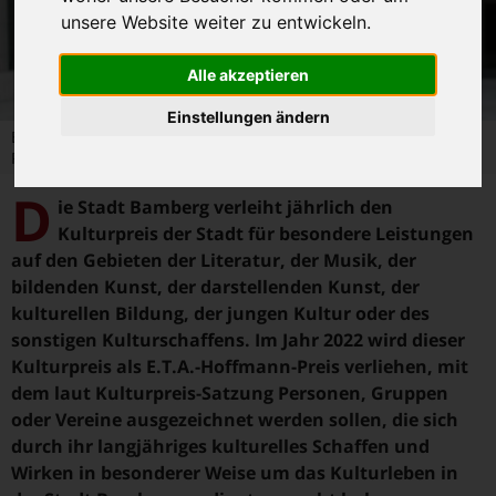
unsere Website weiter zu entwickeln.
Alle akzeptieren
Einstellungen ändern
E.T.A.-Hoffmann-Skulptur am E.T.A.-Hoffmann-Platz. Foto:
Pressestelle / Steffen Schützwohl
D
ie Stadt Bamberg verleiht jährlich den
Kulturpreis der Stadt für besondere Leistungen
auf den Gebieten der Literatur, der Musik, der
bildenden Kunst, der darstellenden Kunst, der
kulturellen Bildung, der jungen Kultur oder des
sonstigen Kulturschaffens. Im Jahr 2022 wird dieser
Kulturpreis als E.T.A.-Hoffmann-Preis verliehen, mit
dem laut Kulturpreis-Satzung Personen, Gruppen
oder Vereine ausgezeichnet werden sollen, die sich
durch ihr langjähriges kulturelles Schaffen und
Wirken in besonderer Weise um das Kulturleben in