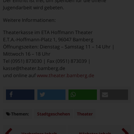
Der Eintritt ist frei, um Spenden für die offene
Jugendarbeit wird gebeten.
Weitere Informationen:
Theaterkasse im ETA Hoffmann Theater
E.T.A.-Hoffmann-Platz 1, 96047 Bamberg
Öffnungszeiten: Dienstag – Samstag 11 – 14 Uhr |
Mittwoch 16 – 18 Uhr
Tel (0951) 873030 | Fax (0951) 873039 |
kasse@theater.bamberg.de
und online auf
www.theater.bamberg.de
teilen
twittern
teilen
e-mail
Themen:
Themen
Stadtgeschehen
Theater
Vorheriger Inhalt
Nächster Inhalt