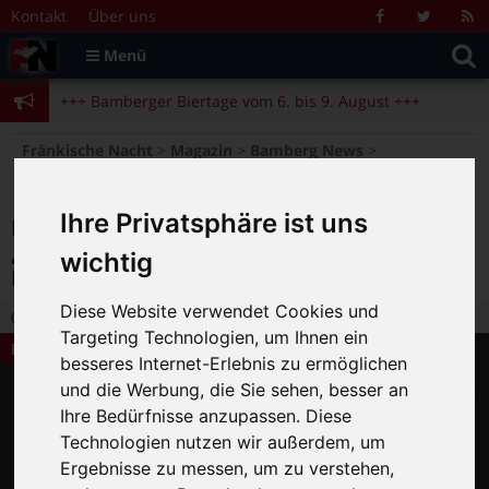
Zum Inhalt springen
+++ Bamberger Biertage vom 6. bis 9. August +++
Kontakt
Über uns
Facebook
Twitter
R
Suche
F
Menü
+++ Blues- und Jazzfestival vom 31.7. bis 9.8. +++
nach:
+++ Bamberger Biertage vom 6. bis 9. August +++
+++ Blues- und Jazzfestival vom 31.7. bis 9.8. +++
>
>
>
Fränkische Nacht
Magazin
Bamberg News
Premiere am ETA HOFFMANN THEATER: „Leon und Isabel entdecken die Gereuth – DAS MUSICAL“
Ihre Privatsphäre ist uns
Premiere am ETA HOFFMANN THEATER:
„Leon und Isabel entdecken die Gereuth –
wichtig
DAS MUSICAL“
Diese Website verwendet Cookies und
10.04.2018 18:30
|
FN-Redaktion
|
0
Targeting Technologien, um Ihnen ein
Bamberg News
besseres Internet-Erlebnis zu ermöglichen
und die Werbung, die Sie sehen, besser an
Ihre Bedürfnisse anzupassen. Diese
Technologien nutzen wir außerdem, um
Ergebnisse zu messen, um zu verstehen,