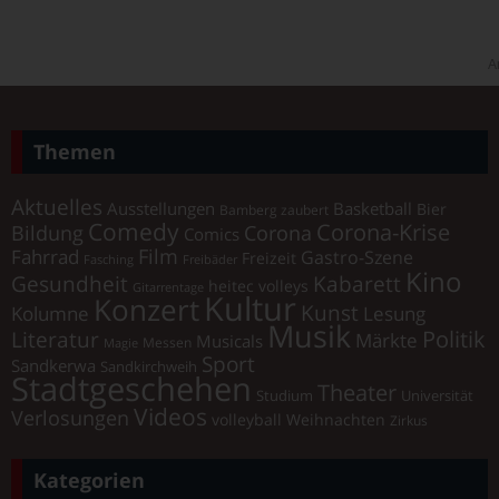
A
Themen
Aktuelles
Ausstellungen
Basketball
Bier
Bamberg zaubert
Comedy
Corona-Krise
Corona
Bildung
Comics
Film
Fahrrad
Gastro-Szene
Freizeit
Fasching
Freibäder
Kino
Gesundheit
Kabarett
heitec volleys
Gitarrentage
Kultur
Konzert
Kunst
Kolumne
Lesung
Musik
Literatur
Politik
Märkte
Musicals
Messen
Magie
Sport
Sandkerwa
Sandkirchweih
Stadtgeschehen
Theater
Universität
Studium
Videos
Verlosungen
volleyball
Weihnachten
Zirkus
Kategorien