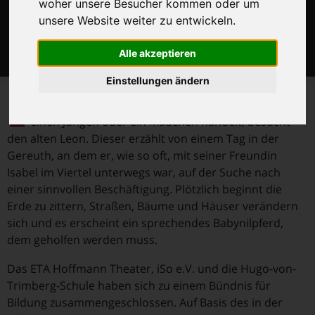
woher unsere Besucher kommen oder um
unsere Website weiter zu entwickeln.
Alle akzeptieren
Einstellungen ändern
E
in Emoji, von dem keiner genau weiß, ob es sich um
einen Jungen oder ein Mädchen handelt, besucht
den alten Leon. Dieser erzählt von einem Tag in der
Gereuth, an dem er, wie so oft, mit seiner Freundin
Isabel im Viertel unterwegs war, auf der Suche nach
einer sinnvollen Beschäftigung. Plötzlich beginnt die
Erde zu zittern, Straßen, Bäume und Häuser verändern
sich und es erscheint ein sprechendes Babynilpferd,
dem geholfen werden muss.
Das ETA Hoffmann Theater, iSo e.V. und die Hugo-von-
Trimberg-Schule haben sich zu einem Bündnis für
Bildung zusammengeschlossen. Auf Basis des in der