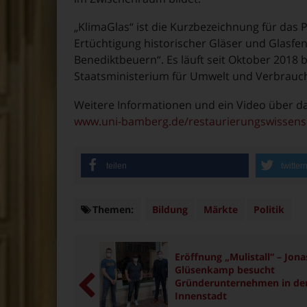
„KlimaGlas“ ist die Kurzbezeichnung für das 
Ertüchtigung historischer Gläser und Glasfens
Benediktbeuern“. Es läuft seit Oktober 2018
Staatsministerium für Umwelt und Verbrauche
Weitere Informationen und ein Video über d
www.uni-bamberg.de/restaurierungswissensc
teilen
twitter
Themen:
Themen
Bildung
Märkte
Politik
Eröffnung „Mulistall“ – Jona
Glüsenkamp besucht
Gründerunternehmen in de
Innenstadt