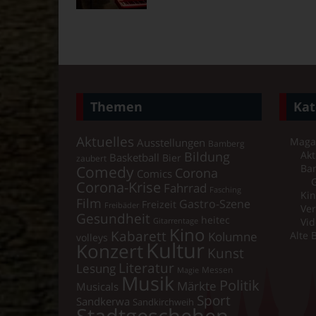
Themen
Kat
Aktuelles
Maga
Ausstellungen
Bamberg
Bildung
Akt
Basketball
Bier
zaubert
Comedy
Ba
Corona
Comics
Corona-Krise
Fahrrad
Fasching
Kin
Film
Gastro-Szene
Freizeit
Freibäder
Ver
Gesundheit
heitec
Vid
Gitarrentage
Kino
Kabarett
Kolumne
Alte 
volleys
Kultur
Konzert
Kunst
Literatur
Lesung
Messen
Magie
Musik
Politik
Märkte
Musicals
Sport
Sandkerwa
Sandkirchweih
Stadtgeschehen