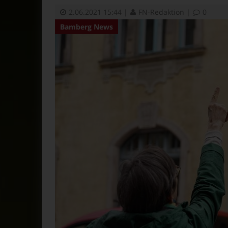
2.06.2021 15:44
|
FN-Redaktion
|
0
Bamberg News