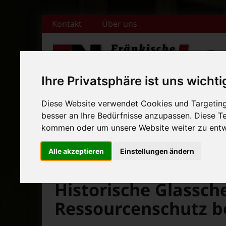
Zum Inhalt springen
Kontakt
Über uns
Ihre Privatsphäre ist uns wichti
+++ Bamberger Biertage vo
Diese Website verwendet Cookies und Targeting 
Startseite
Magazin
Veranstaltungska
+++ Blues- und Jazzfestival
besser an Ihre Bedürfnisse anzupassen. Diese 
kommen oder um unsere Website weiter zu entw
News-Ticker:
+++ Bamberger Biertage vo
+++ Blues- und Jazzfestival
Alle akzeptieren
Einstellungen ändern
>
>
>
Fränkische Nacht
Magazin
Bamberg News
Historische Glassch
Ressourcenschutz b