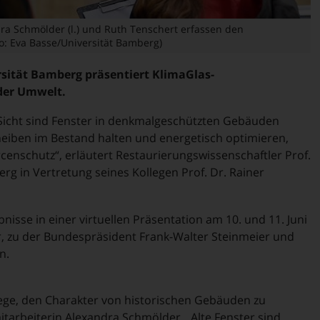
ra Schmölder (l.) und Ruth Tenschert erfassen den
: Eva Basse/Universität Bamberg)
sität Bamberg präsentiert KlimaGlas-
der Umwelt.
Sicht sind Fenster in denkmalgeschützten Gebäuden
heiben im Bestand halten und energetisch optimieren,
rcenschutz“, erläutert Restaurierungswissenschaftler Prof.
rg in Vertretung seines Kollegen Prof. Dr. Rainer
isse in einer virtuellen Präsentation am 10. und 11. Juni
, zu der Bundespräsident Frank-Walter Steinmeier und
n.
flege, den Charakter von historischen Gebäuden zu
mitarbeiterin Alexandra Schmölder. „Alte Fenster sind