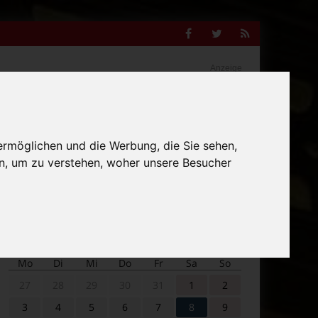
Facebook
Twitter
RSS
Feed
Anzeige
ermöglichen und die Werbung, die Sie sehen,
Suche
nach:
n, um zu verstehen, woher unsere Besucher
Veranstaltungskalender
Mo
Di
Mi
Do
Fr
Sa
So
27
28
29
30
31
1
2
3
4
5
6
7
8
9