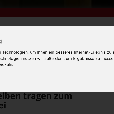
g
m 6. bis 9. August +++
Technologien, um Ihnen ein besseres Internet-Erlebnis zu 
lender
Kleinanzeigen
FN-Ausgaben online lesen
 vom 31.7. bis 9.8. +++
Technologien nutzen wir außerdem, um Ergebnisse zu messe
ickeln.
m 6. bis 9. August +++
 vom 31.7. bis 9.8. +++
Historische Glasscheiben tragen zum Ressourcenschutz bei
eiben tragen zum
ei