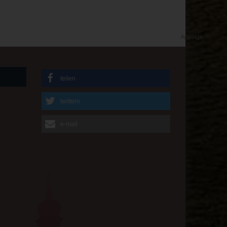
Anzeige
teilen
twittern
e-mail