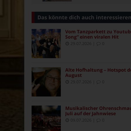
Das könnte dich auch interessiere
Vom Tanzparkett zu Youtube
Song“ einen viralen Hit
29.07.2026
|
0
Alte Hofhaltung – Hotspot d
August
29.07.2026
|
0
Musikalischer Ohrenschmaus 
Juli auf der Jahnwiese
09.07.2026
|
0