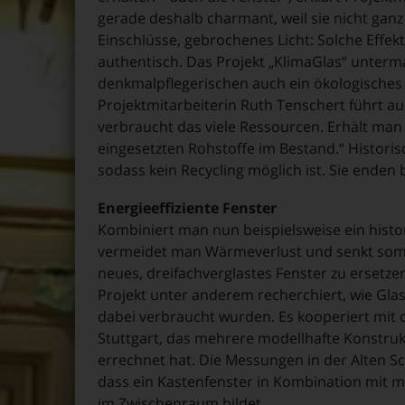
gerade deshalb charmant, weil sie nicht ganz 
Einschlüsse, gebrochenes Licht: Solche Effek
authentisch. Das Projekt „KlimaGlas“ unter
denkmalpflegerischen auch ein ökologisches A
Projektmitarbeiterin Ruth Tenschert führt a
verbraucht das viele Ressourcen. Erhält man 
eingesetzten Rohstoffe im Bestand.“ Histori
sodass kein Recycling möglich ist. Sie enden bi
Energieeffiziente Fenster
Kombiniert man nun beispielsweise ein histo
vermeidet man Wärmeverlust und senkt somit 
neues, dreifachverglastes Fenster zu ersetze
Projekt unter anderem recherchiert, wie Gla
dabei verbraucht wurden. Es kooperiert mit 
Stuttgart, das mehrere modellhafte Konstruk
errechnet hat. Die Messungen in der Alten Sc
dass ein Kastenfenster in Kombination mit m
im Zwischenraum bildet.