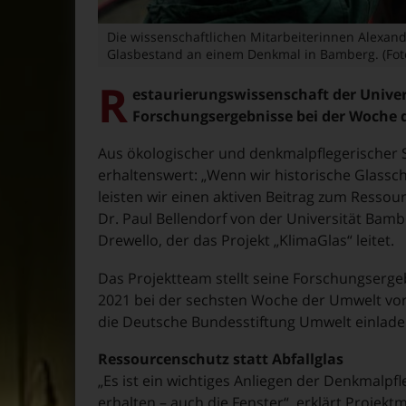
Die wissenschaftlichen Mitarbeiterinnen Alexand
Glasbestand an einem Denkmal in Bamberg. (Foto
R
estaurierungswissenschaft der Univer
Forschungsergebnisse bei der Woche 
Aus ökologischer und denkmalpflegerischer 
erhaltenswert: „Wenn wir historische Glassc
leisten wir einen aktiven Beitrag zum Ressou
Dr. Paul Bellendorf von der Universität Bambe
Drewello, der das Projekt „KlimaGlas“ leitet.
Das Projektteam stellt seine Forschungsergebn
2021 bei der sechsten Woche der Umwelt vor
die Deutsche Bundesstiftung Umwelt einlade
Ressourcenschutz statt Abfallglas
„Es ist ein wichtiges Anliegen der Denkmalp
erhalten – auch die Fenster“, erklärt Projekt