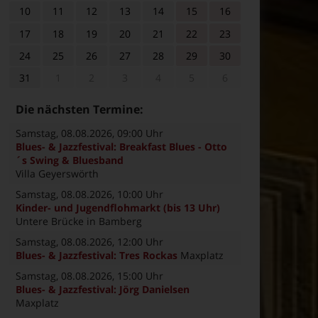
10
11
12
13
14
15
16
17
18
19
20
21
22
23
24
25
26
27
28
29
30
31
1
2
3
4
5
6
Die nächsten Termine:
Samstag, 08.08.2026
, 09:00 Uhr
Blues- & Jazzfestival: Breakfast Blues - Otto
´s Swing & Bluesband
Villa Geyerswörth
Samstag, 08.08.2026
, 10:00 Uhr
Kinder- und Jugendflohmarkt (bis 13 Uhr)
Untere Brücke in Bamberg
Samstag, 08.08.2026
, 12:00 Uhr
Blues- & Jazzfestival: Tres Rockas
Maxplatz
Samstag, 08.08.2026
, 15:00 Uhr
Blues- & Jazzfestival: Jörg Danielsen
Maxplatz