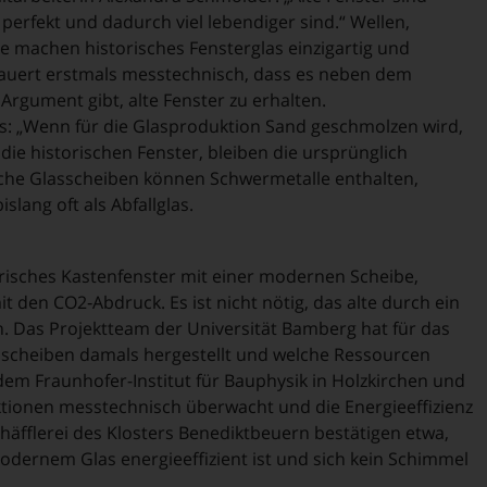
perfekt und dadurch viel lebendiger sind.“ Wellen,
te machen historisches Fensterglas einzigartig und
mauert erstmals messtechnisch, dass es neben dem
rgument gibt, alte Fenster zu erhalten.
us: „Wenn für die Glasproduktion Sand geschmolzen wird,
die historischen Fenster, bleiben die ursprünglich
sche Glasscheiben können Schwermetalle enthalten,
slang oft als Abfallglas.
risches Kastenfenster mit einer modernen Scheibe,
den CO2‐Abdruck. Es ist nicht nötig, das alte durch ein
n. Das Projektteam der Universität Bamberg hat für das
sscheiben damals hergestellt und welche Ressourcen
dem Fraunhofer-Institut für Bauphysik in Holzkirchen und
tionen messtechnisch überwacht und die Energieeffizienz
häfflerei des Klosters Benediktbeuern bestätigen etwa,
odernem Glas energieeffizient ist und sich kein Schimmel