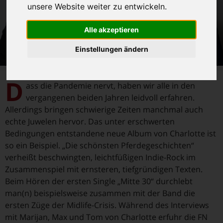
unsere Website weiter zu entwickeln.
Alle akzeptieren
Einstellungen ändern
D
ass die Pandemie nervt, haben wir alle in den
vergangenen beiden Jahren leidvoll erfahren.
Allerdings bringen schwierige Zeiten manchmal auch
echte Juwelen hervor. Das unter erschwerten
Bedingungen entstandene neue Album von Charlotte ist
so ein Beispiel. „Die schönsten Pferdegeschichten“
verheißt beschwingten, leichtfüßigen Indie-Rock im
Zusammenspiel mit ernsteren, tiefgründigen Texten.
Beim Hören der ersten Single „Mitte 30“ durchlebt
man(n) beispielsweise zusammen mit der Band die
ersten Züge der Midlife-Crisis. Während des Interviews
mit Marijan, Max und Tom von Charlotte erfuhr die FN