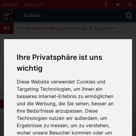
Zum Inhalt springen
+++ Bamberger Biertage vom 6. bis 9. August +++
Kontakt
Über uns
Facebook
Twitter
R
Suche
F
Menü
+++ Blues- und Jazzfestival vom 31.7. bis 9.8. +++
nach:
+++ Bamberger Biertage vom 6. bis 9. August +++
+++ Blues- und Jazzfestival vom 31.7. bis 9.8. +++
>
>
>
Fränkische Nacht
Magazin
Bamberg News
Die schönsten Geschichten von Pferden und Verlust: Das neue Album des Bamberger Trios Charlotte steht in den Startlöchern
Ihre Privatsphäre ist uns
Die schönsten Geschichten von Pferden
wichtig
und Verlust: Das neue Album des
Bamberger Trios Charlotte steht in den
Diese Website verwendet Cookies und
Startlöchern
Targeting Technologien, um Ihnen ein
29.12.2021 16:52
|
FN-Redaktion
|
0
besseres Internet-Erlebnis zu ermöglichen
und die Werbung, die Sie sehen, besser an
Bamberg News
Ihre Bedürfnisse anzupassen. Diese
Technologien nutzen wir außerdem, um
Ergebnisse zu messen, um zu verstehen,
woher unsere Besucher kommen oder um