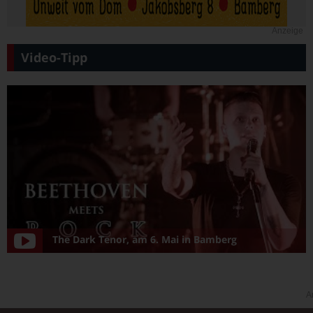
Anzeige
Video-Tipp
The Dark Tenor, am 6. Mai in Bamberg
A