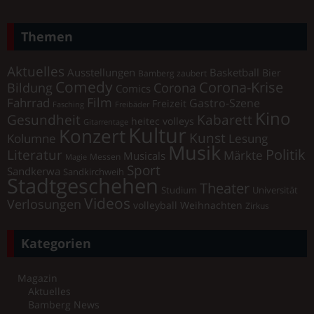
Themen
Aktuelles
Ausstellungen
Basketball
Bier
Bamberg zaubert
Comedy
Corona-Krise
Corona
Bildung
Comics
Film
Fahrrad
Gastro-Szene
Freizeit
Fasching
Freibäder
Kino
Gesundheit
Kabarett
heitec volleys
Gitarrentage
Kultur
Konzert
Kunst
Kolumne
Lesung
Musik
Literatur
Politik
Märkte
Musicals
Messen
Magie
Sport
Sandkerwa
Sandkirchweih
Stadtgeschehen
Theater
Universität
Studium
Videos
Verlosungen
volleyball
Weihnachten
Zirkus
Kategorien
Magazin
Aktuelles
Bamberg News