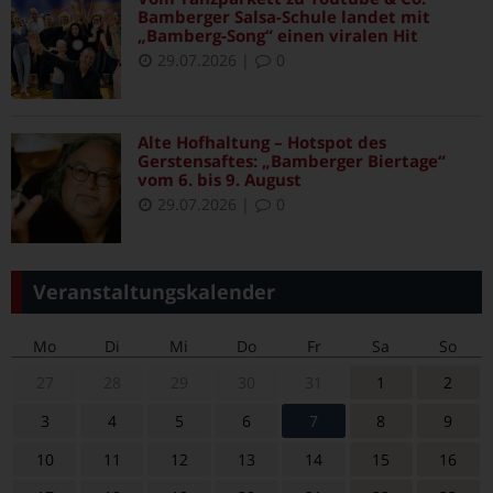
Bamberger Salsa-Schule landet mit
„Bamberg-Song“ einen viralen Hit
29.07.2026
|
0
Alte Hofhaltung – Hotspot des
Gerstensaftes: „Bamberger Biertage“
vom 6. bis 9. August
29.07.2026
|
0
Veranstaltungskalender
Mo
Di
Mi
Do
Fr
Sa
So
27
28
29
30
31
1
2
3
4
5
6
7
8
9
10
11
12
13
14
15
16