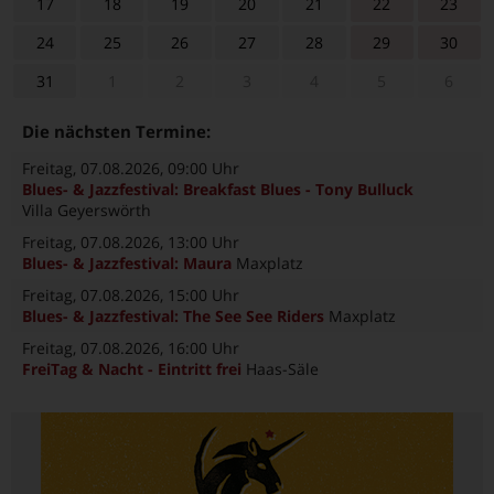
17
18
19
20
21
22
23
24
25
26
27
28
29
30
31
1
2
3
4
5
6
Die nächsten Termine:
Freitag, 07.08.2026
, 09:00 Uhr
Blues- & Jazzfestival: Breakfast Blues - Tony Bulluck
Villa Geyerswörth
Freitag, 07.08.2026
, 13:00 Uhr
Blues- & Jazzfestival: Maura
Maxplatz
Freitag, 07.08.2026
, 15:00 Uhr
Blues- & Jazzfestival: The See See Riders
Maxplatz
Freitag, 07.08.2026
, 16:00 Uhr
FreiTag & Nacht - Eintritt frei
Haas-Säle