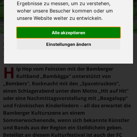
Ergebnisse zu messen, um zu verstehen,
woher unsere Besucher kommen oder um
unsere Website weiter zu entwickeln.
Alle akzeptieren
Wolfgang Heyder, Chef des Bamberger Veranstaltungsservice,
Jonas Ochs von den „Bambäggan“ und FC Eintracht
Einstellungen ändern
Vorstandsmitglied Sascha Dorsch freuen sich auf das
„Rückspiel“ Foto: FCE
H
ip Hop vom Feinsten mit der Bamberger
Kultband „Bambägga“ unterstützt von
„Bembers“, Rocknacht mit den „Spacetruckers“,
einen Schlagerabend unter dem Motto „Hit auf Hit“
oder eine Nachmittagsvorstellung mit „Boxgalopp“
und Fränkischen Kinderliedern – all das erwartet die
Bamberger Kulturszene an einem
Sommerwochenende, wenn sich bekannte Künstler
und Bands aus der Region ein Stelldichein geben.
Beteiligt an diesem Kulturfestival ist auch der FC