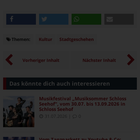
teilen
twittern
teilen
e-mail
Themen:
Themen
Kultur
Stadtgeschehen
Vorheriger Inhalt
Nächster Inhalt
Das könnte dich auch interessieren
Musikfestival „Musiksommer Schloss
Seehof“, vom 30.07. bis 13.09.2026 in
Schloss Seehof
31.07.2026
|
0
Vom Tanzparkett zu Youtube & Co: