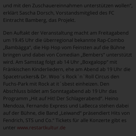
und mit den Zuschauereinnahmen unterstützen wollen“,
erklärt Sascha Dorsch, Vorstandsmitglied des FC
Eintracht Bamberg, das Projekt.
Den Auftakt der Veranstaltung macht am Freitagabend
um 19.45 Uhr die überregional bekannte Rap-Combo
„Bambägga“, die Hip Hop vom Feinsten auf die Bühne
bringen und dabei von Comedian „Bembers“ unterstützt
wird. Am Samstag folgt ab 14 Uhr „Boxgalopp“ mit
Fränkischen Kinderliedern, ehe am Abend ab 19 Uhr die
Spacetruckers& Dr. Woo´s Rock`n`Roll Circus den
Fuchs-Park mit Rock at it´sbest einheizen. Den
Abschluss bildet am Sonntagabend ab 19 Uhr das
Programm „Hit auf Hit! Der Schlagerabend“. Heino
Mendoza, Fernando Express und LaBecca stehen dabei
auf der Bühne, die Band „Leiwand“ präsendiert Hits von
Fendrich, STS und Co.“ Tickets für alle Konzerte gibt es
unter
www.restartkultur.de