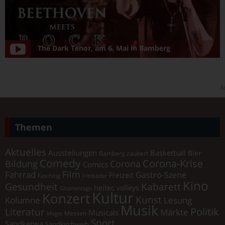
The Dark Tenor, am 6. Mai in Bamberg
A
Themen
Aktuelles
Ausstellungen
Basketball
Bier
Bamberg zaubert
Comedy
Corona-Krise
Corona
Bildung
Comics
Film
Fahrrad
Gastro-Szene
Freizeit
Fasching
Freibäder
Kino
Gesundheit
Kabarett
heitec volleys
Gitarrentage
Kultur
Konzert
Kunst
Kolumne
Lesung
Musik
Literatur
Politik
Märkte
Musicals
Messen
Magie
Sport
Sandkerwa
Sandkirchweih