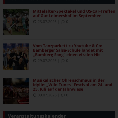
Mittelalter-Spektakel und US-Car-Treffen
auf Gut Leimershof im September
23.07.2026
|
0
Vom Tanzparkett zu Youtube & Co:
Bamberger Salsa-Schule landet mit
„Bamberg-Song“ einen viralen Hit
29.07.2026
|
0
Musikalischer Ohrenschmaus in der
Idylle: „Wild Tunes“-Festival am 24. und
25. Juli auf der Jahnwiese
09.07.2026
|
0
Veranstaltungskalender