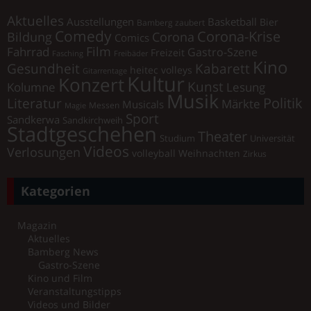
Aktuelles
Ausstellungen
Basketball
Bier
Bamberg zaubert
Comedy
Corona-Krise
Corona
Bildung
Comics
Film
Fahrrad
Gastro-Szene
Freizeit
Fasching
Freibäder
Kino
Gesundheit
Kabarett
heitec volleys
Gitarrentage
Kultur
Konzert
Kunst
Kolumne
Lesung
Musik
Literatur
Politik
Märkte
Musicals
Messen
Magie
Sport
Sandkerwa
Sandkirchweih
Stadtgeschehen
Theater
Universität
Studium
Videos
Verlosungen
volleyball
Weihnachten
Zirkus
Kategorien
Magazin
Aktuelles
Bamberg News
Gastro-Szene
Kino und Film
Veranstaltungstipps
Videos und Bilder