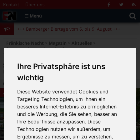
Zum Inhalt springen
+++ Bamberger Biertage vom 6. bis 9. August +++
Kontakt
Über uns
Facebook
Twitter
R
Suche
F
Menü
+++ Blues- und Jazzfestival vom 31.7. bis 9.8. +++
nach:
+++ Bamberger Biertage vom 6. bis 9. August +++
+++ Blues- und Jazzfestival vom 31.7. bis 9.8. +++
>
>
>
Fränkische Nacht
Magazin
Aktuelles
Stadtrat lehnt probeweise Sperrung der Unteren Brücke ab
Stadtrat lehnt probeweise Sperrung der
Ihre Privatsphäre ist uns
Unteren Brücke ab
wichtig
20.05.2021 14:08
|
FN-Redaktion
|
0
Diese Website verwendet Cookies und
Aktuelles
Targeting Technologien, um Ihnen ein
besseres Internet-Erlebnis zu ermöglichen
und die Werbung, die Sie sehen, besser an
Ihre Bedürfnisse anzupassen. Diese
Technologien nutzen wir außerdem, um
Ergebnisse zu messen, um zu verstehen,