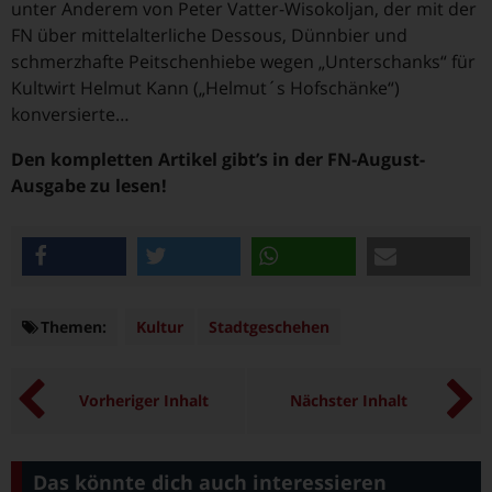
unter Anderem von Peter Vatter-Wisokoljan, der mit der
FN über mittelalterliche Dessous, Dünnbier und
schmerzhafte Peitschenhiebe wegen „Unterschanks“ für
Kultwirt Helmut Kann („Helmut´s Hofschänke“)
konversierte…
Den kompletten Artikel gibt’s in der FN-August-
Ausgabe zu lesen!
teilen
twittern
teilen
e-mail
Themen:
Themen
Kultur
Stadtgeschehen
Vorheriger Inhalt
Nächster Inhalt
Das könnte dich auch interessieren