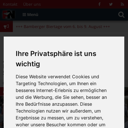
Zum Inhalt springen
+++ Bamberger Biertage vom 6. bis 9. August +++
Kontakt
Über uns
Facebook
Twitter
R
Suche
F
Menü
+++ Blues- und Jazzfestival vom 31.7. bis 9.8. +++
nach:
+++ Bamberger Biertage vom 6. bis 9. August +++
+++ Blues- und Jazzfestival vom 31.7. bis 9.8. +++
>
>
>
Fränkische Nacht
Magazin
Aktuelles
„So seyed uns gegrüßt, Ihr Holden und Edlen!“ Gut Leimershof lädt am 1. und 2. September zum 8. Mittelaltermarkt
Ihre Privatsphäre ist uns
„So seyed uns gegrüßt, Ihr Holden und
wichtig
Edlen!“ Gut Leimershof lädt am 1. und 2.
September zum 8. Mittelaltermarkt
Diese Website verwendet Cookies und
27.07.2018 16:01
|
FN-Redaktion
|
0
Targeting Technologien, um Ihnen ein
besseres Internet-Erlebnis zu ermöglichen
Aktuelles
und die Werbung, die Sie sehen, besser an
Ihre Bedürfnisse anzupassen. Diese
Technologien nutzen wir außerdem, um
Ergebnisse zu messen, um zu verstehen,
woher unsere Besucher kommen oder um