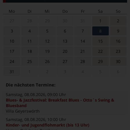
Mo
Di
Mi
Do
Fr
Sa
So
27
28
29
30
31
1
2
3
4
5
6
7
8
9
10
11
12
13
14
15
16
17
18
19
20
21
22
23
24
25
26
27
28
29
30
31
1
2
3
4
5
6
Die nächsten Termine:
Samstag, 08.08.2026
, 09:00 Uhr
Blues- & Jazzfestival: Breakfast Blues - Otto´s Swing &
Bluesband
Villa Geyerswörth
Samstag, 08.08.2026
, 10:00 Uhr
Kinder- und Jugendflohmarkt (bis 13 Uhr)