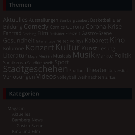
Themen
Aktuelles
Ausstellungen
Basketball
Bier
Bamberg zaubert
Comedy
Corona-Krise
Corona
Bildung
Comics
Film
Fahrrad
Gastro-Szene
Freizeit
Fasching
Freibäder
Kino
Gesundheit
Kabarett
heitec volleys
Gitarrentage
Kultur
Konzert
Kunst
Kolumne
Lesung
Musik
Literatur
Politik
Märkte
Musicals
Messen
Magie
Sport
Sandkerwa
Sandkirchweih
Stadtgeschehen
Theater
Universität
Studium
Videos
Verlosungen
volleyball
Weihnachten
Zirkus
Kategorien
Magazin
Aktuelles
Bamberg News
Gastro-Szene
Kino und Film