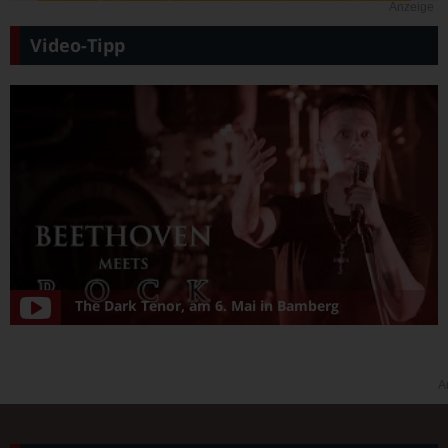
Anzeige
Video-Tipp
The Dark Tenor, am 6. Mai in Bamberg
A