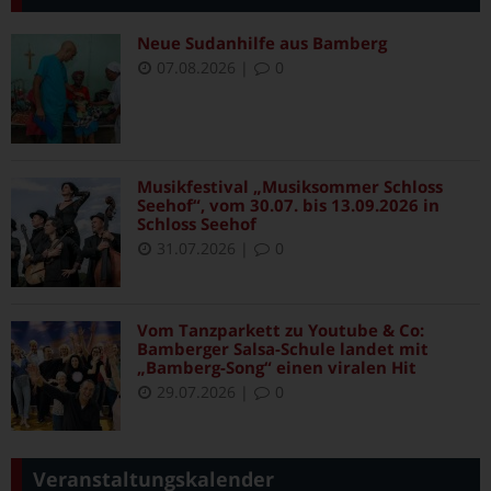
Neue Sudanhilfe aus Bamberg
07.08.2026
|
0
Musikfestival „Musiksommer Schloss
Seehof“, vom 30.07. bis 13.09.2026 in
Schloss Seehof
31.07.2026
|
0
Vom Tanzparkett zu Youtube & Co:
Bamberger Salsa-Schule landet mit
„Bamberg-Song“ einen viralen Hit
29.07.2026
|
0
Veranstaltungskalender