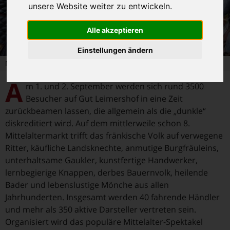
unsere Website weiter zu entwickeln.
Alle akzeptieren
Einstellungen ändern
Mittelalterspektakel auf Gut Leimershof bei Breitengüßbach
A
m 1. und 2. September werden sich rund 3500
Besucher auf Gut Leimershof in eine Zeit
zurückbeamen lassen, die allgemein als die „dunkle“
diskreditiert wird. Auf dem mittlerweile schon 8.
Mittelaltermarkt trifft das fränkische Volk auf verwegene
Ritter, käufliche Landsknechte, anmutige Burgfräuleins,
unterhaltsame Gaukler, kunstfertige Handwerker,
lernbegierige Knappen, derbes Bauernvolk, heilende
Bader und lebenslustige Mönche aus allen
Jahrhunderten. Insgesamt werden 40 fahrende Händler
und mehr als 350 aktive Darsteller vertreten sein.
Organisiert wird das populäre Mittelalter-Spektakel