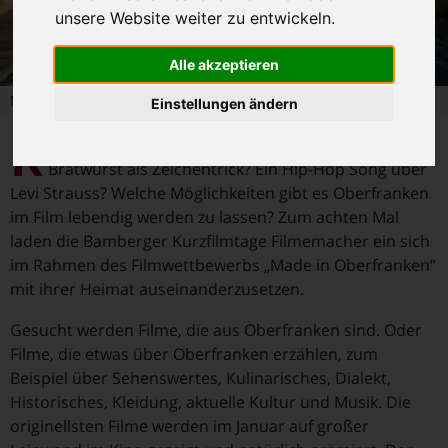
unsere Website weiter zu entwickeln.
Alle akzeptieren
Made in Oberfranken
Einstellungen ändern
R
aubritter in der Fränkischen Schweiz? Die Coburger
Bratwurst als Zeichentrick? Ein Hip-Hop Song über
Levi Strauss? Welche Möglichkeiten gibt es Oberfranken
im Film lebendig werden zu lassen? Zum achten Mal
laden die Bamberger Kurzfilmtage Filmemacher ein sich
im Rahmen des Filmwettbewerbs „Made in Oberfranken“
mit ihrer Heimat auseinanderzusetzen.
Gesucht werden Filme, die aus Oberfranken sind. Oder
Filme, die etwas über Oberfranken erzählen, zum
Beispiel über Sehenswertes, Kulinarisches, Dialekt,
Historisches, Kleidung, aktuelle Kultur und Musik. Die
originellsten Filme werden im Januar auf großer