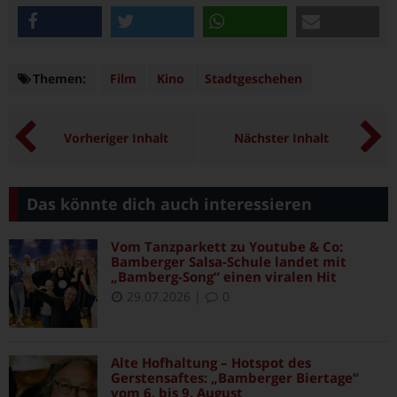
teilen
twittern
teilen
e-mail
Themen:
Themen
Film
Kino
Stadtgeschehen
Vorheriger Inhalt
Nächster Inhalt
Das könnte dich auch interessieren
Vom Tanzparkett zu Youtube & Co:
Bamberger Salsa-Schule landet mit
„Bamberg-Song“ einen viralen Hit
29.07.2026
|
0
Alte Hofhaltung – Hotspot des
Gerstensaftes: „Bamberger Biertage“
vom 6. bis 9. August