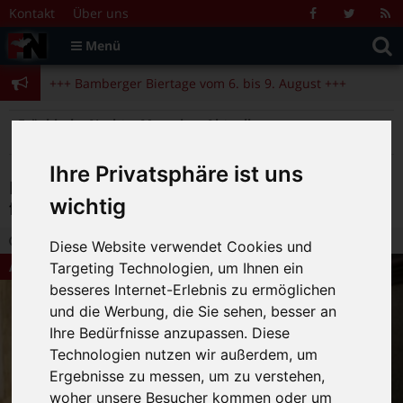
Zum Inhalt springen
+++ Bamberger Biertage vom 6. bis 9. August +++
Kontakt
Über uns
Facebook
Twitter
R
Suche
F
Menü
+++ Blues- und Jazzfestival vom 31.7. bis 9.8. +++
nach:
+++ Bamberger Biertage vom 6. bis 9. August +++
+++ Blues- und Jazzfestival vom 31.7. bis 9.8. +++
>
>
>
Fränkische Nacht
Magazin
Aktuelles
Made in Oberfranken – Filmwettbewerb für oberfränkische Kurzfilme
Ihre Privatsphäre ist uns
Made in Oberfranken – Filmwettbewerb
wichtig
für oberfränkische Kurzfilme
3.10.2017 17:30
|
FN-Redaktion
|
0
Diese Website verwendet Cookies und
Aktuelles
Targeting Technologien, um Ihnen ein
besseres Internet-Erlebnis zu ermöglichen
und die Werbung, die Sie sehen, besser an
Ihre Bedürfnisse anzupassen. Diese
Technologien nutzen wir außerdem, um
Ergebnisse zu messen, um zu verstehen,
woher unsere Besucher kommen oder um