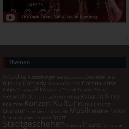
The Dark Tenor, am 6. Mai in Bamberg
A
Themen
Aktuelles
Ausstellungen
Basketball
Bier
Bamberg zaubert
Comedy
Corona-Krise
Corona
Bildung
Comics
Film
Fahrrad
Gastro-Szene
Freizeit
Fasching
Freibäder
Kino
Gesundheit
Kabarett
heitec volleys
Gitarrentage
Kultur
Konzert
Kunst
Kolumne
Lesung
Musik
Literatur
Politik
Märkte
Musicals
Messen
Magie
Sport
Sandkerwa
Sandkirchweih
Stadtgeschehen
Theater
Universität
Studium