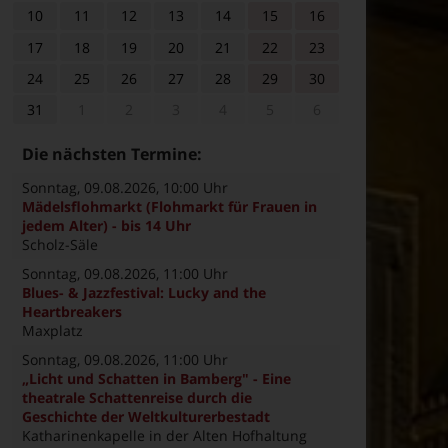
10
11
12
13
14
15
16
17
18
19
20
21
22
23
24
25
26
27
28
29
30
31
1
2
3
4
5
6
Die nächsten Termine:
Sonntag, 09.08.2026
, 10:00 Uhr
Mädelsflohmarkt (Flohmarkt für Frauen in
jedem Alter) - bis 14 Uhr
Scholz-Säle
Sonntag, 09.08.2026
, 11:00 Uhr
Blues- & Jazzfestival: Lucky and the
Heartbreakers
Maxplatz
Sonntag, 09.08.2026
, 11:00 Uhr
„Licht und Schatten in Bamberg" - Eine
theatrale Schattenreise durch die
Geschichte der Weltkulturerbestadt
Katharinenkapelle in der Alten Hofhaltung