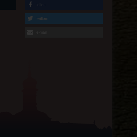
teilen
twittern
e-mail