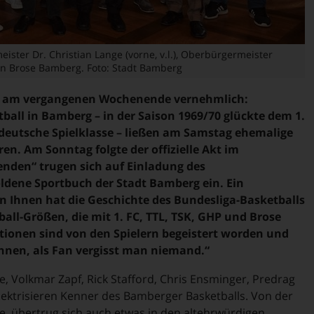
ster Dr. Christian Lange (vorne, v.l.), Oberbürgermeister
on Brose Bamberg. Foto: Stadt Bamberg
te am vergangenen Wochenende vernehmlich:
ball in Bamberg – in der Saison 1969/70 glückte dem 1.
 deutsche Spielklasse – ließen am Samstag ehemalige
ren. Am Sonntag folgte der offizielle Akt im
enden“ trugen sich auf Einladung des
ldene Sportbuch der Stadt Bamberg ein. Ein
 Ihnen hat die Geschichte des Bundesliga-Basketballs
ball-Größen, die mit 1. FC, TTL, TSK, GHP und Brose
tionen sind von den Spielern begeistert worden und
Ihnen, als Fan vergisst man niemand.“
, Volkmar Zapf, Rick Stafford, Chris Ensminger, Predrag
ektrisieren Kenner des Bamberger Basketballs. Von der
e, übertrug sich auch etwas in den altehrwürdigen