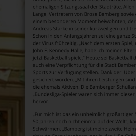
ehemaligen Sitzungssaal der Stadträte. Alle
Lange, Vertretern von Brose Bamberg sowie 
einem besonderen Moment beiwohnten, der „u
Andreas Starke in seiner kurzweiligen und t
Schon in den Anfangsjahren sei eine ganze St
der Virus frühzeitig. „Nach dem ersten Spiel
John F. Kennedy-Halle, habe ich meinen Elter
jetzt Basketball spiele.“ Heute sei Basketba
auch eine Verpflichtung für die Stadt Bamber
Sports zur Verfügung stellen. Dank der Über
gesichert worden. „Mit ihren Leistungen sind
die ehemals Aktiven. Die Bamberger Schulland
„Bundesliga-Spieler waren sich immer dieser
hervor.
„Für mich ist das ein unheimlich großartiger
50 Jahren noch nicht einmal auf der Welt“, k
Schwärmen. „Bamberg ist meine zweite Heima
drückte Casey Jacobson, der in den USA Coll