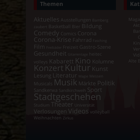
Themen
Kat
Aktuelles
Maga
Ausstellungen
Bamberg
Bildung
Akt
Basketball
Bier
zaubert
Comedy
Ba
Corona
Comics
Corona-Krise
Fahrrad
Fasching
Kin
Film
Gastro-Szene
Freizeit
Freibäder
Ver
Gesundheit
heitec
Vid
Gitarrentage
Kino
Kabarett
Kolumne
Alte 
volleys
Kultur
Konzert
Kunst
Literatur
Lesung
Messen
Magie
Musik
Politik
Märkte
Musicals
Sport
Sandkerwa
Sandkirchweih
Stadtgeschehen
Theater
Universität
Studium
Videos
Verlosungen
volleyball
Weihnachten
Zirkus