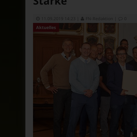
Starke
11.09.2019 14:23
|
FN-Redaktion
|
0
Aktuelles