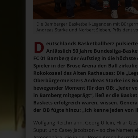
Die Bamberger Basketball-Legenden mit Bürgermei
Andreas Starke und Norbert Sieben, Präsident v
D
eutschlands Basketballherz pulsier
Anlässlich 50 Jahre Bundesliga-Basket
FC 01 Bamberg der Aufstieg in die höchste
Spieler in der Brose Arena den Ball zirkulie
Rokokosaal des Alten Rathauses: Die „Leg
Oberbürgermeisters Andreas Starke ins Go
bewegender Moment für den OB: „Jeder von
in Bamberg mitgeprägt“, ließ er die Basket
Baskets erfolgreich waren, wissen. Genera
der OB fügte hinzu: „Ich kenne jeden von 
Wolfgang Reichmann, Georg Ullein, Hilar Gese
Suput und Casey Jacobson – solche Namen el
Atmosphäre, die in der Brose Arena herrscht