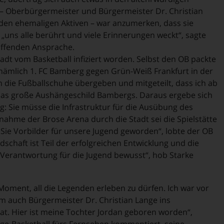
n – Oberbürgermeister und Bürgermeister Dr. Christian
den ehemaligen Aktiven – war anzumerken, dass sie
ns alle berührt und viele Erinnerungen weckt“, sagte
reffenden Ansprache.
adt vom Basketball infiziert worden. Selbst den OB packte
, nämlich 1. FC Bamberg gegen Grün-Weiß Frankfurt in der
n die Fußballschuhe übergeben und mitgeteilt, dass ich ab
ll das große Aushängeschild Bambergs. Daraus ergebe sich
g: Sie müsse die Infrastruktur für die Ausübung des
nahme der Brose Arena durch die Stadt sei die Spielstätte
 Sie Vorbilder für unsere Jugend geworden“, lobte der OB
schaft ist Teil der erfolgreichen Entwicklung und die
 Verantwortung für die Jugend bewusst“, hob Starke
 Moment, all die Legenden erleben zu dürfen. Ich war vor
am auch Bürgermeister Dr. Christian Lange ins
t. Hier ist meine Tochter Jordan geboren worden“,
ege-Basketball fürs Fernsehen kommentiert, seine