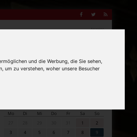
Facebook
Twitter
RSS
Feed
Anzeige
ermöglichen und die Werbung, die Sie sehen,
Suche
n, um zu verstehen, woher unsere Besucher
nach:
Veranstaltungskalender
Mo
Di
Mi
Do
Fr
Sa
So
27
28
29
30
31
1
2
3
4
5
6
7
8
9