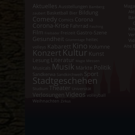
Aktuelles
Maga
Ausstellungen
Bamberg
Bildung
Akt
Basketball
Bier
zaubert
Comedy
Ba
Corona
Comics
Corona-Krise
Fahrrad
Fasching
Kin
Film
Gastro-Szene
Freizeit
Freibäder
Ver
Gesundheit
heitec
Vid
Gitarrentage
Kino
Kabarett
Kolumne
Alte 
volleys
Kultur
Konzert
Kunst
Literatur
Lesung
Messen
Magie
Musik
Politik
Märkte
Musicals
Sport
Sandkerwa
Sandkirchweih
Stadtgeschehen
Theater
Universität
Studium
Videos
Verlosungen
volleyball
Weihnachten
Zirkus