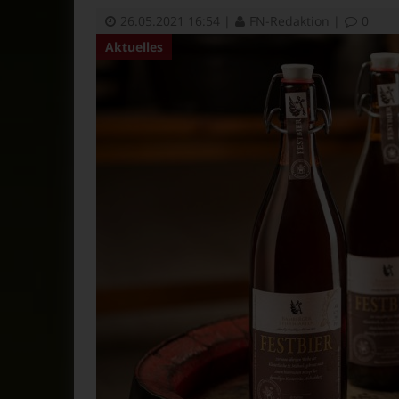
26.05.2021 16:54
|
FN-Redaktion
|
0
Aktuelles