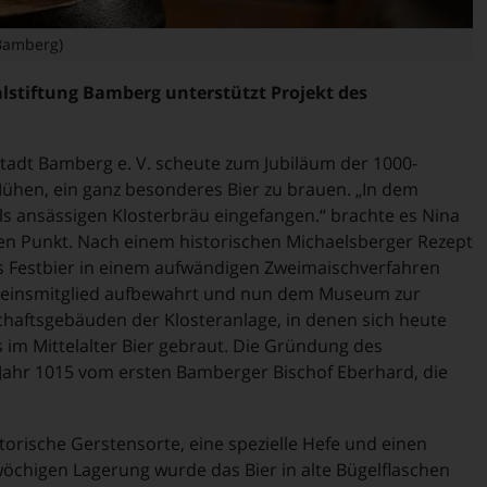
 Bamberg)
alstiftung Bamberg unterstützt Projekt des
tadt Bamberg e. V. scheute zum Jubiläum der 1000-
Mühen, ein ganz besonderes Bier zu brauen. „In dem
ls ansässigen Klosterbräu eingefangen.“ brachte es Nina
en Punkt. Nach einem historischen Michaelsberger Rezept
as Festbier in einem aufwändigen Zweimaischverfahren
reinsmitglied aufbewahrt und nun dem Museum zur
schaftsgebäuden der Klosteranlage, in denen sich heute
im Mittelalter Bier gebraut. Die Gründung des
 Jahr 1015 vom ersten Bamberger Bischof Eberhard, die
orische Gerstensorte, eine spezielle Hefe und einen
wöchigen Lagerung wurde das Bier in alte Bügelflaschen