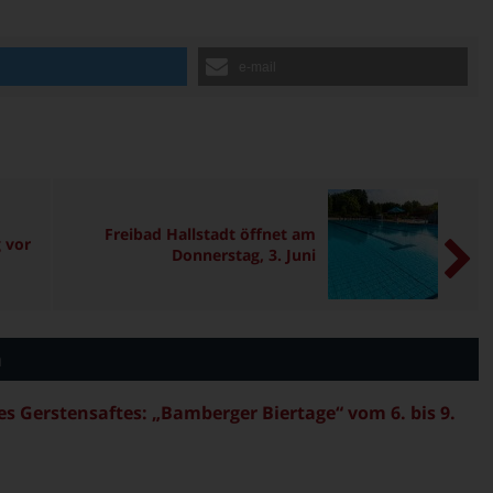
n
e-mail
Freibad Hallstadt öffnet am
 vor
Donnerstag, 3. Juni
n
es Gerstensaftes: „Bamberger Biertage“ vom 6. bis 9.