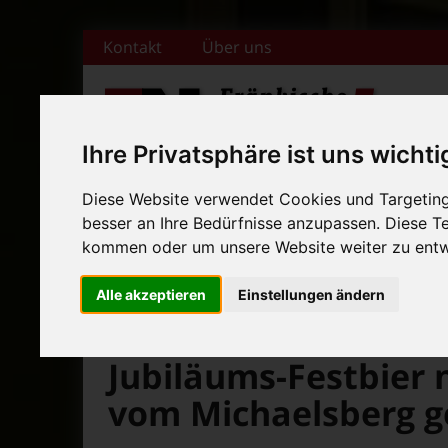
Zum Inhalt springen
Kontakt
Über uns
Ihre Privatsphäre ist uns wichti
+++ Bamberger Biertage vo
Diese Website verwendet Cookies und Targeting 
Startseite
Magazin
Veranstaltungska
+++ Blues- und Jazzfestival
besser an Ihre Bedürfnisse anzupassen. Diese 
kommen oder um unsere Website weiter zu entw
News-Ticker:
+++ Bamberger Biertage vo
Alle akzeptieren
Einstellungen ändern
+++ Blues- und Jazzfestival
>
>
>
Fränkische Nacht
Magazin
Aktuelles
Jubiläums-Festbier 
vom Michaelsberg g