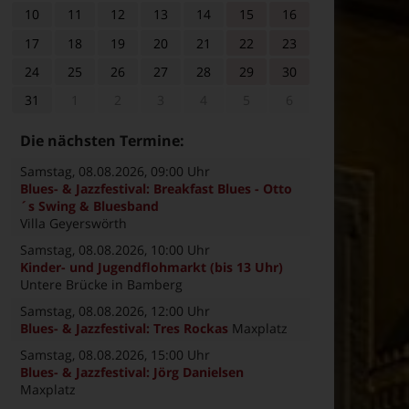
10
11
12
13
14
15
16
17
18
19
20
21
22
23
24
25
26
27
28
29
30
31
1
2
3
4
5
6
Die nächsten Termine:
Samstag, 08.08.2026
, 09:00 Uhr
Blues- & Jazzfestival: Breakfast Blues - Otto
´s Swing & Bluesband
Villa Geyerswörth
Samstag, 08.08.2026
, 10:00 Uhr
Kinder- und Jugendflohmarkt (bis 13 Uhr)
Untere Brücke in Bamberg
Samstag, 08.08.2026
, 12:00 Uhr
Blues- & Jazzfestival: Tres Rockas
Maxplatz
Samstag, 08.08.2026
, 15:00 Uhr
Blues- & Jazzfestival: Jörg Danielsen
Maxplatz