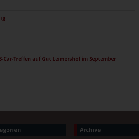
rg
S-Car-Treffen auf Gut Leimershof im September
egorien
Archive