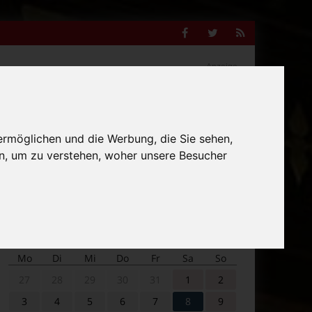
Facebook
Twitter
RSS
Feed
Anzeige
ermöglichen und die Werbung, die Sie sehen,
Suche
n, um zu verstehen, woher unsere Besucher
nach:
Veranstaltungskalender
Mo
Di
Mi
Do
Fr
Sa
So
27
28
29
30
31
1
2
3
4
5
6
7
8
9