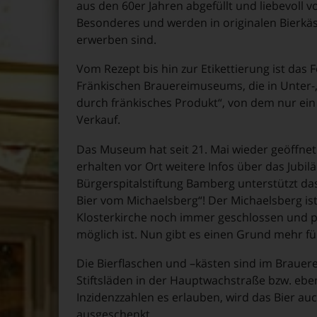
aus den 60er Jahren abgefüllt und liebevoll vo
Besonderes und werden in originalen Bierkäst
erwerben sind.
Vom Rezept bis hin zur Etikettierung ist das
Fränkischen Brauereimuseums, die in Unter-,
durch fränkisches Produkt“, von dem nur ein
Verkauf.
Das Museum hat seit 21. Mai wieder geöffne
erhalten vor Ort weitere Infos über das Jubi
Bürgerspitalstiftung Bamberg unterstützt da
Bier vom Michaelsberg“! Der Michaelsberg i
Klosterkirche noch immer geschlossen und p
möglich ist. Nun gibt es einen Grund mehr f
Die Bierflaschen und –kästen sind im Brau
Stiftsläden in der Hauptwachstraße bzw. ebenf
Inzidenzzahlen es erlauben, wird das Bier au
ausgeschenkt.