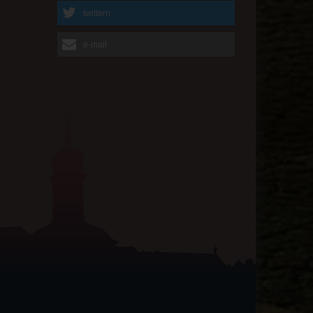
twittern
e-mail