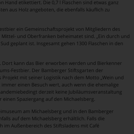
n Hand etikettiert. Die 0,7 l Flaschen sind etwas ganz
en aus Holz angeboten, die ebenfalls käuflich zu
 Festbier ein Gemeinschaftsprojekt von Mitgliedern des
 Mittel- und Oberfranken beheimatet sind. „Ein durch und
 Sud geplant ist. Insgesamt gehen 1300 Flaschen in den
t. Dort kann das Bier erworben werden und Bierkenner
läums-Festbier. Der Bamberger Stiftsgarten der
s Projekt mit seiner Logistik nach dem Motto „Wein und
st immer einen Besuch wert, auch wenn die ehemalige
andemiebedingt derzeit keine Jubiläumsveranstaltung
ür einen Spaziergang auf den Michaelsberg.
ereimuseum am Michaelsberg und in den Bamberger
alls auf dem Michaelsberg erhältlich. Falls die
ch im Außenbereich des Stiftsladens mit Café