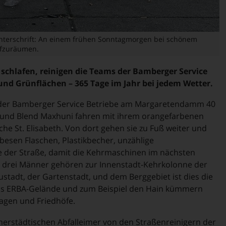
unterschrift: An einem frühen Sonntagmorgen bei schönem
ufzuräumen.
chlafen, reinigen die Teams der Bamberger Service
und Grünflächen – 365 Tage im Jahr bei jedem Wetter.
 der Bamberger Service Betriebe am Margaretendamm 40
und Blend Maxhuni fahren mit ihrem orangefarbenen
che St. Elisabeth. Von dort gehen sie zu Fuß weiter und
gbesen Flaschen, Plastikbecher, unzählige
te der Straße, damit die Kehrmaschinen im nächsten
e drei Männer gehören zur Innenstadt-Kehrkolonne der
stadt, der Gartenstadt, und dem Berggebiet ist dies die
as ERBA-Gelände und zum Beispiel den Hain kümmern
lagen und Friedhöfe.
nerstädtischen Abfalleimer von den Straßenreinigern der