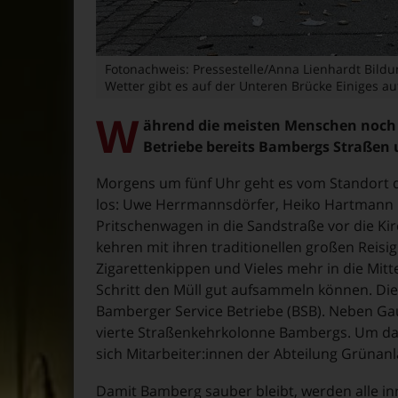
Fotonachweis: Pressestelle/Anna Lienhardt Bild
Wetter gibt es auf der Unteren Brücke Einiges a
W
ährend die meisten Menschen noch s
Betriebe bereits Bambergs Straßen 
Morgens um fünf Uhr geht es vom Standort
los: Uwe Herrmannsdörfer, Heiko Hartmann 
Pritschenwagen in die Sandstraße vor die Kir
kehren mit ihren traditionellen großen Reisi
Zigarettenkippen und Vieles mehr in die Mit
Schritt den Müll gut aufsammeln können. Di
Bamberger Service Betriebe (BSB). Neben Gau
vierte Straßenkehrkolonne Bambergs. Um d
sich Mitarbeiter:innen der Abteilung Grünan
Damit Bamberg sauber bleibt, werden alle in