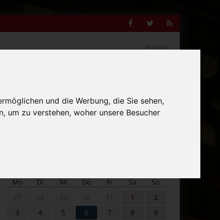
Facebook
Twitter
RSS
Feed
Anzeige
ermöglichen und die Werbung, die Sie sehen,
Suche
nach:
n, um zu verstehen, woher unsere Besucher
Veranstaltungskalender
Mo
Di
Mi
Do
Fr
Sa
So
27
28
29
30
31
1
2
3
4
5
6
7
8
9