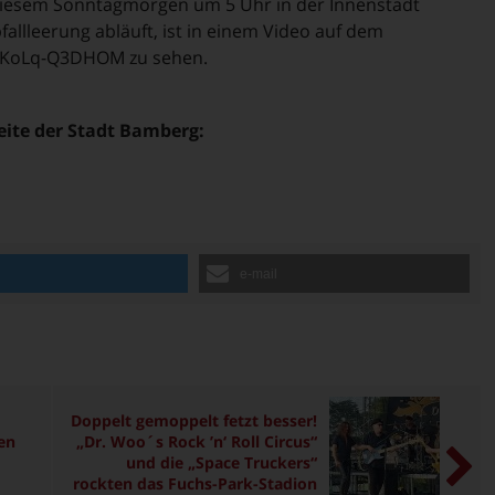
 diesem Sonntagmorgen um 5 Uhr in der Innenstadt
allleerung abläuft, ist in einem Video auf dem
e/KoLq-Q3DHOM zu sehen.
seite der Stadt Bamberg:
n
e-mail
Doppelt gemoppelt fetzt besser!
en
„Dr. Woo´s Rock ’n‘ Roll Circus“
und die „Space Truckers“
rockten das Fuchs-Park-Stadion