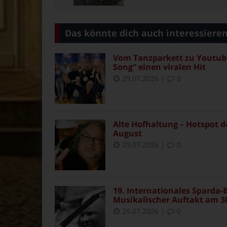
Das könnte dich auch interessiere
Vom Tanzparkett zu Youtube
Song“ einen viralen Hit
29.07.2026
|
0
Alte Hofhaltung – Hotspot d
August
29.07.2026
|
0
19. Internationales Sparda-B
Musikalischer Auftakt am 30
29.07.2026
|
0