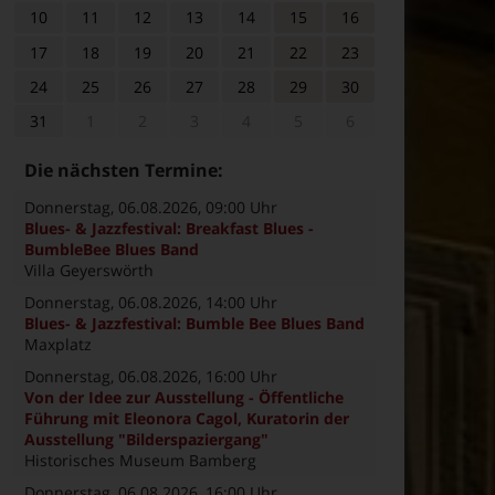
10
11
12
13
14
15
16
17
18
19
20
21
22
23
24
25
26
27
28
29
30
31
1
2
3
4
5
6
Die nächsten Termine:
Donnerstag, 06.08.2026
, 09:00 Uhr
Blues- & Jazzfestival: Breakfast Blues -
BumbleBee Blues Band
Villa Geyerswörth
Donnerstag, 06.08.2026
, 14:00 Uhr
Blues- & Jazzfestival: Bumble Bee Blues Band
Maxplatz
Donnerstag, 06.08.2026
, 16:00 Uhr
Von der Idee zur Ausstellung - Öffentliche
Führung mit Eleonora Cagol, Kuratorin der
Ausstellung "Bilderspaziergang"
Historisches Museum Bamberg
Donnerstag, 06.08.2026
, 16:00 Uhr