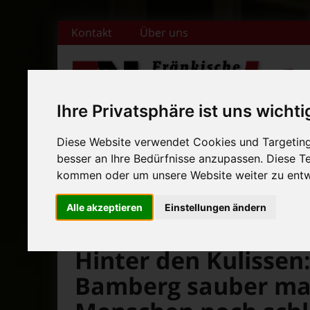
Zum Inhalt springen
Kontakt
Über uns
Ihre Privatsphäre ist uns wichti
+++ Bamberger Biertage vo
Diese Website verwendet Cookies und Targeting 
Startseite
Magazin
Veranstaltungska
+++ Blues- und Jazzfestival
besser an Ihre Bedürfnisse anzupassen. Diese 
kommen oder um unsere Website weiter zu entw
News-Ticker:
+++ Bamberger Biertage vo
+++ Blues- und Jazzfestival
Alle akzeptieren
Einstellungen ändern
>
>
>
Fränkische Nacht
Magazin
Aktuelles
Hinter den Kulissen
Bamberg sauber mac