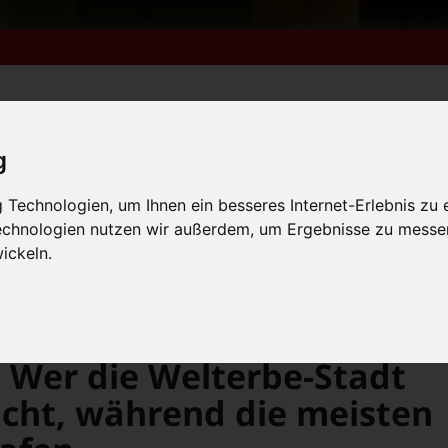
g
m 6. bis 9. August +++
Technologien, um Ihnen ein besseres Internet-Erlebnis zu 
lender
Kleinanzeigen
FN-Ausgaben online lesen
 vom 31.7. bis 9.8. +++
Technologien nutzen wir außerdem, um Ergebnisse zu messe
ickeln.
m 6. bis 9. August +++
 vom 31.7. bis 9.8. +++
Hinter den Kulissen: Wer die Welterbe-Stadt Bamberg sauber macht, während die meisten Menschen noch schlafen
: Wer die Welterbe-Stadt
ht, während die meisten