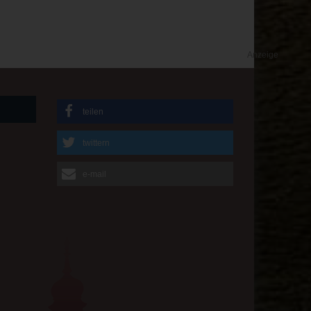
Anzeige
teilen
twittern
e-mail