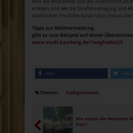
Was die Mitarbeiter aus der Frühschicht an
erleben und wie die Straßenreinigung und Abf
städtischen YouTube-Kanal https://youtu.b
Tipps zur Müllvermeidung
gibt es zum Beispiel auf dieser Übersichts
www.stadt.bamberg.de/1wegfreibis23
teilen
twitter
Themen:
Themen
Stadtgeschehen
Wie nutzen die Menschen d
Hain?