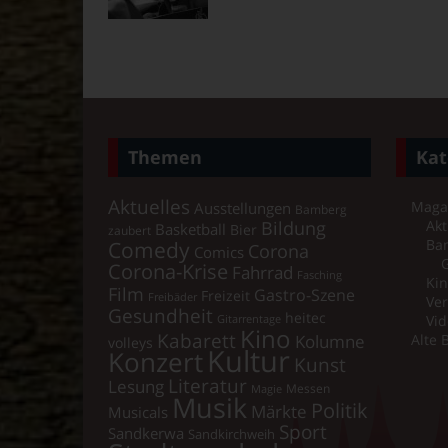
Themen
Kat
Aktuelles
Maga
Ausstellungen
Bamberg
Bildung
Akt
Basketball
Bier
zaubert
Comedy
Ba
Corona
Comics
Corona-Krise
Fahrrad
Fasching
Kin
Film
Gastro-Szene
Freizeit
Freibäder
Ver
Gesundheit
heitec
Vid
Gitarrentage
Kino
Kabarett
Kolumne
Alte 
volleys
Kultur
Konzert
Kunst
Literatur
Lesung
Messen
Magie
Musik
Politik
Märkte
Musicals
Sport
Sandkerwa
Sandkirchweih