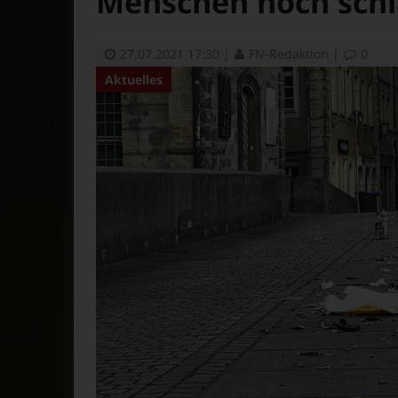
Menschen noch schl
27.07.2021 17:30
|
FN-Redaktion
|
0
Aktuelles