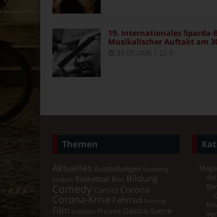
19. Internationales Sparda-B
Musikalischer Auftakt am 30
29.07.2026
|
0
Themen
Kat
Aktuelles
Maga
Ausstellungen
Bamberg
Bildung
Akt
Basketball
Bier
zaubert
Comedy
Ba
Corona
Comics
Corona-Krise
Fahrrad
Fasching
Kin
Film
Gastro-Szene
Freizeit
Freibäder
Ver