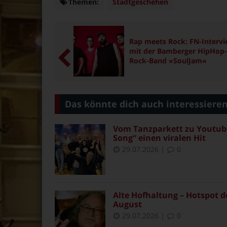
Themen:
Themen
Stadtgeschehen
Rap meets Rock: FN-Interv
mit der Bamberger HipHop-
Rock-Band »SoulJam«
Das könnte dich auch interessiere
Vom Tanzparkett zu Youtube
Song“ einen viralen Hit
29.07.2026
|
0
Alte Hofhaltung – Hotspot d
August
29.07.2026
|
0