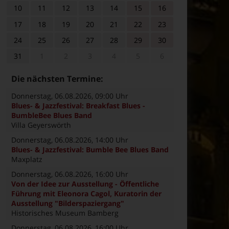
10
11
12
13
14
15
16
17
18
19
20
21
22
23
24
25
26
27
28
29
30
31
1
2
3
4
5
6
Die nächsten Termine:
Donnerstag, 06.08.2026
, 09:00 Uhr
Blues- & Jazzfestival: Breakfast Blues -
BumbleBee Blues Band
Villa Geyerswörth
Donnerstag, 06.08.2026
, 14:00 Uhr
Blues- & Jazzfestival: Bumble Bee Blues Band
Maxplatz
Donnerstag, 06.08.2026
, 16:00 Uhr
Von der Idee zur Ausstellung - Öffentliche
Führung mit Eleonora Cagol, Kuratorin der
Ausstellung "Bilderspaziergang"
Historisches Museum Bamberg
Donnerstag, 06.08.2026
, 16:00 Uhr