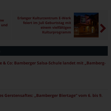
Erlanger Kulturzentrum E-Werk
iew
feiert im Juli Geburtstag mit
 und
einem vielfältigen
Kulturprogramm
n
 & Co: Bamberger Salsa-Schule landet mit „Bamberg-
es Gerstensaftes: „Bamberger Biertage“ vom 6. bis 9.