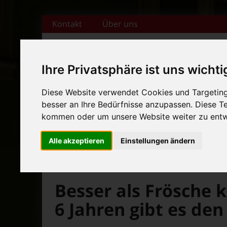
Zum Inhalt springen
Kontakt
Über uns
Ihre Privatsphäre ist uns wichti
+++ Bamberger Biertage vo
Diese Website verwendet Cookies und Targeting 
besser an Ihre Bedürfnisse anzupassen. Diese 
Startseite
Magazin
Veranstaltungska
+++ Blues- und Jazzfestival
kommen oder um unsere Website weiter zu entw
News-Ticker:
+++ Bamberger Biertage vo
Alle akzeptieren
Einstellungen ändern
+++ Blues- und Jazzfestival
>
>
>
Fränkische Nacht
Magazin
Aktuelles
Besser als Frösche 
6 Jahren gibt es den