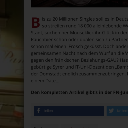
B
is zu 20 Millionen Singles soll es in D
so streifen rund 18 000 alleinlebende W
Stadt, suchen per Mouseklick ihr Glück in den 
Rauchbier schön oder quälen sich zu Partner
schon mal einen Frosch geküsst. Doch anders
gemeinsamen Nacht nach dem Wurf an die W
gegen den fränkischen Beziehungs-GAU? Hash
gebürtige Syrer und IT-Uni-Dozent den „Bamb
der Domstadt endlich zusammenzubringen. D
einem Date…
Den kompletten Artikel gibt’s in der FN-Ju
teilen
twitter