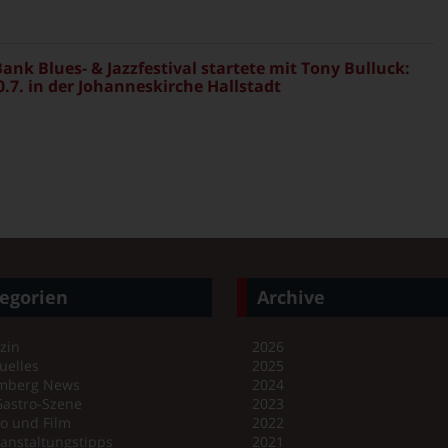
ank Blues- & Jazzfestival startete mit Tony Bulluck:
.7. in der Johanneskirche Hallstadt
egorien
Archive
zin
2026
uelles
2025
mberg News
2024
Gastro-Szene
2023
o und Film
2022
anstaltungstipps
2021