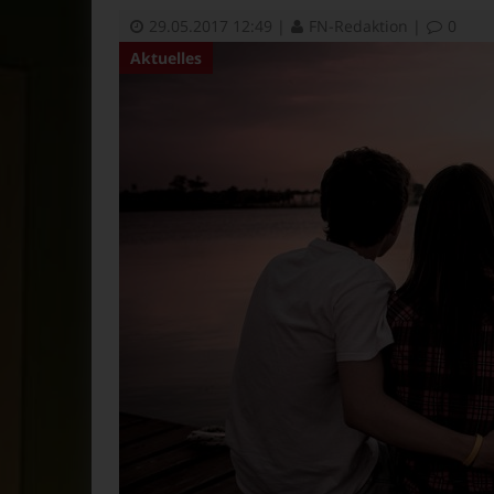
29.05.2017 12:49
|
FN-Redaktion
|
0
Aktuelles