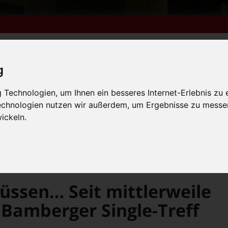
g
m 6. bis 9. August +++
Technologien, um Ihnen ein besseres Internet-Erlebnis zu 
Technologien nutzen wir außerdem, um Ergebnisse zu messe
lender
Kleinanzeigen
FN-Ausgaben online lesen
 vom 31.7. bis 9.8. +++
ickeln.
m 6. bis 9. August +++
 vom 31.7. bis 9.8. +++
Besser als Frösche küssen… Seit mittlerweile 6 Jahren gibt es den Bamberger Single-Treff
küssen… Seit mittlerweile
 Bamberger Single-Treff