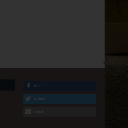
Anzeige
teilen
twittern
e-mail