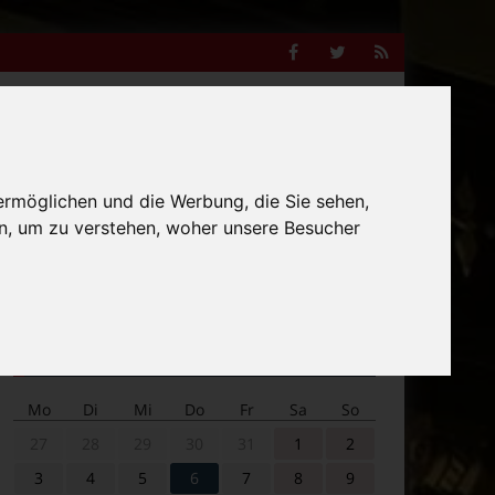
Facebook
Twitter
RSS
Feed
Anzeige
ermöglichen und die Werbung, die Sie sehen,
n, um zu verstehen, woher unsere Besucher
Suche
nach:
Veranstaltungskalender
Mo
Di
Mi
Do
Fr
Sa
So
27
28
29
30
31
1
2
3
4
5
6
7
8
9